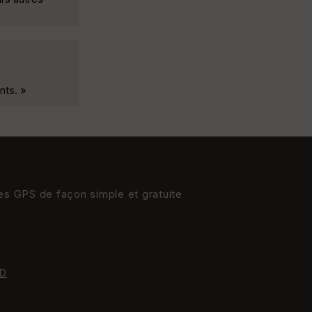
nts. »
res GPS de façon simple et gratuite
D