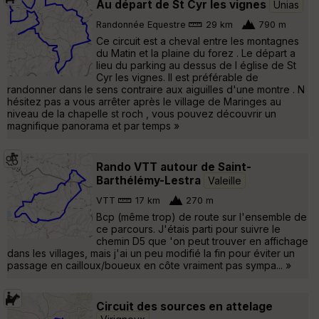
Au départ de St Cyr les vignes
Unias
Randonnée Equestre
29 km
790 m
Ce circuit est a cheval entre les montagnes
du Matin et la plaine du forez . Le départ a
lieu du parking au dessus de l église de St
Cyr les vignes. Il est préférable de
randonner dans le sens contraire aux aiguilles d'une montre . N
hésitez pas a vous arrêter après le village de Maringes au
niveau de la chapelle st roch , vous pouvez découvrir un
magnifique panorama et par temps »
Rando VTT autour de Saint-
Barthélémy-Lestra
Valeille
VTT
17 km
270 m
Bcp (même trop) de route sur l'ensemble de
ce parcours. J'étais parti pour suivre le
chemin D5 que 'on peut trouver en affichage
dans les villages, mais j'ai un peu modifié la fin pour éviter un
passage en cailloux/boueux en côte vraiment pas sympa... »
Circuit des sources en attelage