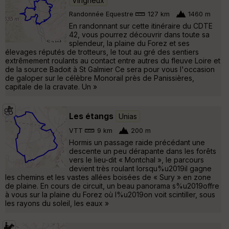
Virigneux
Randonnée Equestre
127 km
1460 m
En randonnant sur cette itinéraire du CDTE
42, vous pourrez découvrir dans toute sa
splendeur, la plaine du Forez et ses
élevages réputés de trotteurs, le tout au gré des sentiers
extrêmement roulants au contact entre autres du fleuve Loire et
de la source Badoit à St Galmier Ce sera pour vous l'occasion
de galoper sur le célèbre Monorail près de Panissières,
capitale de la cravate. Un »
Les étangs
Unias
VTT
9 km
200 m
Hormis un passage raide précédant une
descente un peu dérapante dans les forêts
vers le lieu-dit « Montchal », le parcours
devient très roulant lorsqu%u2019il gagne
les chemins et les vastes allées boisées de « Sury » en zone
de plaine. En cours de circuit, un beau panorama s%u2019offre
à vous sur la plaine du Forez où l%u2019on voit scintiller, sous
les rayons du soleil, les eaux »