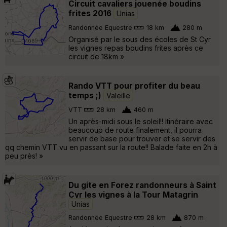
Circuit cavaliers jouenée boudins
frites 2016
Unias
Randonnée Equestre
18 km
280 m
Organisé par le sous des écoles de St Cyr
les vignes repas boudins frites après ce
circuit de 18km »
Rando VTT pour profiter du beau
temps ;)
Valeille
VTT
28 km
460 m
Un après-midi sous le soleil!! Itinéraire avec
beaucoup de route finalement, il pourra
servir de base pour trouver et se servir des
qq chemin VTT vu en passant sur la route!! Balade faite en 2h à
peu près! »
Du gite en Forez randonneurs à Saint
Cyr les vignes à la Tour Matagrin
Unias
Randonnée Equestre
28 km
870 m