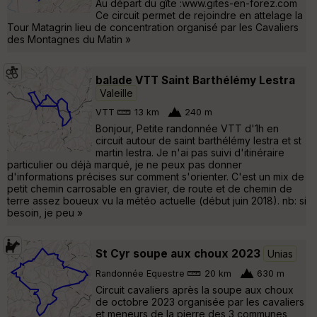
Au départ du gîte :www.gites-en-forez.com
Ce circuit permet de rejoindre en attelage la
Tour Matagrin lieu de concentration organisé par les Cavaliers
des Montagnes du Matin »
balade VTT Saint Barthélémy Lestra
Valeille
VTT
13 km
240 m
Bonjour, Petite randonnée VTT d'1h en
circuit autour de saint barthélémy lestra et st
martin lestra. Je n'ai pas suivi d'itinéraire
particulier ou déjà marqué, je ne peux pas donner
d'informations précises sur comment s'orienter. C'est un mix de
petit chemin carrosable en gravier, de route et de chemin de
terre assez boueux vu la météo actuelle (début juin 2018). nb: si
besoin, je peu »
St Cyr soupe aux choux 2023
Unias
Randonnée Equestre
20 km
630 m
Circuit cavaliers après la soupe aux choux
de octobre 2023 organisée par les cavaliers
et meneurs de la pierre des 3 communes