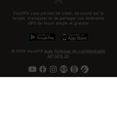
VisuGPX vous permet de créer, de suivre sur le
terrain, d'analyser et de partager vos itinéraires
GPS de façon simple et gratuite
© 2026 VisuGPX
Aide
Politique de confidentialité
API
GPX 3D