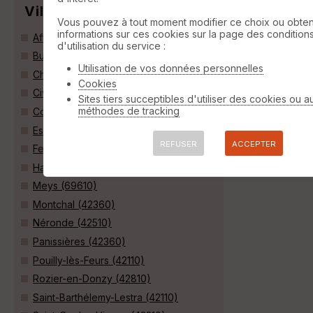
Villes
Vous pouvez à tout moment modifier ce choix ou obten
informations sur ces cookies sur la page des condition
Affoux (69170)
d'utilisation du service :
Bussières (42510)
Utilisation de vos données personnelles
Chambost-Longessaigne (69770)
Cookies
Civens (42110)
Sites tiers succeptibles d'utiliser des cookies ou a
méthodes de tracking
Cottance (42360)
Essertines-en-Donzy (42360)
REFUSER
ACCEPTER
Feurs (42110)
Haute-Rivoire (69610)
Meys (69610)
Montchal (42360)
Néronde (42510)
Panissières (42360)
Pouilly-lès-Feurs (42110)
Rozier-en-Donzy (42810)
Saint-Barthélemy-Lestra (42110)