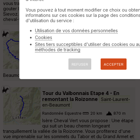
vous traverserez avant de prendre un peu de hauteur pour
gouter la vue magnifique sur l'Obiou qu'on a du Haut de
Vous pouvez à tout moment modifier ce choix ou obten
Sievoz. Renseignement : 04 76 42 85 88 - contact@isere-
informations sur ces cookies sur la page des condition
cheval-vert.com »
d'utilisation du service :
Utilisation de vos données personnelles
Circuit 3 jours : Les pèlerins du
Cookies
Beaumont
Saint-Laurent-en-Beaumont
Sites tiers succeptibles d'utiliser des cookies ou a
méthodes de tracking
Randonnée Equestre
52 km
2050 m
Un superbe itinéraire de 3 jours, qui vous
mènera jusqu'au sanctuaire de Notre Dame
REFUSER
ACCEPTER
de la Salette, à travers les alpages du
Beaumont, et sur les bords du lacs du Sautet. »
Tour du Valbonnais Etape 4 - En
remontant la Roizonne
Saint-Laurent-
en-Beaumont
Randonnée Equestre
20 km
870 m
Isère Cheval Vert vous propose : Une étape
qui suit un beau chemin longeant
tranquillement la vallée de la Roizonne. Vous profiterez d'une
vue imprenable sur les sommets du Tabor et du Grand Armet et