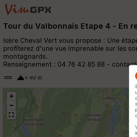
Tour du Valbonnais Etape 4 - En 
Isère Cheval Vert vous propose : Une étap
profiterez d'une vue imprenable sur les so
montagnards.
Renseignement : 04 76 42 85 88 - contac
+
m
/
m
+
−