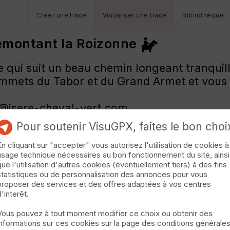
Créer une trace
Visualiser une trace
Bibliothèque
remontant la Roizonne
e qui suit un beau chemin longeant tranquil
mmets du Tabor et du Grand Armet et vous tr
t@isere-cheval-vert.com
Pour soutenir VisuGPX, faites le bon choi
En cliquant sur "accepter" vous autorisez l'utilisation de cookies à
usage technique nécessaires au bon fonctionnement du site, ainsi
que l'utilisation d'autres cookies (éventuellement tiers) à des fins
statistiques ou de personnalisation des annonces pour vous
proposer des services et des offres adaptées à vos centres
d'interêt.
Vous pouvez à tout moment modifier ce choix ou obtenir des
informations sur ces cookies sur la page des conditions générale