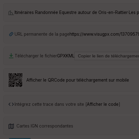
Itinéraires Randonnée Equestre autour de
Oris-en-Rattier
·
Les p
URL permanente de la page
https://www.visugpx.com/137095
Télécharger le fichier
GPX
KML
Afficher le QRCode pour téléchargement sur mobile
Intégrez cette trace dans votre site [
Afficher le code
]
Cartes IGN correspondantes