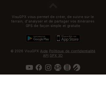
VisuGPX vous permet de créer, de suivre sur le
terrain, d'analyser et de partager vos itinéraires
GPS de façon simple et gratuite
© 2026 VisuGPX
Aide
Politique de confidentialité
API
GPX 3D