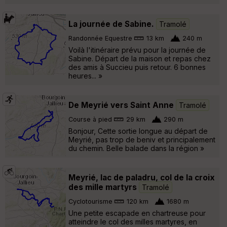
La journée de Sabine.
Tramolé
Randonnée Equestre
13 km
240 m
Voilà l'itinéraire prévu pour la journée de
Sabine. Départ de la maison et repas chez
des amis à Succieu puis retour. 6 bonnes
heures... »
De Meyrié vers Saint Anne
Tramolé
Course à pied
29 km
290 m
Bonjour, Cette sortie longue au départ de
Meyrié, pas trop de beniv et principalement
du chemin. Belle balade dans la région »
Meyrié, lac de paladru, col de la croix
des mille martyrs
Tramolé
Cyclotourisme
120 km
1680 m
Une petite escapade en chartreuse pour
atteindre le col des milles martyres, en