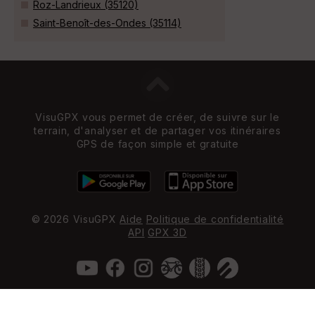
Roz-Landrieux (35120)
Saint-Benoît-des-Ondes (35114)
VisuGPX vous permet de créer, de suivre sur le
terrain, d'analyser et de partager vos itinéraires
GPS de façon simple et gratuite
© 2026 VisuGPX
Aide
Politique de confidentialité
API
GPX 3D