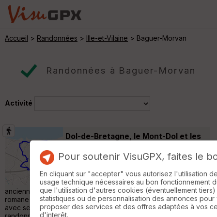
Accueil
>
Randonnées
>
Ille-et-Vilaine
> Baguer-Morvan
Randonnées à Baguer-Morvan
Activité
Dol-de-Bretagne, le Mont-Dol et les
polders
Roz-Landrieux
Pour soutenir VisuGPX, faites le b
Randonnée Pédestre
29 km
110 m
En cliquant sur "accepter" vous autorisez l'utilisation 
A mi-chemin entre Saint-Malo et le Mont-
usage technique nécessaires au bon fonctionnement du 
Saint-Michel, Dol de Bretagne est une
que l'utilisation d'autres cookies (éventuellement tiers)
ancienne cité religieuse au passé prestigieux. Sa cathédrale
statistiques ou de personnalisation des annonces pour
romane saint-Samson, du XIIe siècle domine le centre ancien
proposer des services et des offres adaptées à vos c
avec ses remparts et maisons à pans de bois. Cette boucle de
d'interêt.
randonnée mène du coeur historique à la mer, en passant par