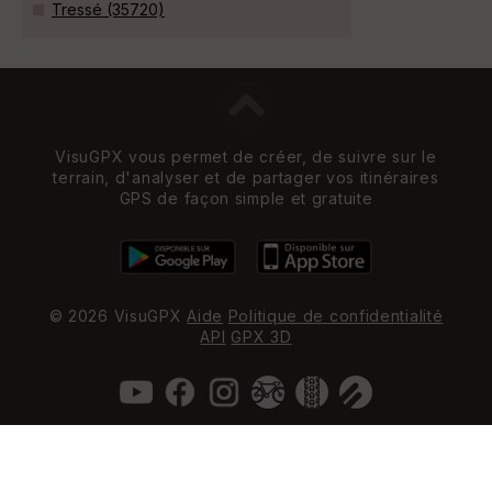
Tressé (35720)
VisuGPX vous permet de créer, de suivre sur le
terrain, d'analyser et de partager vos itinéraires
GPS de façon simple et gratuite
© 2026 VisuGPX
Aide
Politique de confidentialité
API
GPX 3D