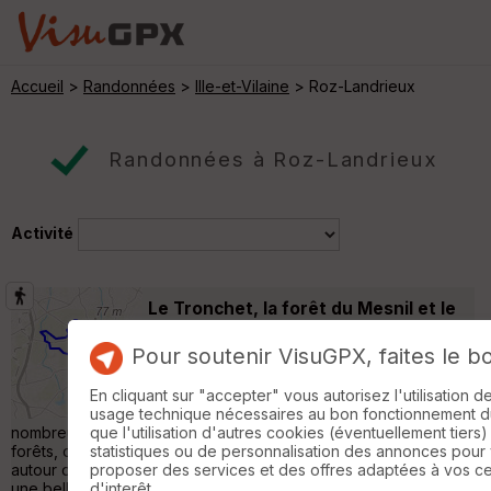
Accueil
>
Randonnées
>
Ille-et-Vilaine
> Roz-Landrieux
Randonnées à Roz-Landrieux
Activité
Le Tronchet, la forêt du Mesnil et le
pays du granit
Plerguer
Pour soutenir VisuGPX, faites le b
Randonnée Pédestre
28 km
220 m
A mi-chemin entre Rennes et Saint-Malo, le
En cliquant sur "accepter" vous autorisez l'utilisation 
territoire de la Bretagne Romantique offre de
usage technique nécessaires au bon fonctionnement du 
nombreuses possibilités de randonnée. On y découvre des
que l'utilisation d'autres cookies (éventuellement tiers)
forêts, des paysages bocagers et un riche patrimoine bâti
statistiques ou de personnalisation des annonces pour
autour du granit. Cette boucle au départ du Tronchet invite à
proposer des services et des offres adaptées à vos c
une belle immersion entre sentiers boisés, hameaux de
d'interêt.