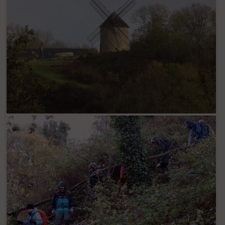
ai
ss
eu
r
Tr
an
sp
ar
en
ce
Po
int
illé
s
S
e
n
s