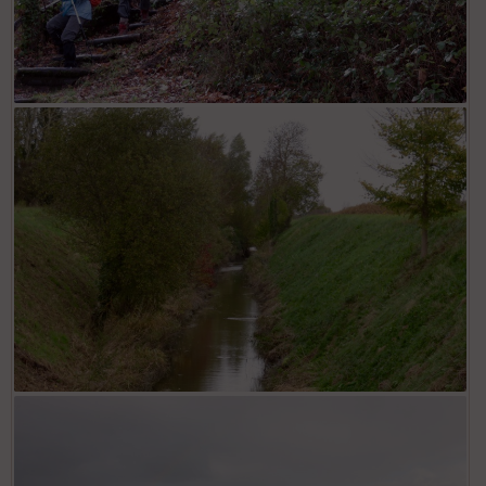
St
re
et
Vi
e
w