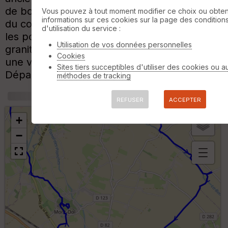
de bois. Cette boucle de randonnée mène
Vous pouvez à tout moment modifier ce choix ou obten
informations sur ces cookies sur la page des condition
du coeur historique à la mer, en passant par
d'utilisation du service :
les polders et le Mont-Dol, un rocher
Utilisation de vos données personnelles
granitique de 65 m offrant par beau temps
Cookies
une vue spectaculaire sur toute la Baie.
Sites tiers succeptibles d'utiliser des cookies ou a
Départ : place de la cathédrale.
méthodes de tracking
+
m
REFUSER
ACCEPTER
+
−
B
or
n
e
s
ki
lo
m