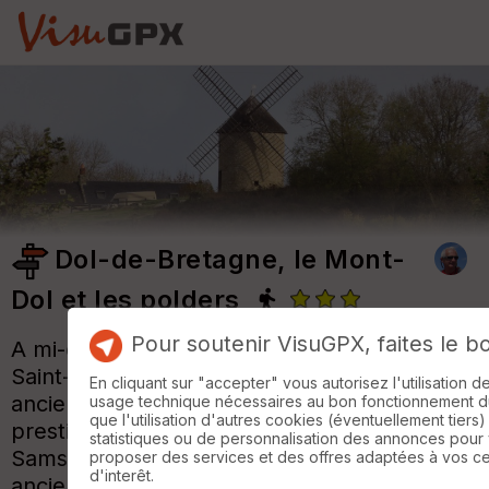
Dol-de-Bretagne, le Mont-
Dol et les polders
Pour soutenir VisuGPX, faites le b
A mi-chemin entre Saint-Malo et le Mont-
Saint-Michel,
Dol de Bretagne
est une
En cliquant sur "accepter" vous autorisez l'utilisation 
ancienne cité religieuse au passé
usage technique nécessaires au bon fonctionnement du 
que l'utilisation d'autres cookies (éventuellement tiers)
prestigieux. Sa cathédrale romane saint-
statistiques ou de personnalisation des annonces pour
Samson, du XIIe siècle domine le centre
proposer des services et des offres adaptées à vos c
d'interêt.
ancien avec ses remparts et maisons à pans