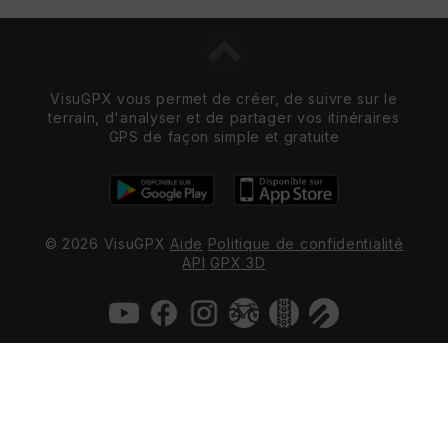
VisuGPX vous permet de créer, de suivre sur le
terrain, d'analyser et de partager vos itinéraires
GPS de façon simple et gratuite
© 2026 VisuGPX
Aide
Politique de confidentialité
API
GPX 3D