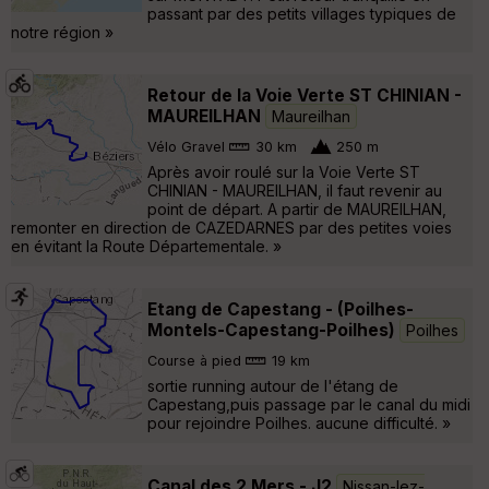
passant par des petits villages typiques de
notre région »
Retour de la Voie Verte ST CHINIAN -
MAUREILHAN
Maureilhan
Vélo Gravel
30 km
250 m
Après avoir roulé sur la Voie Verte ST
CHINIAN - MAUREILHAN, il faut revenir au
point de départ. A partir de MAUREILHAN,
remonter en direction de CAZEDARNES par des petites voies
en évitant la Route Départementale. »
Etang de Capestang - (Poilhes-
Montels-Capestang-Poilhes)
Poilhes
Course à pied
19 km
sortie running autour de l'étang de
Capestang,puis passage par le canal du midi
pour rejoindre Poilhes. aucune difficulté. »
Canal des 2 Mers - J2
Nissan-lez-