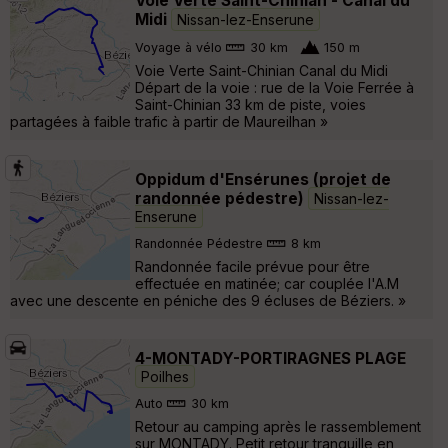
Voie Verte Saint-Chinian - Canal du
Midi
Nissan-lez-Enserune
Voyage à vélo
30 km
150 m
Voie Verte Saint-Chinian Canal du Midi
Départ de la voie : rue de la Voie Ferrée à
Saint-Chinian 33 km de piste, voies
partagées à faible trafic à partir de Maureilhan »
Oppidum d'Ensérunes (projet de
randonnée pédestre)
Nissan-lez-
Enserune
Randonnée Pédestre
8 km
Randonnée facile prévue pour être
effectuée en matinée; car couplée l'A.M
avec une descente en péniche des 9 écluses de Béziers. »
4-MONTADY-PORTIRAGNES PLAGE
Poilhes
Auto
30 km
Retour au camping après le rassemblement
sur MONTADY. Petit retour tranquille en