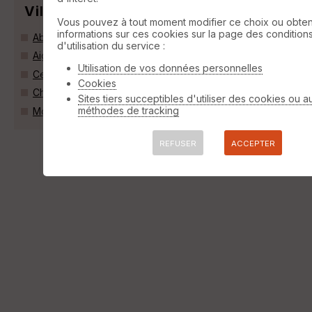
Villes
Vous pouvez à tout moment modifier ce choix ou obten
informations sur ces cookies sur la page des condition
Abriès (05460)
d'utilisation du service :
Aiguilles (05470)
Utilisation de vos données personnelles
Ceillac (05600)
Cookies
Château-Ville-Vieille (05470)
Sites tiers succeptibles d'utiliser des cookies ou a
méthodes de tracking
Molines-en-Queyras (05350)
REFUSER
ACCEPTER