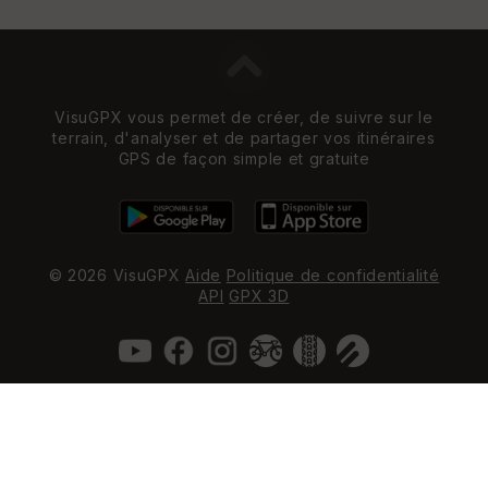
VisuGPX vous permet de créer, de suivre sur le
terrain, d'analyser et de partager vos itinéraires
GPS de façon simple et gratuite
© 2026 VisuGPX
Aide
Politique de confidentialité
API
GPX 3D