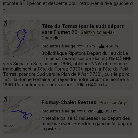
montée à L'Éperon et descente pour retrouver la rive gauche d
»
Tête du Torraz (par le sud) départ
vers Flumet 73
Saint-Nicolas-la-
Chapelle
Raquettes à neige
10 km
450 m
Bibliothèque Ripatons Départ du lieu dit Le
Trélachat (au-dessus de Flumet) (1564) NNE
vers Signal du Sac, au point 1666, obliquer NNW et rejoindre
tranquillement la Tête du Torraz (1930), après la Tête du Petit
Torraz, prendre Sud vers le Plan de l\'Aar (1732), puis le point
1541, la Bonne Fontaine, et rejoindre notre circuit de montée à
1666. Retour tranquille aux voitures. 10km 640m d »
Flumay-Chalet Evettes
Praz-sur-Arly
Raquettes à neige
6 km
350 m
Itinéraire balisé (3 raquettes) au départ des
téléskis Zecon. Prendre à gauche le long de
la piste. »