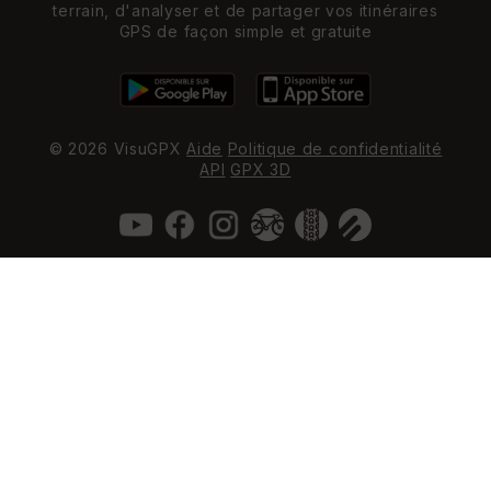
terrain, d'analyser et de partager vos itinéraires
GPS de façon simple et gratuite
© 2026 VisuGPX
Aide
Politique de confidentialité
API
GPX 3D