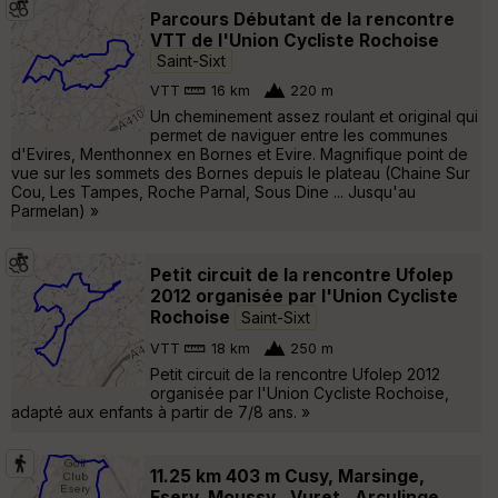
Parcours Débutant de la rencontre
VTT de l'Union Cycliste Rochoise
Saint-Sixt
VTT
16 km
220 m
Un cheminement assez roulant et original qui
permet de naviguer entre les communes
d'Evires, Menthonnex en Bornes et Evire. Magnifique point de
vue sur les sommets des Bornes depuis le plateau (Chaine Sur
Cou, Les Tampes, Roche Parnal, Sous Dine ... Jusqu'au
Parmelan) »
Petit circuit de la rencontre Ufolep
2012 organisée par l'Union Cycliste
Rochoise
Saint-Sixt
VTT
18 km
250 m
Petit circuit de la rencontre Ufolep 2012
organisée par l'Union Cycliste Rochoise,
adapté aux enfants à partir de 7/8 ans. »
11.25 km 403 m Cusy, Marsinge,
Esery, Moussy , Vuret , Arculinge,