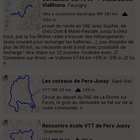
ViaRhona
Faucigny
Vélo à assistance électrique
281 km
1260 m
projet de rando en VAE avec Sophie, de
chez Dom & Marie-Pascale, jusqu'à chez
nous, pas la Via-Rhôna. reste à trouver des hébergements
(avec courant pour recharger les batteries ...), pas éloignée de
plus de 90 km, ou nécessite arrêt à midi avec possibilité de
recharge ! 1ère étape sur 1/2 journée. Finalisée avec: J1
Contamine-sur-Arves ==> Vulbens 57.44 km +515 m -516 m J2 Vu
»
Les coteaux de Pers-Jussy
Saint-Sixt
VTT
25 km
520 m
Circuit au départ du PAE de La Roche sur
Foron, le gros du dénivelée se fait sur de la
route communale. »
Rencontre école VTT de Pers Jussy
Scientrier
VTT
15 km
180 m