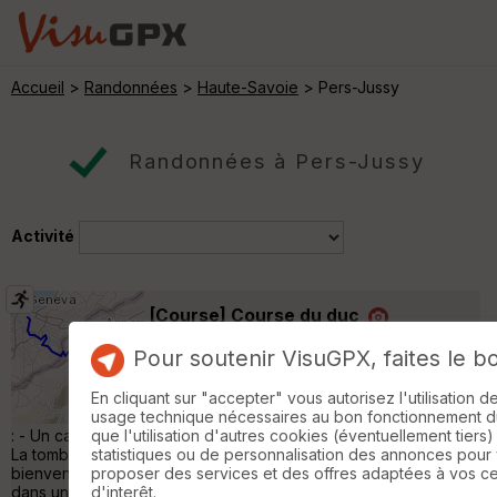
Accueil
>
Randonnées
>
Haute-Savoie
> Pers-Jussy
Randonnées à Pers-Jussy
Activité
[Course] Course du duc
Scientrier
Pour soutenir VisuGPX, faites le b
Course à pied
19 km
210 m
En cliquant sur "accepter" vous autorisez l'utilisation 
Afin de réduire ce récit (déjà bien long), je
usage technique nécessaires au bon fonctionnement du 
vais vous épargner les anecdotes suivantes
que l'utilisation d'autres cookies (éventuellement tiers)
: - Un café de 5cl à 1.6%u20AC à l'aire d'autoroute de Lunel -
statistiques ou de personnalisation des annonces pour
La tombé de la neige après avoir franchit le panneau
proposer des services et des offres adaptées à vos c
bienvenue aux portes du soleil (véridique). On se serait cru
d'interêt.
dans une séquence de "Bienvenue chez les Ch'tis" - La visite