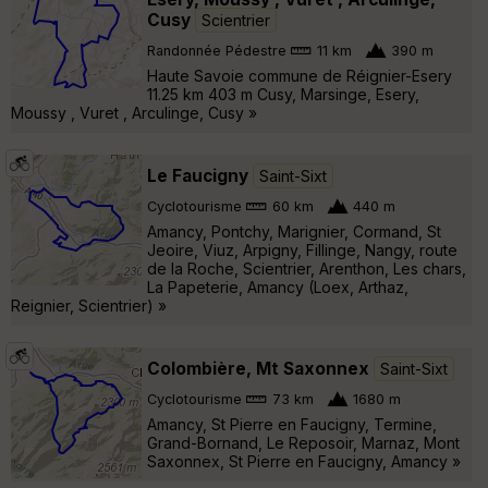
Cusy
Scientrier
Randonnée Pédestre
11 km
390 m
Haute Savoie commune de Réignier-Esery
11.25 km 403 m Cusy, Marsinge, Esery,
Moussy , Vuret , Arculinge, Cusy »
Le Faucigny
Saint-Sixt
Cyclotourisme
60 km
440 m
Amancy, Pontchy, Marignier, Cormand, St
Jeoire, Viuz, Arpigny, Fillinge, Nangy, route
de la Roche, Scientrier, Arenthon, Les chars,
La Papeterie, Amancy (Loex, Arthaz,
Reignier, Scientrier) »
Colombière, Mt Saxonnex
Saint-Sixt
Cyclotourisme
73 km
1680 m
Amancy, St Pierre en Faucigny, Termine,
Grand-Bornand, Le Reposoir, Marnaz, Mont
Saxonnex, St Pierre en Faucigny, Amancy »