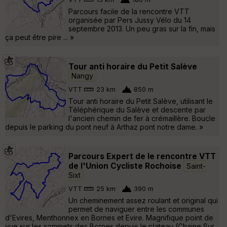
Parcours facile de la rencontre VTT
organisée par Pers Jussy Vélo du 14
septembre 2013. Un peu gras sur la fin, mais
ça peut être pire ... »
Tour anti horaire du Petit Salève
Nangy
VTT
23 km
850 m
Tour anti horaire du Petit Salève, utilisant le
Téléphérique du Salève et descente par
l'ancien chemin de fer à crémaillère. Boucle
depuis le parking du pont neuf à Arthaz pont notre dame. »
Parcours Expert de le rencontre VTT
de l'Union Cycliste Rochoise
Saint-
Sixt
VTT
25 km
390 m
Un cheminement assez roulant et original qui
permet de naviguer entre les communes
d'Evires, Menthonnex en Bornes et Evire. Magnifique point de
vue sur les sommets des Bornes depuis le plateau (Chaine Sur