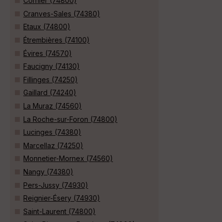
Cornier (74800)
Cranves-Sales (74380)
Etaux (74800)
Étrembières (74100)
Évires (74570)
Faucigny (74130)
Fillinges (74250)
Gaillard (74240)
La Muraz (74560)
La Roche-sur-Foron (74800)
Lucinges (74380)
Marcellaz (74250)
Monnetier-Mornex (74560)
Nangy (74380)
Pers-Jussy (74930)
Reignier-Ésery (74930)
Saint-Laurent (74800)