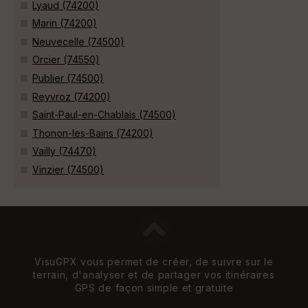
Lyaud (74200)
Marin (74200)
Neuvecelle (74500)
Orcier (74550)
Publier (74500)
Reyvroz (74200)
Saint-Paul-en-Chablais (74500)
Thonon-les-Bains (74200)
Vailly (74470)
Vinzier (74500)
VisuGPX vous permet de créer, de suivre sur le
terrain, d'analyser et de partager vos itinéraires
GPS de façon simple et gratuite