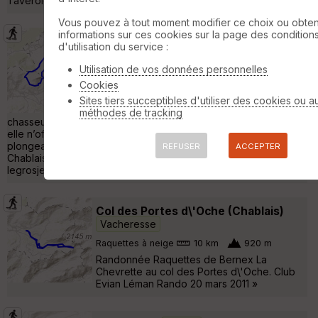
Taverole) »
Vous pouvez à tout moment modifier ce choix ou obten
informations sur ces cookies sur la page des condition
Crête des Mémises - Boucle depuis
d'utilisation du service :
Creusaz
Vinzier
Utilisation de vos données personnelles
Raquettes à neige
12 km
680 m
Cookies
A l’exception du court (mais cocasse et bien
Sites tiers succeptibles d'utiliser des cookies ou a
sécurisé) passage de l’échelle des
méthodes de tracking
chasseurs cette boucle sans difficulté, oubliée des topos, si
elle n’offre pas la solitude, propose à la fois une vue
plongeante sur le lac Léman et un beau panorama sur tout le
REFUSER
ACCEPTER
Chablais. Le descriptif complet à
legrosjerome.free.fr/cretedesmemises.html »
Col des Portes d\'Oche (Chablais)
Vacheresse
Raquettes à neige
10 km
920 m
Randonnée Raquettes de Bernex La
Chevrette au col des Portes d\'Oche. Club
Evian Léman Rando 20 mars 2011 »