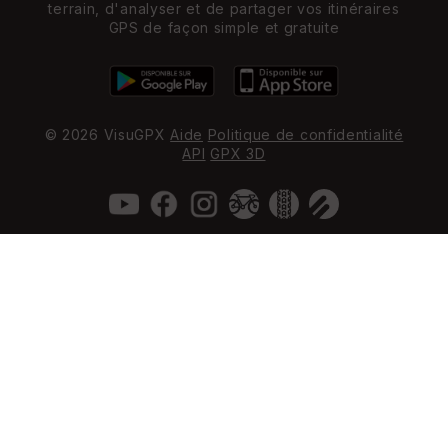
terrain, d'analyser et de partager vos itinéraires
GPS de façon simple et gratuite
© 2026 VisuGPX
Aide
Politique de confidentialité
API
GPX 3D