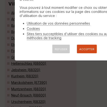
Villes
Vous pouvez à tout moment modifier ce choix ou obten
informations sur ces cookies sur la page des condition
Algolsheim (68600)
d'utilisation du service :
Artzenheim (68320)
Utilisation de vos données personnelles
Baltzenheim (68320)
Cookies
Biesheim (68600)
Sites tiers succeptibles d'utiliser des cookies ou a
méthodes de tracking
Durrenentzen (68320)
Elsenheim (67390)
REFUSER
ACCEPTER
Fortschwihr (68320)
Grussenheim (68320)
Hettenschlag (68600)
Jebsheim (68320)
Kunheim (68320)
Marckolsheim (67390)
Muntzenheim (68320)
Neuf-Brisach (68600)
Urschenheim (68320)