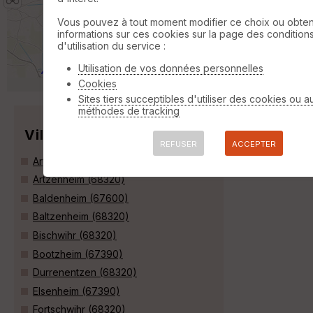
Neuf-Brisach 31.10.17
Wickerschwihr
Vous pouvez à tout moment modifier ce choix ou obten
Cyclotourisme
16 km
informations sur ces cookies sur la page des condition
Retour sur EV15 (idem que ci-dessus) Pont
d'utilisation du service :
du canal à Artzenheim - Direction Baltenheim
- Kunheim - Biesheim - Neuf Brisach place
Utilisation de vos données personnelles
du marché »
Cookies
Sites tiers succeptibles d'utiliser des cookies ou a
méthodes de tracking
Villes
REFUSER
ACCEPTER
Artolsheim (67390)
Artzenheim (68320)
Baldenheim (67600)
Baltzenheim (68320)
Bischwihr (68320)
Bootzheim (67390)
Durrenentzen (68320)
Elsenheim (67390)
Fortschwihr (68320)