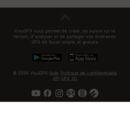
VisuGPX vous permet de créer, de suivre sur le
terrain, d'analyser et de partager vos itinéraires
GPS de façon simple et gratuite
© 2026 VisuGPX
Aide
Politique de confidentialité
API
GPX 3D