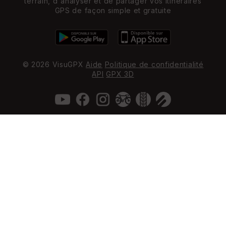
terrain, d'analyser et de partager vos itinéraires
GPS de façon simple et gratuite
© 2026 VisuGPX
Aide
Politique de confidentialité
API
GPX 3D