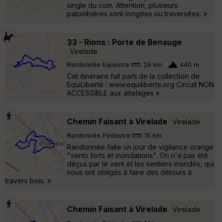
single du coin. Attention, plusieurs
palombières sont longées ou traversées. »
33 - Rions : Porte de Benauge
Virelade
Randonnée Equestre
29 km
440 m
Cet itinéraire fait parti de la collection de
EquiLiberté : www.equiliberte.org Circuit NON
ACCESSIBLE aux attelages »
Chemin Faisant à Virelade
Virelade
Randonnée Pédestre
15 km
Randonnée faite un jour de vigilance orange
"vents forts et inondations". On n'a pas été
déçus par le vent et les sentiers inondés, qui
nous ont obligés à faire des détours à
travers bois. »
Chemin Faisant à Virelade
Virelade