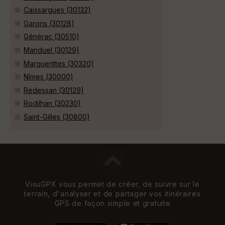
Caissargues (30132)
Garons (30128)
Générac (30510)
Manduel (30129)
Marguerittes (30320)
Nîmes (30000)
Redessan (30129)
Rodilhan (30230)
Saint-Gilles (30800)
VisuGPX vous permet de créer, de suivre sur le
terrain, d'analyser et de partager vos itinéraires
GPS de façon simple et gratuite