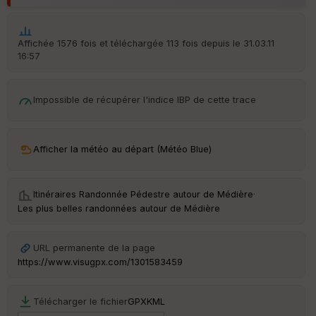
Aff
ic
he
r
Affichée 1576 fois et téléchargée 113 fois depuis le 31.03.11
d
16:57
é
p
ar
t
Impossible de récupérer l'indice IBP de cette trace
ar
ri
v
Afficher la météo au départ (Météo Blue)
é
e
Itinéraires Randonnée Pédestre autour de
Médière
·
C
Les plus belles randonnées autour de Médière
ou
le
ur
URL permanente de la page
https://www.visugpx.com/1301583459
Télécharger le fichier
GPX
KML
Ep