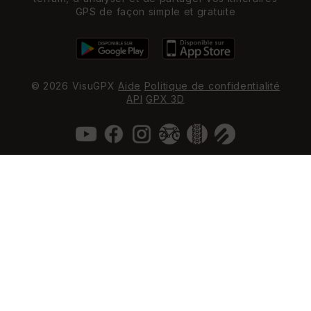
GPS de façon simple et gratuite
© 2026 VisuGPX
Aide
Politique de confidentialité
API
GPX 3D