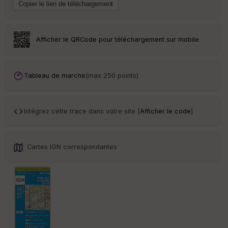
ai
ss
eu
r
Afficher le QRCode pour téléchargement sur mobile
Tr
an
sp
Tableau de marche
(max 250 points)
ar
en
ce
Intégrez cette trace dans votre site [
Afficher le code
]
Po
int
illé
Cartes IGN correspondantes
s
S
e
n
s