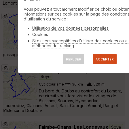
Lomont »
Vous pouvez à tout moment modifier ce choix ou obten
informations sur ces cookies sur la page des condition
d'utilisation du service :
Boucle cyclotouristique CCID Nord
Est
Soye
Utilisation de vos données personnelles
Cyclotourisme
40 km
350 m
Cookies
Boucle cyclotouristique permettant de
Sites tiers succeptibles d'utiliser des cookies ou a
découvrir le Nord Est de la Communauté de
méthodes de tracking
Communes des Isles du Doubs, avec un petit
passage en Haute Saône. »
REFUSER
ACCEPTER
Boucle cyclotouristique CCID sud
Soye
Cyclotourisme
36 km
520 m
Du bord du Doubs au contrefort du Lomont,
ce circuit vous fera visiter les villages de
Blussans, Sourans, Hyemondans,
Tournedoz, Glainans, Anteuil, Saint Georges Armont, Rang et
l\'Isle sur le Doubs. »
Faimbe-Onans: Les Longevaux
Soye