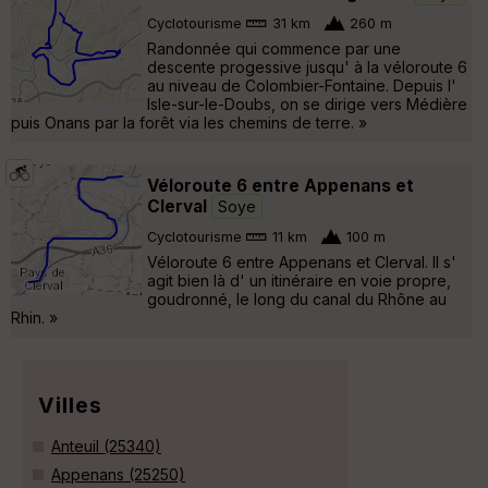
Cyclotourisme
31 km
260 m
Randonnée qui commence par une
descente progessive jusqu' à la véloroute 6
au niveau de Colombier-Fontaine. Depuis l'
Isle-sur-le-Doubs, on se dirige vers Médière
puis Onans par la forêt via les chemins de terre. »
Véloroute 6 entre Appenans et
Clerval
Soye
Cyclotourisme
11 km
100 m
Véloroute 6 entre Appenans et Clerval. Il s'
agit bien là d' un itinéraire en voie propre,
goudronné, le long du canal du Rhône au
Rhin. »
Villes
Anteuil (25340)
Appenans (25250)