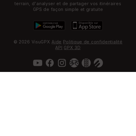
terrain, d'analyser et de partager vos itinéraires
GPS de façon simple et gratuite
© 2026 VisuGPX
Aide
Politique de confidentialité
API
GPX 3D