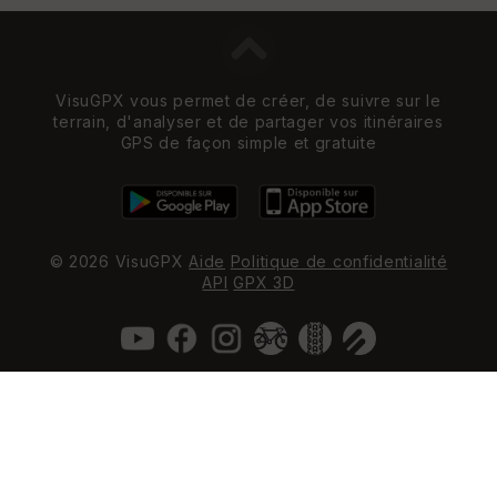
VisuGPX vous permet de créer, de suivre sur le
terrain, d'analyser et de partager vos itinéraires
GPS de façon simple et gratuite
© 2026 VisuGPX
Aide
Politique de confidentialité
API
GPX 3D