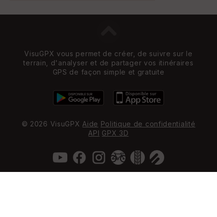
VisuGPX vous permet de créer, de suivre sur le
terrain, d'analyser et de partager vos itinéraires
GPS de façon simple et gratuite
© 2026 VisuGPX
Aide
Politique de confidentialité
API
GPX 3D