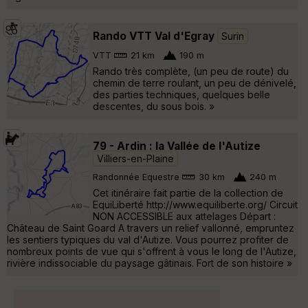
Rando VTT Val d'Egray
Surin
VTT
21 km
190 m
Rando très complète, (un peu de route) du
chemin de terre roulant, un peu de dénivelé,
des parties techniques, quelques belle
descentes, du sous bois. »
79 - Ardin : la Vallée de l'Autize
Villiers-en-Plaine
Randonnée Equestre
30 km
240 m
Cet itinéraire fait partie de la collection de
EquiLiberté http://www.equiliberte.org/ Circuit
NON ACCESSIBLE aux attelages Départ :
Château de Saint Goard A travers un relief vallonné, empruntez
les sentiers typiques du val d'Autize. Vous pourrez profiter de
nombreux points de vue qui s'offrent à vous le long de l'Autize,
rivière indissociable du paysage gâtinais. Fort de son histoire »