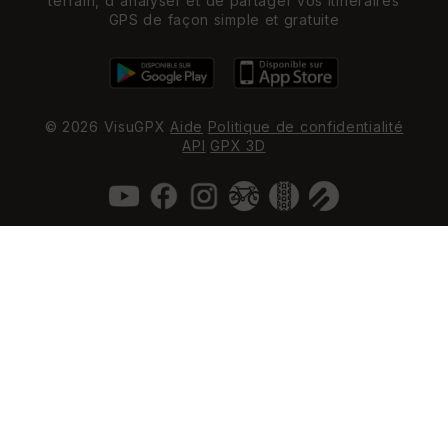
terrain, d'analyser et de partager vos itinéraires
GPS de façon simple et gratuite
© 2026 VisuGPX
Aide
Politique de confidentialité
API
GPX 3D