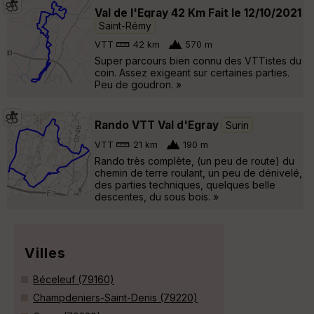
Val de l'Egray 42 Km Fait le 12/10/2021
Saint-Rémy
VTT
42 km
570 m
Super parcours bien connu des VTTistes du
coin. Assez exigeant sur certaines parties.
Peu de goudron. »
Rando VTT Val d'Egray
Surin
VTT
21 km
190 m
Rando très complète, (un peu de route) du
chemin de terre roulant, un peu de dénivelé,
des parties techniques, quelques belle
descentes, du sous bois. »
Villes
Béceleuf (79160)
Champdeniers-Saint-Denis (79220)