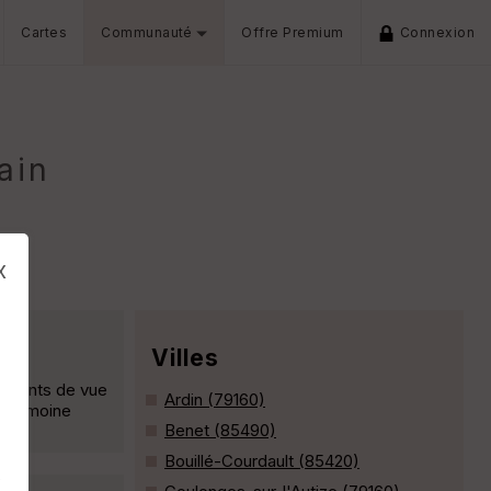
Cartes
Communauté
Offre Premium
Connexion
ain
x
Villes
x points de vue
Ardin (79160)
patrimoine
Benet (85490)
Bouillé-Courdault (85420)
s