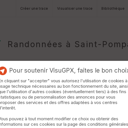
Créer une trace
Visualiser une trace
Bibliothèque
Randonnées à Saint-Pomp
Pour soutenir VisuGPX, faites le bon choi
En cliquant sur "accepter" vous autorisez l'utilisation de cookies à
usage technique nécessaires au bon fonctionnement du site, ainsi
que l'utilisation d'autres cookies (éventuellement tiers) à des fins
statistiques ou de personnalisation des annonces pour vous
entiers typiques du val d'Autize. Vous pourrez profiter de nombreu
proposer des services et des offres adaptées à vos centres
re indissociable du paysage gâtinais. Fort de son histoire et de son 
d'interêt.
légendes... »
Vous pouvez à tout moment modifier ce choix ou obtenir des
informations sur ces cookies sur la page des conditions générale