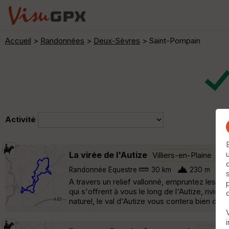
Accueil
>
Randonnées
>
Deux-Sèvres
> Saint-Pompain
Activité
La virée de l'Autize
Villiers-en-Plaine
Randonnée Equestre
30 km
230 m
A travers un relief vallonné, empruntez les s
qui s'offrent à vous le long de l'Autize, riviè
naturel, le val d'Autize vous contera bien des 