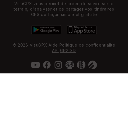
VisuGPX vous permet de créer, de suivre sur le
terrain, d'analyser et de partager vos itinéraires
GPS de façon simple et gratuite
© 2026 VisuGPX
Aide
Politique de confidentialité
API
GPX 3D