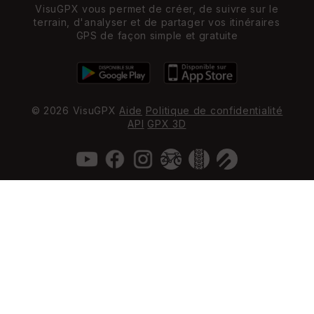
VisuGPX vous permet de créer, de suivre sur le
terrain, d'analyser et de partager vos itinéraires
GPS de façon simple et gratuite
© 2026 VisuGPX
Aide
Politique de confidentialité
API
GPX 3D