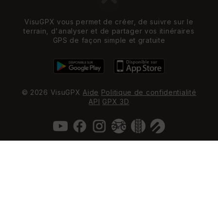
VisuGPX vous permet de créer, de suivre sur le
terrain, d'analyser et de partager vos itinéraires
GPS de façon simple et gratuite
© 2026 VisuGPX
Aide
Politique de confidentialité
API
GPX 3D