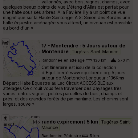
vallonnés, avec bois, vignes, champs, avec
quelques beaux points de vue L'étang d'Allas est parfait pour
une halte sous ses arbres. A la Favière il y a un point de vue
magnifique sur la Haute Saintonge. A St Simon des Bordes une
halte équestre aménagée vous attend, un bivouac est possible
au bord d'un »
17 - Montendre : 5 Jours autour de
Montendre
Tugéras-Saint-Maurice
Randonnée en attelage
136 km
570 m
Cet Itinéraire est issu de la collection
d'EquiLiberté www.equiliberte.org 5 jours
autour de Montendre Longueur : 136Kms
Départ : Halte Equestre au Lac Circuit ACCESSIBLE aux
attelages Ce circuit vous fera traverser des paysages très
variés, entres vignes, petites parcelles de bois, champs et
prés, et des grandes forêts de pin maritime. Les chemins sont
larges, souve »
rando expiremont 5 km
Tugéras-Saint-
Maurice
Randonnée Pédestre
5 km