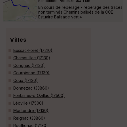
Randonnée Pédestre
1 km
En cours de repérage - repérage des tracés
non terminés Chemins balisés de la CCE
Estuaire Balisage vert »
Villes
Bussac-Forêt (17210)
Chamouillac (17130)
Corignac (17130)
Courpignac (17130)
Coux (17130)
Donnezac (33860)
Fontaines-d'Ozillac (17500)
Léoville (17500)
Montendre (17130)
Reignac (33860)
Rouffignac (17130)