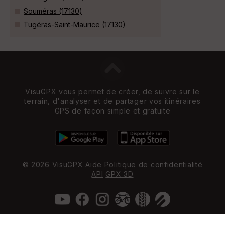
Souméras (17130)
Tugéras-Saint-Maurice (17130)
VisuGPX vous permet de créer, de suivre sur le
terrain, d'analyser et de partager vos itinéraires
GPS de façon simple et gratuite
© 2026 VisuGPX
Aide
Politique de confidentialité
API
GPX 3D