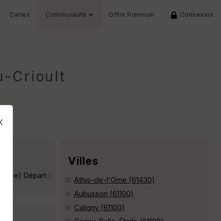
Cartes
Communauté
Offre Premium
Connexion
-Crioult
x
Villes
(Orne) Départ :
Athis-de-l'Orne (61430)
Aubusson (61100)
Caligny (61100)
s