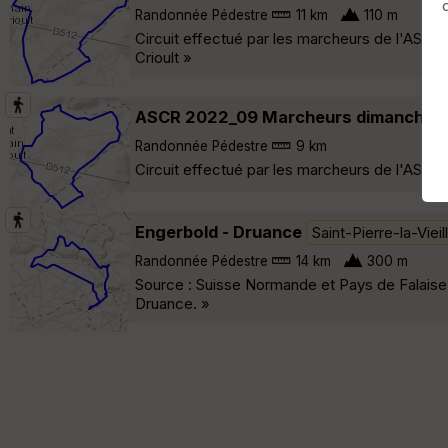
Randonnée Pédestre
11 km
110 m
Circuit effectué par les marcheurs de l'ASCR 
Crioult »
ASCR 2022_09 Marcheurs dimanche 
Randonnée Pédestre
9 km
Circuit effectué par les marcheurs de l'ASCR 
Engerbold - Druance
Saint-Pierre-la-Vieil
Randonnée Pédestre
14 km
300 m
Source : Suisse Normande et Pays de Falaise 
Druance. »