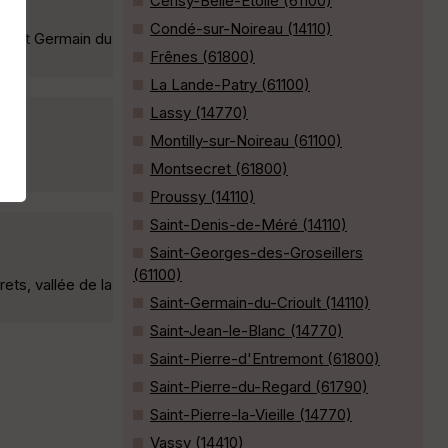
Cerisy-Belle-Étoile (61100)
Condé-sur-Noireau (14110)
 Saint Germain du
Frênes (61800)
La Lande-Patry (61100)
Lassy (14770)
Montilly-sur-Noireau (61100)
Montsecret (61800)
lt »
Proussy (14110)
Saint-Denis-de-Méré (14110)
Saint-Georges-des-Groseillers
(61100)
ets, vallée de la
Saint-Germain-du-Crioult (14110)
Saint-Jean-le-Blanc (14770)
Saint-Pierre-d'Entremont (61800)
Saint-Pierre-du-Regard (61790)
Saint-Pierre-la-Vieille (14770)
Vassy (14410)