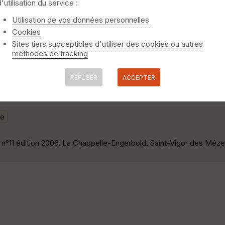
d'utilisation du service :
le dimanche lors du week end 2022 Départ : Parking de l'église -
Utilisation de vos données personnelles
Cookies
Sites tiers succeptibles d'utiliser des cookies ou autres
méthodes de tracking
9kms
Saint-Pierre-du-Regard
REFUSER
ACCEPTER
lors du week end 2022 Départ : Parking église St Germain du Criou
le
n°11 édition 2006. La Chappelle-Engerbold, Saint-Vigor des Mézer