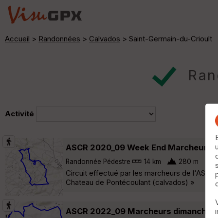
Accueil
>
Randonnées
>
Calvados
> Saint-Germain-du-Crioult
Rand
Activité
ASCR 2020_09 Week End Marcheurs
Randonnée Pédestre
14 km
280 m
Circuit effectué par les marcheurs de l'ASCR
Chateau de Pontécoulant (calvados) »
ASCR 2022_09 Marcheurs dimanche 