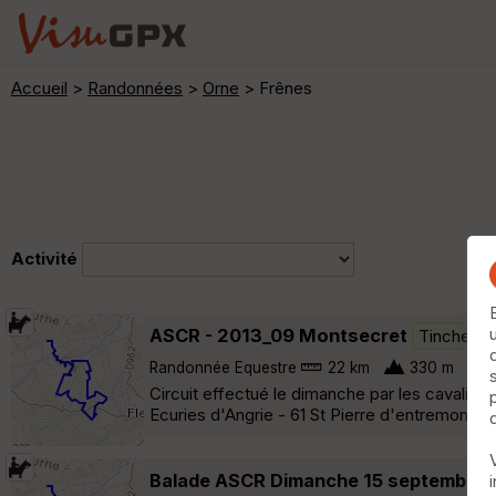
Accueil
>
Randonnées
>
Orne
> Frênes
Activité
ASCR - 2013_09 Montsecret
Tinchebra
Randonnée Equestre
22 km
330 m
Circuit effectué le dimanche par les cavalier
Ecuries d'Angrie - 61 St Pierre d'entremont »
Balade ASCR Dimanche 15 septembre 2