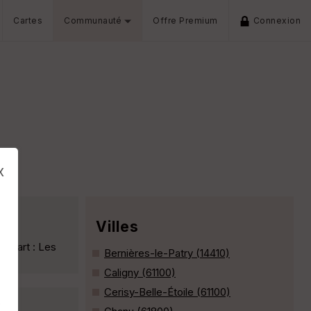
Cartes
Communauté
Offre Premium
Connexion
x
Villes
Départ : Les
Bernières-le-Patry (14410)
Caligny (61100)
Cerisy-Belle-Étoile (61100)
s