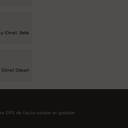
y (Orne). Belle
y (Orne) Départ
res GPS de façon simple et gratuite