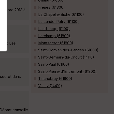
Chanu (61800)
Frênes (61800)
ptembre 2013 à
La Chapelle-Biche (61100)
La Lande-Patry (61100)
Landisacq (61100)
Larchamp (61800)
Montsecret (61800)
part : Les
Saint-Cornier-des-Landes (61800)
Saint-Germain-du-Crioult (14110)
Saint-Paul (61100)
Saint-Pierre-d'Entremont (61800)
secret dans
Tinchebray (61800)
Vassy (14410)
Départ conseillé