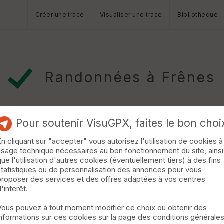
Créer une trace
Visualiser une trace
Bibliothèque
Randonnées à Frênes
Pour soutenir VisuGPX, faites le bon choi
En cliquant sur "accepter" vous autorisez l'utilisation de cookies à
usage technique nécessaires au bon fonctionnement du site, ainsi
y
que l'utilisation d'autres cookies (éventuellement tiers) à des fins
statistiques ou de personnalisation des annonces pour vous
s de l'ASCR lors de leur week end 2013 dans l'Orne à Montsecret. 
proposer des services et des offres adaptées à vos centres
d'interêt.
Vous pouvez à tout moment modifier ce choix ou obtenir des
013 - Montsecret (Cavaliers)
informations sur ces cookies sur la page des conditions générale
Tinchebray