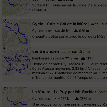
Sortie VTT Tourisme sur la Dolce Via au dépar
chaud. »
Cyclo - Soizic Col de la Mûre
Saint-Lau
Cyclotourisme
48 km
920 m
Chouette petite sortie avec le col de la Mûre
centre ancien
Loriol-sur-Drôme
Randonnée Pédestre
2 km
110 m
Heure de départ: 02/04/2020 16:18Heure d'ar
00:26Vitesse moyenne: 2,33 km/hVitesse moye
maximale: 278 mVitesse de montée: 140,8 m/hV
mTemps de montée: 00:23Temps de descent
La Voulte - Le Puy par Mt Gerbier
Sain
Cyclotourisme
127 km
1870 m
Une proposition d'itinéraire entre vallée du 