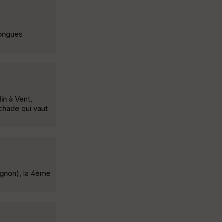
longues
in à Vent,
 chade qui vaut
agnon), la 4ème