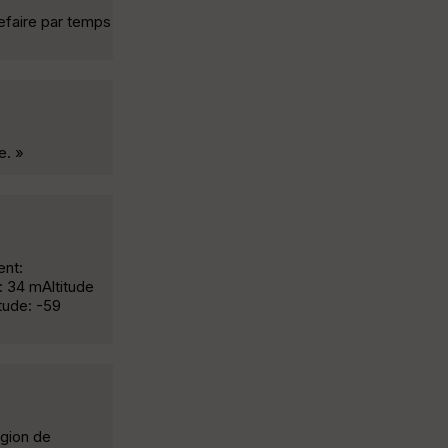
refaire par temps
e. »
ent:
 34 mAltitude
tude: -59
égion de