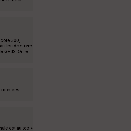
t coté 300,
au lieu de suivre
le GR42. On le
 remontées,
nale est au top »