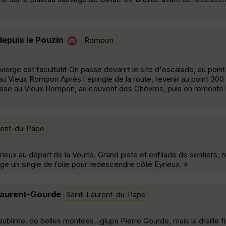
epuis le Pouzin
Rompon
l vierge est facultatif On passe devanrt le site d'escalade, au poin
au Vieux Rompon Après l'épingle de la route, revenir au point 300 
passe au Vieux Rompon, au couvent des Chèvres, puis on remonte 
rent-du-Pape
yrieux au départ de la Voulte. Grand piste et enfilade de sentiers,
ge un single de folie pour redescendre côté Eyrieux. »
Laurent-Gourde
Saint-Laurent-du-Pape
blime. de belles montées...glups Pierre Gourde, mais la draille fi