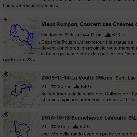
hauts de Beauchastel en »
Vieux Rompon, Couvent des Chèvres d
Randonnée Pédestre
13 km
670 m
Départ le Pouzin L'aller-retour à la statue de 
devant Jonchères, on rejoint la route menant 
la trace qui passe chez des particuliers On 
quitte vers 28 »
2009-11-14 La Voulte 35kms
Saint-Lau
VTT
30 km
840 m
Sur les traces de la rando des Collines de l'E
chemins typiques ardéchois et depuis Ct Cier
2014-10-18 Beauchastel-LaVoulte-St
VTT
31 km
900 m
une très belle rando avec en prime un temps su