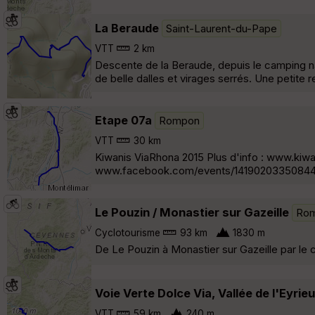
La Beraude
Saint-Laurent-du-Pape
VTT
2 km
Descente de la Beraude, depuis le camping nat
de belle dalles et virages serrés. Une petite re
Etape 07a
Rompon
VTT
30 km
Kiwanis ViaRhona 2015 Plus d'info : www.k
www.facebook.com/events/14190203350844
Le Pouzin / Monastier sur Gazeille
Ro
Cyclotourisme
93 km
1830 m
De Le Pouzin à Monastier sur Gazeille par le col
Voie Verte Dolce Via, Vallée de l'Eyrie
VTT
59 km
240 m