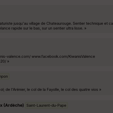
uriste jusqu'au village de Chateaurouge. Sentier technique et ca
lance rapide sur le bas, sur un sentier ultra lisse. »
iwanis-valence.com/ www.facebook.com/KiwanisValence
20/ »
mpon
; de l'Arénier, le col de la Fayolle, le col des quatre vios »
ux (Ardèche)
Saint-Laurent-du-Pape