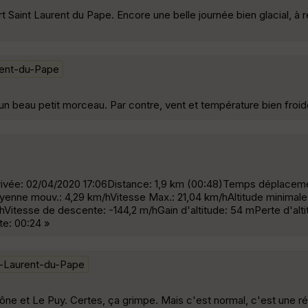
t Saint Laurent du Pape. Encore une belle journée bien glacial, à 
rent-du-Pape
 un beau petit morceau. Par contre, vent et température bien froid
rivée: 02/04/2020 17:06Distance: 1,9 km (00:48)Temps déplacem
nne mouv.: 4,29 km/hVitesse Max.: 21,04 km/hAltitude minimale:
itesse de descente: -144,2 m/hGain d'altitude: 54 mPerte d'alti
e: 00:24 »
t-Laurent-du-Pape
Rhône et Le Puy. Certes, ça grimpe. Mais c'est normal, c'est une r