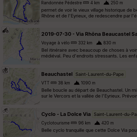
Randonnée Pédestre
4 km
250 m
permet de voir le vieux village historique de 
Rhône et de l'Eyrieux, de redescendre par l'é
2019-07-30 - Via Rhôna Beaucastel Sa
Voyage à vélo
332 km
830 m
Bel itinéraire avec beaucoup de choses à voir 
médiéval. Peu d'endroits stressants. Les enfa
Beauchastel
Saint-Laurent-du-Pape
VTT
38 km
1090 m
Belle boucle au départ de Beauchastel. Un mi
sur le Vercors et la vallée de l'Eyrieux. Prév
Cyclo - La Dolce Via
Saint-Laurent-du-P
Cyclotourisme
96 km
420 m
Belle cyclo tranquille que cette Dolce Via po