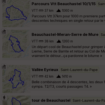
Parcours Vtt Beauchastel 10/1/15
Sai
VTT
37 km
1060 m
Parcours Vtt 37km pour 1000 m premiere part
descentes techniques en single retour par le 
Beauchastel-Meran-Serre de Mure
Sa
VTT
38 km
1260 m
Un départ cool de Beauchastel pour grimper à 
Lierne, Serre de Barrite et retour au Col de M
vraiment le détour...ça pardonne le bitume »
Vallée Eyrieux
Saint-Laurent-du-Pape
VTT
42 km
1410 m
Belle combinaison de 4 descentes, les deux 
sympa. T2/T3, courts passages T4. »
tour de Beauchastel
Saint-Laurent-du-P