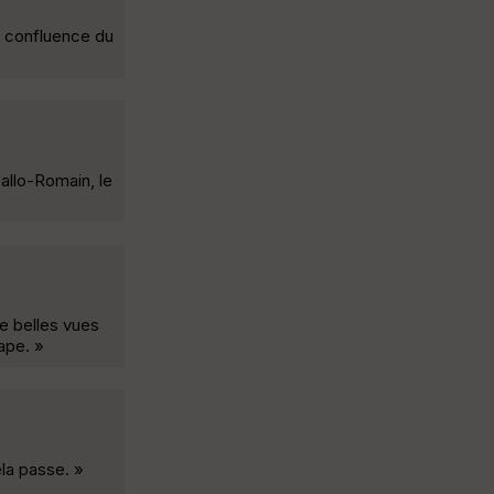
la confluence du
Gallo-Romain, le
e belles vues
ape. »
ela passe. »