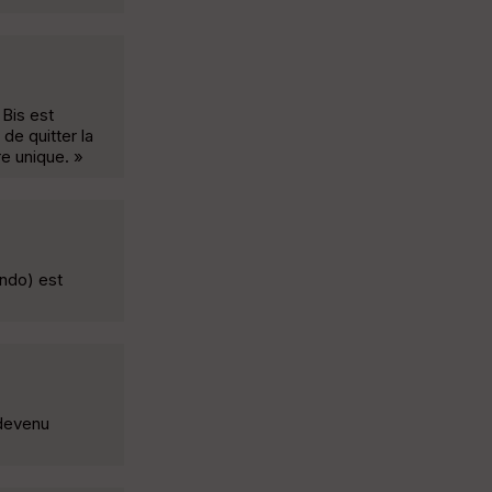
 Bis est
de quitter la
re unique. »
ando) est
 devenu