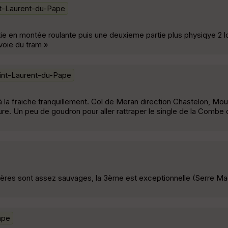
nt-Laurent-du-Pape
ie en montée roulante puis une deuxieme partie plus physiqye 2 
voie du tram »
int-Laurent-du-Pape
la fraiche tranquillement. Col de Meran direction Chastelon, Moul
ure. Un peu de goudron pour aller rattraper le single de la Combe
1ères sont assez sauvages, la 3ème est exceptionnelle (Serre M
ape