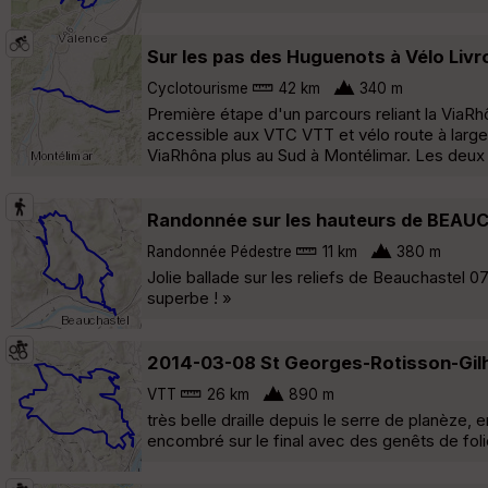
Sur les pas des Huguenots à Vélo Livro
Cyclotourisme
42 km
340 m
Première étape d'un parcours reliant la ViaRh
accessible aux VTC VTT et vélo route à large 
ViaRhôna plus au Sud à Montélimar. Les deux p
Randonnée sur les hauteurs de BEA
Randonnée Pédestre
11 km
380 m
Jolie ballade sur les reliefs de Beauchastel 07 
superbe ! »
2014-03-08 St Georges-Rotisson-Gil
VTT
26 km
890 m
très belle draille depuis le serre de planèze,
encombré sur le final avec des genêts de folie 