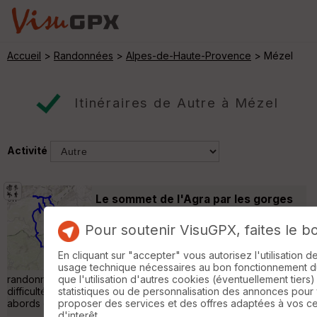
Accueil
>
Randonnées
>
Alpes-de-Haute-Provence
> Mézel
Itinéraires de Autre à Mézel
Activité
Le sommet de l'Agra par les gorges
de Trévans.
Mézel
Pour soutenir VisuGPX, faites le b
Autre
23 km
1190 m
Le 4 mai 2021, le sommet de l'Agra par les
En cliquant sur "accepter" vous autorisez l'utilisation 
gorges de Trévans. Une jolie petite
usage technique nécessaires au bon fonctionnement du 
randonnée avec des paysages très variés, sans aucune
que l'utilisation d'autres cookies (éventuellement tiers)
difficulté technique. Il y a un peu de piste difficile à éviter aux
statistiques ou de personnalisation des annonces pour
abords du col de Saint-Jurs. »
proposer des services et des offres adaptées à vos c
d'interêt.