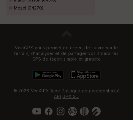
Mézel (04270)
VisuGPX vous permet de créer, de suivre sur le
terrain, d'analyser et de partager vos itinéraires
GPS de façon simple et gratuite
© 2026 VisuGPX
Aide
Politique de confidentialité
API
GPX 3D