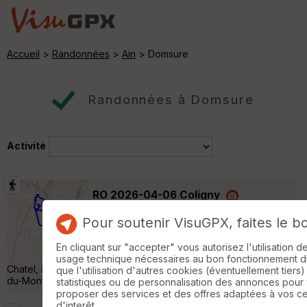
Accueil
>
Randonnées
>
Ain
> Domsure
Randonnées à Domsure
Activité
RO 2026-04-06 Coligny
Villemotier
Pour soutenir VisuGPX, faites le b
Randonnée Pédestre
31 km
1260 m
Départ de Coligny Points de passage :
En cliquant sur "accepter" vous autorisez l'utilisation 
Salavre, Roissiat, Chevignat, Pressiat, Mont
usage technique nécessaires au bon fonctionnement du 
Chatel, Mont Myon, Plain Champ, Dingier, Salavre, Saint-Rému-
que l'utilisation d'autres cookies (éventuellement tiers)
du-Mont, Plateau Vergongeat »
statistiques ou de personnalisation des annonces pour
proposer des services et des offres adaptées à vos c
d'interêt.