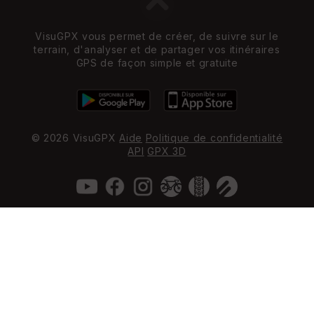
VisuGPX vous permet de créer, de suivre sur le
terrain, d'analyser et de partager vos itinéraires
GPS de façon simple et gratuite
© 2026 VisuGPX
Aide
Politique de confidentialité
API
GPX 3D