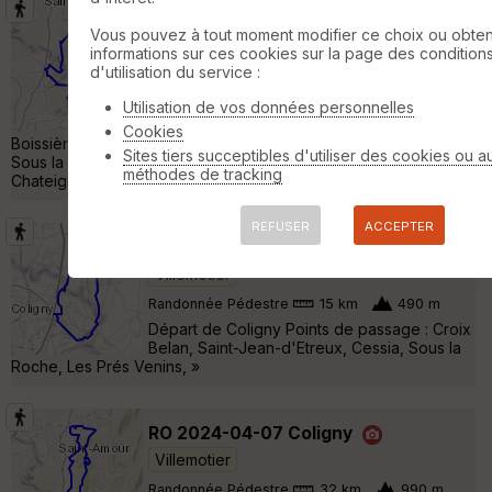
RO 2025-04-06 Coligny
Vous pouvez à tout moment modifier ce choix ou obten
Villemotier
informations sur ces cookies sur la page des condition
d'utilisation du service :
Randonnée Pédestre
31 km
900 m
Départ de Coligny Points de passage : Bois
Utilisation de vos données personnelles
Rond, Poisoux, La Ripe, Civria, Bourcia, La
Cookies
Boissière, Les Crève-Coeurs, Gaulin, Lanéria, Senaud, Ecuria,
Sites tiers succeptibles d'utiliser des cookies ou a
Sous la Roche, Plateau de Vergoneat, Vergongeat, La
méthodes de tracking
Chateignat »
REFUSER
ACCEPTER
ER 2025-04-25 Coligny
Villemotier
Randonnée Pédestre
15 km
490 m
Départ de Coligny Points de passage : Croix
Belan, Saint-Jean-d'Etreux, Cessia, Sous la
Roche, Les Prés Venins, »
RO 2024-04-07 Coligny
Villemotier
Randonnée Pédestre
32 km
990 m