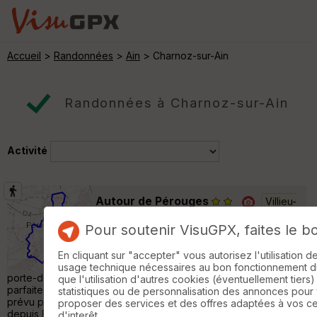
Accueil
>
Randonnées
>
Ain
> Charnoz-sur-Ain
Randonnées à Charnoz-sur-Ain
Activité
Autour de Pérouges
Villieu-
Loyes-Mollon
Pour soutenir VisuGPX, faites le b
Randonnée Pédestre
12 km
240 m
Une balade facile autour de l'un des plus
En cliquant sur "accepter" vous autorisez l'utilisation 
beaux villages de France Au départ de la
usage technique nécessaires au bon fonctionnement du 
porte-d'en-bas du village médiéval: Circuit Orange,
que l'utilisation d'autres cookies (éventuellement tiers)
parfaitement flêché. A faire dans le sens anti-horaire comme
statistiques ou de personnalisation des annonces pour
prévu pour bénéficier de la vue sur le village de Pérouges
proposer des services et des offres adaptées à vos c
depuis Bourg-Saint-Christophe sur le final. J'ai trouvé
d'interêt.