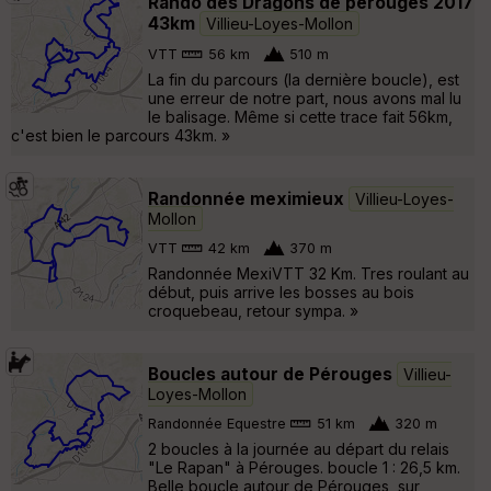
Rando des Dragons de pérouges 2017
43km
Villieu-Loyes-Mollon
VTT
56 km
510 m
La fin du parcours (la dernière boucle), est
une erreur de notre part, nous avons mal lu
le balisage. Même si cette trace fait 56km,
c'est bien le parcours 43km. »
Randonnée meximieux
Villieu-Loyes-
Mollon
VTT
42 km
370 m
Randonnée MexiVTT 32 Km. Tres roulant au
début, puis arrive les bosses au bois
croquebeau, retour sympa. »
Boucles autour de Pérouges
Villieu-
Loyes-Mollon
Randonnée Equestre
51 km
320 m
2 boucles à la journée au départ du relais
"Le Rapan" à Pérouges. boucle 1 : 26,5 km.
Belle boucle autour de Pérouges, sur