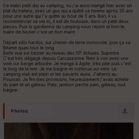
N
Ce matin petit dej au camping, ou j'ai aussi mangé hier avec un
plat du traiteur, avec un gus qui a quitté sa femme après 30 ans
pour une autre qui l'a quitté au bout de 3 ans. Bon, il va
Aff
recommencer sa vie ici, il est de toulouse, dans un petit deux
ic
pieces. Puis la gardienne du camping nous rejoint et bon le
he
maire de bezier c'est un bon maire.
r
d
Départ vélo hardos, sur chemin de terre monovoie, puis ça va.
é
Bitume quasi tous le long.
p
Belle vue sur bezier au niveau des 13? écluses. Superbe.
ar
C'est très dégagé depuis Carcassonne. Rien à voir avec une
t
voie sur berge arborée. Je mange à Agde, très jolie puis c'est
le long de la mer. Je me baigne et continue sur sete. Le.
ar
camping visé est plein et les suivants aussi. J'atterris au
ri
Poussan. Je fini mes provisions, heureusement j'avais acheté
v
du pain et un gâteau. Pate, jambon peche pain, gâteau, tout
é
baigne.
e
C
ou
Photos
le
ur