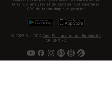
terrain, d'analyser et de partager vos itinéraires
GPS de façon simple et gratuite
© 2026 VisuGPX
Aide
Politique de confidentialité
API
GPX 3D