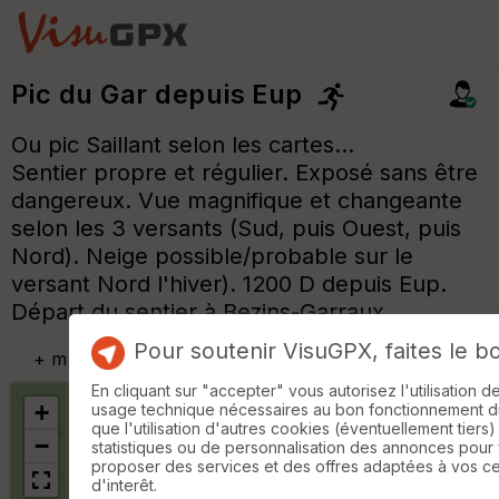
Pic du Gar depuis Eup
Ou pic Saillant selon les cartes...
Sentier propre et régulier. Exposé sans être
dangereux. Vue magnifique et changeante
selon les 3 versants (Sud, puis Ouest, puis
Nord). Neige possible/probable sur le
versant Nord l'hiver). 1200 D depuis Eup.
Départ du sentier à Bezins-Garraux.
Pour soutenir VisuGPX, faites le b
+
m
En cliquant sur "accepter" vous autorisez l'utilisation 
+
usage technique nécessaires au bon fonctionnement du 
que l'utilisation d'autres cookies (éventuellement tiers)
−
statistiques ou de personnalisation des annonces pour
proposer des services et des offres adaptées à vos c
d'interêt.