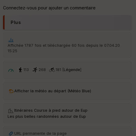
ic
Connectez-vous pour ajouter un commentaire
he
r
d
Plus
é
p
ar
t
Affichée 1787 fois et téléchargée 60 fois depuis le 07.04.20
15:25
ar
ri
v
é
113
268
181 [
Légende
]
e
C
ou
Afficher la météo au départ (Météo Blue)
le
ur
Itinéraires Course à pied autour de
Eup
·
Les plus belles randonnées autour de Eup
Ep
URL permanente de la page