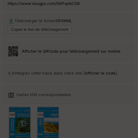
ai
https://www.visugpx.com/lWPvpIkCS8
ss
eu
r
Télécharger le fichier
GPX
KML
Tr
an
sp
ar
Afficher le QRCode pour téléchargement sur mobile
en
ce
Intégrez cette trace dans votre site [
Afficher le code
]
Po
int
illé
s
Cartes IGN correspondantes
S
e
n
s