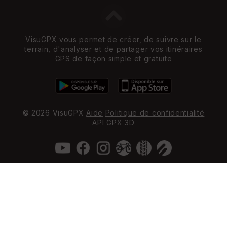
VisuGPX vous permet de créer, de suivre sur le
terrain, d'analyser et de partager vos itinéraires
GPS de façon simple et gratuite
© 2026 VisuGPX
Aide
Politique de confidentialité
API
GPX 3D