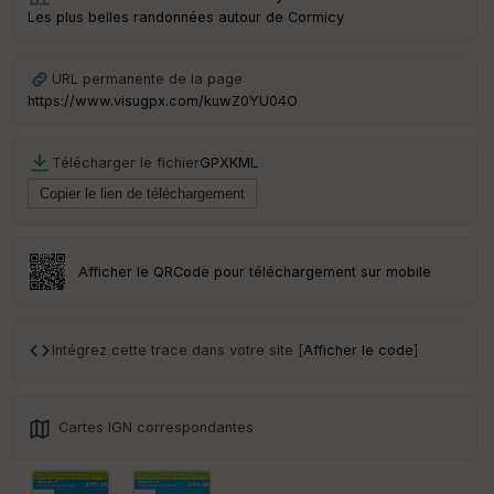
Les plus belles randonnées autour de Cormicy
Ep
URL permanente de la page
ai
https://www.visugpx.com/kuwZ0YU04O
ss
eu
r
Télécharger le fichier
GPX
KML
Tr
an
sp
ar
Afficher le QRCode pour téléchargement sur mobile
en
ce
Intégrez cette trace dans votre site [
Afficher le code
]
Po
int
illé
s
Cartes IGN correspondantes
S