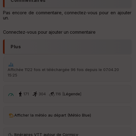
Commentaires
re
IG
N
Pas encore de commentaire, connectez-vous pour en ajouter
un.
Aff
ic
Connectez-vous pour ajouter un commentaire
he
r
d
Plus
é
p
ar
t
Affichée 1122 fois et téléchargée 96 fois depuis le 07.04.20
15:25
ar
ri
v
é
171
304
116 [
Légende
]
e
C
ou
Afficher la météo au départ (Météo Blue)
le
ur
Itinéraires VTT autour de
Cormicy
·