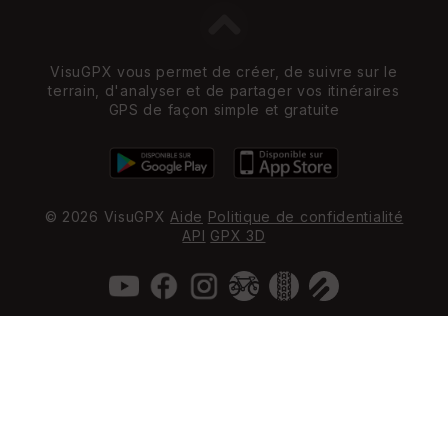
VisuGPX vous permet de créer, de suivre sur le
terrain, d'analyser et de partager vos itinéraires
GPS de façon simple et gratuite
© 2026 VisuGPX
Aide
Politique de confidentialité
API
GPX 3D