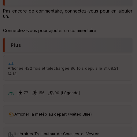
p
ar
t
Pas encore de commentaire, connectez-vous pour en ajouter
un.
ar
ri
Connectez-vous pour ajouter un commentaire
v
é
e
Plus
Fil
tr
e
Affichée 422 fois et téléchargée 86 fois depuis le 31.08.21
P
14:13
OI
77
156
90 [
Légende
]
C
ou
le
ur
Afficher la météo au départ (Météo Blue)
Itinéraires Trail autour de
Causses-et-Veyran
·