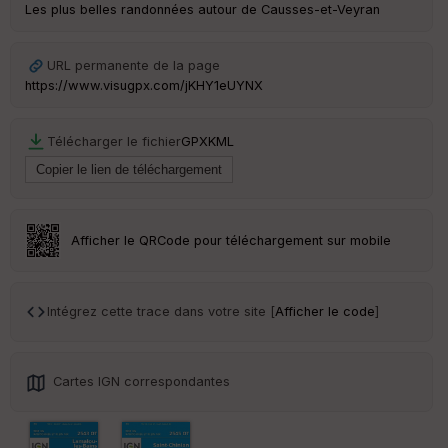
Les plus belles randonnées autour de Causses-et-Veyran
Ep
ai
ss
URL permanente de la page
eu
https://www.visugpx.com/jKHY1eUYNX
r
Télécharger le fichier
GPX
KML
Tr
an
sp
ar
en
ce
Afficher le QRCode pour téléchargement sur mobile
Po
int
Intégrez cette trace dans votre site [
Afficher le code
]
illé
s
Cartes IGN correspondantes
S
e
n
s