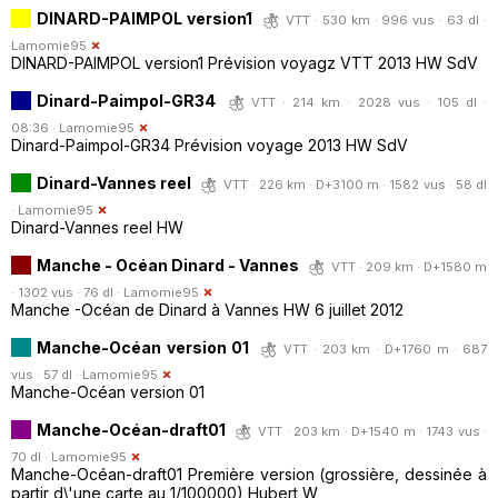
DINARD-PAIMPOL version1
VTT · 530 km · 996 vus · 63 dl ·
Lamomie95
DINARD-PAIMPOL version1 Prévision voyagz VTT 2013 HW SdV
Dinard-Paimpol-GR34
VTT · 214 km · 2028 vus · 105 dl ·
08:36 ·
Lamomie95
Dinard-Paimpol-GR34 Prévision voyage 2013 HW SdV
Dinard-Vannes reel
VTT · 226 km · D+3100 m · 1582 vus · 58 dl
·
Lamomie95
Dinard-Vannes reel HW
Manche - Océan Dinard - Vannes
VTT · 209 km · D+1580 m
· 1302 vus · 76 dl ·
Lamomie95
Manche -Océan de Dinard à Vannes HW 6 juillet 2012
Manche-Océan version 01
VTT · 203 km · D+1760 m · 687
vus · 57 dl ·
Lamomie95
Manche-Océan version 01
Manche-Océan-draft01
VTT · 203 km · D+1540 m · 1743 vus ·
70 dl ·
Lamomie95
Manche-Océan-draft01 Première version (grossière, dessinée à
partir d\'une carte au 1/100000) Hubert W