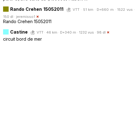
Rando Crehen 15052011
VTT · 51 km · D+660 m · 1522 vus ·
150 dl ·
jeremisso1
Rando Crehen 15052011
Castine
VTT · 46 km · D+340 m · 1232 vus · 98 dl
circuit bord de mer