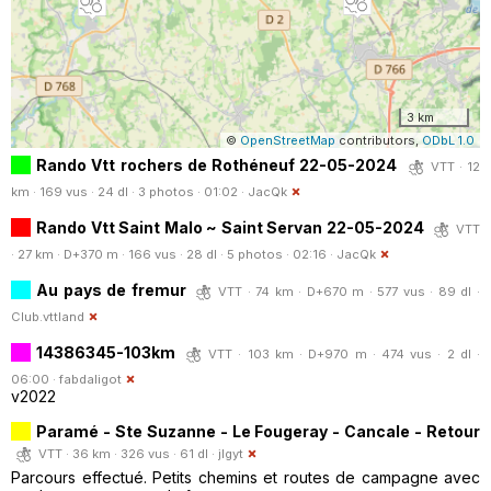
3 km
©
OpenStreetMap
contributors,
ODbL 1.0
Rando Vtt rochers de Rothéneuf 22-05-2024
VTT · 12
km · 169 vus · 24 dl · 3 photos · 01:02 ·
JacQk
Rando Vtt Saint Malo ~ Saint Servan 22-05-2024
VTT
· 27 km · D+370 m · 166 vus · 28 dl · 5 photos · 02:16 ·
JacQk
Au pays de fremur
VTT · 74 km · D+670 m · 577 vus · 89 dl ·
Club.vttland
14386345-103km
VTT · 103 km · D+970 m · 474 vus · 2 dl ·
06:00 ·
fabdaligot
v2022
Paramé - Ste Suzanne - Le Fougeray - Cancale - Retour
VTT · 36 km · 326 vus · 61 dl ·
jlgyt
Parcours effectué. Petits chemins et routes de campagne avec