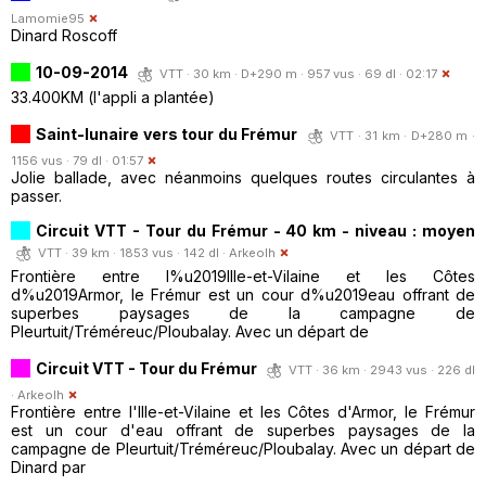
Lamomie95
Dinard Roscoff
10-09-2014
VTT · 30 km · D+290 m · 957 vus · 69 dl · 02:17
33.400KM (l'appli a plantée)
Saint-lunaire vers tour du Frémur
VTT · 31 km · D+280 m ·
1156 vus · 79 dl · 01:57
Jolie ballade, avec néanmoins quelques routes circulantes à
passer.
Circuit VTT - Tour du Frémur - 40 km - niveau : moyen
VTT · 39 km · 1853 vus · 142 dl ·
Arkeolh
Frontière entre l%u2019Ille-et-Vilaine et les Côtes
d%u2019Armor, le Frémur est un cour d%u2019eau offrant de
superbes paysages de la campagne de
Pleurtuit/Tréméreuc/Ploubalay. Avec un départ de
Circuit VTT - Tour du Frémur
VTT · 36 km · 2943 vus · 226 dl
·
Arkeolh
Frontière entre l'Ille-et-Vilaine et les Côtes d'Armor, le Frémur
est un cour d'eau offrant de superbes paysages de la
campagne de Pleurtuit/Tréméreuc/Ploubalay. Avec un départ de
Dinard par