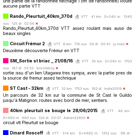
une partie de la randonnée fléchage 1 (fin de randonnée) Route
aucune partie VTT
Rando_Pleurtuit_40km_370d
VTT · 41 km · D+240 m · 1340
vus · 125 dl · 02:06
Rando_Pleurtuit_40km_370d VTT assez roulant mais aussi de
beaux singles
Circuit Frémur 2
VTT · 8 km · 774 vus · 56 dl · 00:41 ·
ju.mwii
Deuxième découverte Frémur en VTT
SM_Sortie st briac _ 21/08/16
VTT · 35 km · D+340 m · 1703
vus · 187 dl · 02:55 ·
bricoleboy
sortie issu d'un lien Utagawa tres sympa, avec la partie pres de
la source de fremur assez technique
ST Cast - 32km
VTT · 32 km · 1753 vus · 182 dl ·
India2009
Un parcours de 32 km sur la commune de St Cast le Guildo
jusqu'à Matignon. routes avec bord de mer, sentiers.
40km pleurtuit se bouge le 28/06/2015
VTT · 46 km ·
D+490 m · 990 vus · 126 dl · 03:07 ·
Adrien22650
circuit vtt Pleurtuit se bouge
Dinard Roscoff
VTT · 514 km · D+4460 m · 1352 vus · 98 dl ·