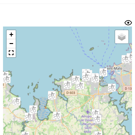
Dénivelé min/max
Auteur
Dossier
et
sous-dossiers
+
Trier par
−
Horodatage
Photos