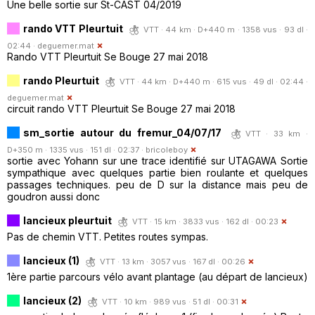
Une belle sortie sur St-CAST 04/2019
rando VTT Pleurtuit
VTT · 44 km · D+440 m · 1358 vus · 93 dl ·
02:44 ·
deguemer.mat
Rando VTT Pleurtuit Se Bouge 27 mai 2018
rando Pleurtuit
VTT · 44 km · D+440 m · 615 vus · 49 dl · 02:44 ·
deguemer.mat
circuit rando VTT Pleurtuit Se Bouge 27 mai 2018
sm_sortie autour du fremur_04/07/17
VTT · 33 km ·
D+350 m · 1335 vus · 151 dl · 02:37 ·
bricoleboy
sortie avec Yohann sur une trace identifié sur UTAGAWA Sortie
sympathique avec quelques partie bien roulante et quelques
passages techniques. peu de D sur la distance mais peu de
goudron aussi donc
lancieux pleurtuit
VTT · 15 km · 3833 vus · 162 dl · 00:23
Pas de chemin VTT. Petites routes sympas.
lancieux (1)
VTT · 13 km · 3057 vus · 167 dl · 00:26
1ère partie parcours vélo avant plantage (au départ de lancieux)
lancieux (2)
VTT · 10 km · 989 vus · 51 dl · 00:31