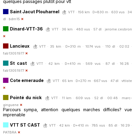
quelques passages plutôt pour vtt
Saint Jacut Plouharnel
VTT · 156 km · D+830 m · 633 vus · 34
dl ·
bdm15
Dinard-VTT-36
VTT · 36 km · 480 vus · 57 dl ·
jerome.cesbron
Lancieux
VTT · 35 km · D+310 m · 1074 vus · 110 dl · 02:02 ·
fab13051977
St cast
VTT · 42 km · D+410 m · 569 vus · 87 dl · 16:28 ·
fab13051977
Cote emeraude
VTT · 65 km · D+270 m · 667 vus · 47 dl ·
vttiste
Pointé du nick
VTT · 11 km · 609 vus · 52 dl · 00:48 ·
marc-
ginguene
Parcours sympa, attention quelques marches difficiles? vue
imprenable
VTT ST CAST
VTT · 42 km · D+410 m · 785 vus · 85 dl · 16:29 ·
PATBRA