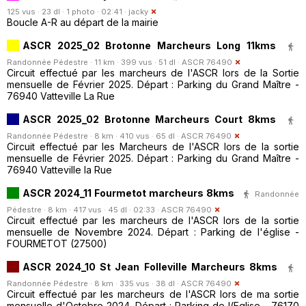
125 vus · 23 dl · 1 photo · 02:41 ·
jacky
Boucle A-R au départ de la mairie
ASCR 2025_02 Brotonne Marcheurs Long 11kms
Randonnée Pédestre · 11 km · 399 vus · 51 dl ·
ASCR 76490
Circuit effectué par les marcheurs de l'ASCR lors de la Sortie
mensuelle de Février 2025. Départ : Parking du Grand Maître -
76940 Vatteville La Rue
ASCR 2025_02 Brotonne Marcheurs Court 8kms
Randonnée Pédestre · 8 km · 410 vus · 65 dl ·
ASCR 76490
Circuit effectué par les Marcheurs de l'ASCR lors de la sortie
mensuelle de Février 2025. Départ : Parking du Grand Maître -
76940 Vatteville la Rue
ASCR 2024_11 Fourmetot marcheurs 8kms
Randonnée
Pédestre · 8 km · 417 vus · 45 dl · 02:33 ·
ASCR 76490
Circuit effectué par les marcheurs de l'ASCR lors de la sortie
mensuelle de Novembre 2024. Départ : Parking de l'église -
FOURMETOT (27500)
ASCR 2024_10 St Jean Folleville Marcheurs 8kms
Randonnée Pédestre · 8 km · 335 vus · 38 dl ·
ASCR 76490
Circuit effectué par les marcheurs de l'ASCR lors de ma sortie
mensuelle d'Octobre 2024. Départ : Parking de l(Eglise - 76170