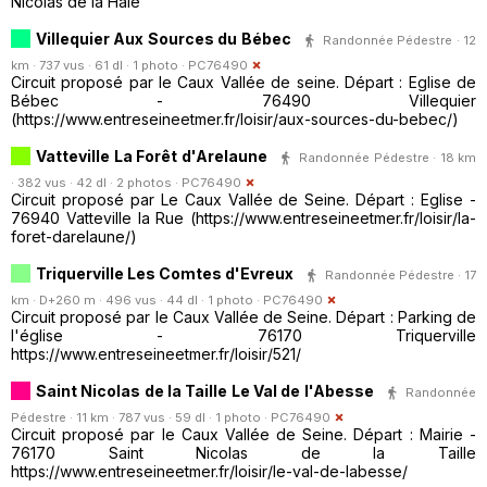
Nicolas de la Haie
Villequier Aux Sources du Bébec
Randonnée Pédestre · 12
km · 737 vus · 61 dl · 1 photo ·
PC76490
Circuit proposé par le Caux Vallée de seine. Départ : Eglise de
Bébec - 76490 Villequier
(https://www.entreseineetmer.fr/loisir/aux-sources-du-bebec/)
Vatteville La Forêt d'Arelaune
Randonnée Pédestre · 18 km
· 382 vus · 42 dl · 2 photos ·
PC76490
Circuit proposé par Le Caux Vallée de Seine. Départ : Eglise -
76940 Vatteville la Rue (https://www.entreseineetmer.fr/loisir/la-
foret-darelaune/)
Triquerville Les Comtes d'Evreux
Randonnée Pédestre · 17
km · D+260 m · 496 vus · 44 dl · 1 photo ·
PC76490
Circuit proposé par le Caux Vallée de Seine. Départ : Parking de
l'église - 76170 Triquerville
https://www.entreseineetmer.fr/loisir/521/
Saint Nicolas de la Taille Le Val de l'Abesse
Randonnée
Pédestre · 11 km · 787 vus · 59 dl · 1 photo ·
PC76490
Circuit proposé par le Caux Vallée de Seine. Départ : Mairie -
76170 Saint Nicolas de la Taille
https://www.entreseineetmer.fr/loisir/le-val-de-labesse/