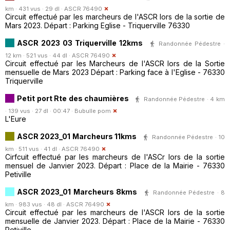
km · 431 vus · 29 dl ·
ASCR 76490
Circuit effectué par les marcheurs de l'ASCR lors de la sortie de
Mars 2023. Départ : Parking Eglise - Triquerville 76330
ASCR 2023 03 Triquerville 12kms
Randonnée Pédestre ·
12 km · 521 vus · 44 dl ·
ASCR 76490
Circuit effectué par les Marcheurs de l'ASCR lors de la Sortie
mensuelle de Mars 2023 Départ : Parking face à l'Eglise - 76330
Triquerville
Petit port Rte des chaumières
Randonnée Pédestre · 4 km
· 139 vus · 27 dl · 00:47 ·
Bubulle pom
L'Eure
ASCR 2023_01 Marcheurs 11kms
Randonnée Pédestre · 10
km · 511 vus · 41 dl ·
ASCR 76490
Cirfcuit effectué par les marcheurs de l'ASCr lors de la sortie
mensuel de Janvier 2023. Départ : Place de la Mairie - 76330
Petiville
ASCR 2023_01 Marcheurs 8kms
Randonnée Pédestre · 8
km · 983 vus · 48 dl ·
ASCR 76490
Circuit effectué par les marcheurs de l'ASCR lors de la sortie
mensuelle de Janvier 2023. Départ : Place de la Mairie - 76330
Petiville