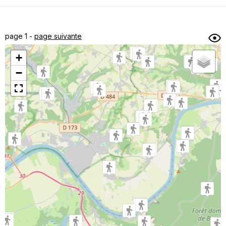
Dénivelé min/max
Auteur
Dossier
et
page 1 -
page suivante
sous-dossiers
+
Trier par
−
Horodatage
Photos