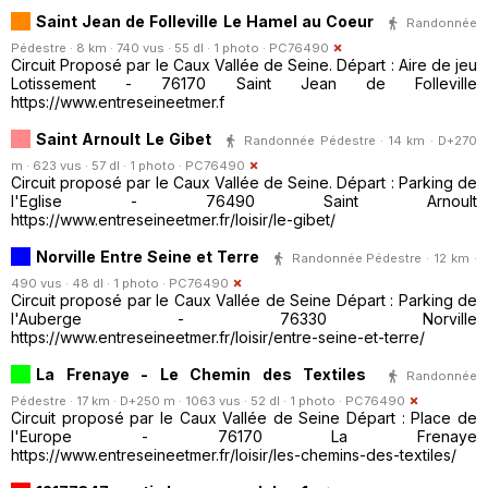
Saint Jean de Folleville Le Hamel au Coeur
Randonnée
Pédestre · 8 km · 740 vus · 55 dl · 1 photo ·
PC76490
Circuit Proposé par le Caux Vallée de Seine. Départ : Aire de jeu
Lotissement - 76170 Saint Jean de Folleville
https://www.entreseineetmer.f
Saint Arnoult Le Gibet
Randonnée Pédestre · 14 km · D+270
m · 623 vus · 57 dl · 1 photo ·
PC76490
Circuit proposé par le Caux Vallée de Seine. Départ : Parking de
l'Eglise - 76490 Saint Arnoult
https://www.entreseineetmer.fr/loisir/le-gibet/
Norville Entre Seine et Terre
Randonnée Pédestre · 12 km ·
490 vus · 48 dl · 1 photo ·
PC76490
Circuit proposé par le Caux Vallée de Seine Départ : Parking de
l'Auberge - 76330 Norville
https://www.entreseineetmer.fr/loisir/entre-seine-et-terre/
La Frenaye - Le Chemin des Textiles
Randonnée
Pédestre · 17 km · D+250 m · 1063 vus · 52 dl · 1 photo ·
PC76490
Circuit proposé par le Caux Vallée de Seine Départ : Place de
l'Europe - 76170 La Frenaye
https://www.entreseineetmer.fr/loisir/les-chemins-des-textiles/