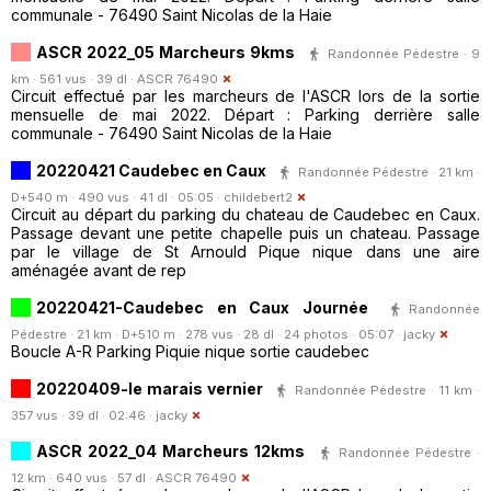
communale - 76490 Saint Nicolas de la Haie
ASCR 2022_05 Marcheurs 9kms
Randonnée Pédestre · 9
km · 561 vus · 39 dl ·
ASCR 76490
Circuit effectué par les marcheurs de l'ASCR lors de la sortie
mensuelle de mai 2022. Départ : Parking derrière salle
communale - 76490 Saint Nicolas de la Haie
20220421 Caudebec en Caux
Randonnée Pédestre · 21 km ·
D+540 m · 490 vus · 41 dl · 05:05 ·
childebert2
Circuit au départ du parking du chateau de Caudebec en Caux.
Passage devant une petite chapelle puis un chateau. Passage
par le village de St Arnould Pique nique dans une aire
aménagée avant de rep
20220421-Caudebec en Caux Journée
Randonnée
Pédestre · 21 km · D+510 m · 278 vus · 28 dl · 24 photos · 05:07 ·
jacky
Boucle A-R Parking Piquie nique sortie caudebec
20220409-le marais vernier
Randonnée Pédestre · 11 km ·
357 vus · 39 dl · 02:46 ·
jacky
ASCR 2022_04 Marcheurs 12kms
Randonnée Pédestre ·
12 km · 640 vus · 57 dl ·
ASCR 76490