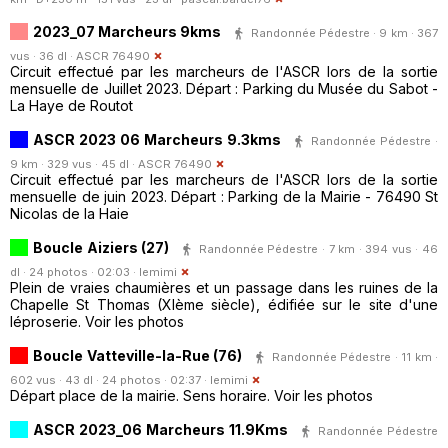
2023_07 Marcheurs 9kms
Randonnée Pédestre · 9 km · 367
vus · 36 dl ·
ASCR 76490
Circuit effectué par les marcheurs de l'ASCR lors de la sortie
mensuelle de Juillet 2023. Départ : Parking du Musée du Sabot -
La Haye de Routot
ASCR 2023 06 Marcheurs 9.3kms
Randonnée Pédestre ·
9 km · 329 vus · 45 dl ·
ASCR 76490
Circuit effectué par les marcheurs de l'ASCR lors de la sortie
mensuelle de juin 2023. Départ : Parking de la Mairie - 76490 St
Nicolas de la Haie
Boucle Aiziers (27)
Randonnée Pédestre · 7 km · 394 vus · 46
dl · 24 photos · 02:03 ·
lemimi
Plein de vraies chaumières et un passage dans les ruines de la
Chapelle St Thomas (XIème siècle), édifiée sur le site d'une
léproserie. Voir les photos
Boucle Vatteville-la-Rue (76)
Randonnée Pédestre · 11 km ·
602 vus · 43 dl · 24 photos · 02:37 ·
lemimi
Départ place de la mairie. Sens horaire. Voir les photos
ASCR 2023_06 Marcheurs 11.9Kms
Randonnée Pédestre