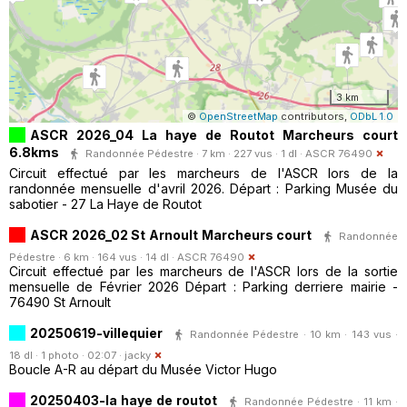
3 km
©
OpenStreetMap
contributors,
ODbL 1.0
ASCR 2026_04 La haye de Routot Marcheurs court
6.8kms
Randonnée Pédestre · 7 km · 227 vus · 1 dl ·
ASCR 76490
Circuit effectué par les marcheurs de l'ASCR lors de la
randonnée mensuelle d'avril 2026. Départ : Parking Musée du
sabotier - 27 La Haye de Routot
ASCR 2026_02 St Arnoult Marcheurs court
Randonnée
Pédestre · 6 km · 164 vus · 14 dl ·
ASCR 76490
Circuit effectué par les marcheurs de l'ASCR lors de la sortie
mensuelle de Février 2026 Départ : Parking derriere mairie -
76490 St Arnoult
20250619-villequier
Randonnée Pédestre · 10 km · 143 vus ·
18 dl · 1 photo · 02:07 ·
jacky
Boucle A-R au départ du Musée Victor Hugo
20250403-la haye de routot
Randonnée Pédestre · 11 km ·