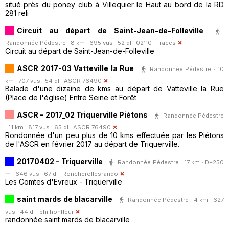
situé près du poney club à Villequier le Haut au bord de la RD
281 reli
Circuit au départ de Saint-Jean-de-Folleville
Randonnée Pédestre · 8 km · 695 vus · 52 dl · 02:10 ·
Traces
Circuit au départ de Saint-Jean-de-Folleville
ASCR 2017-03 Vatteville la Rue
Randonnée Pédestre · 10
km · 707 vus · 54 dl ·
ASCR 76490
Balade d'une dizaine de kms au départ de Vatteville la Rue
(Place de l'église) Entre Seine et Forêt
ASCR - 2017_02 Triquerville Piétons
Randonnée Pédestre
· 11 km · 817 vus · 65 dl ·
ASCR 76490
Rondonnée d'un peu plus de 10 kms effectuée par les Piétons
de l'ASCR en février 2017 au départ de Triquerville.
20170402 - Triquerville
Randonnée Pédestre · 17 km · D+250
m · 646 vus · 67 dl ·
Roncherollesrando
Les Comtes d'Evreux - Triquerville
saint mards de blacarville
Randonnée Pédestre · 4 km · 627
vus · 44 dl ·
philhonfleur
randonnée saint mards de blacarville