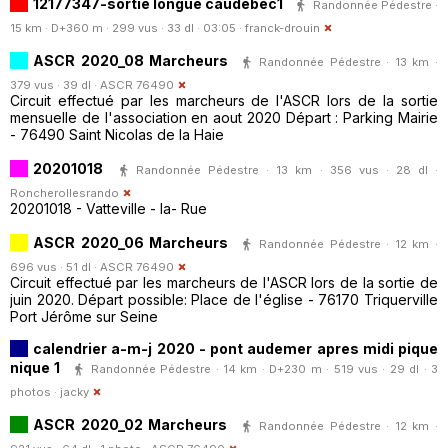
12177347-sortie longue caudebec1
Randonnée Pédestre ·
15 km · D+360 m · 299 vus · 33 dl · 03:05 ·
franck-drouin
ASCR 2020_08 Marcheurs
Randonnée Pédestre · 13 km ·
379 vus · 39 dl ·
ASCR 76490
Circuit effectué par les marcheurs de l'ASCR lors de la sortie
mensuelle de l'association en aout 2020 Départ : Parking Mairie
- 76490 Saint Nicolas de la Haie
20201018
Randonnée Pédestre · 13 km · 356 vus · 28 dl ·
Roncherollesrando
20201018 - Vatteville - la- Rue
ASCR 2020_06 Marcheurs
Randonnée Pédestre · 12 km ·
696 vus · 51 dl ·
ASCR 76490
Circuit effectué par les marcheurs de l'ASCR lors de la sortie de
juin 2020. Départ possible: Place de l'église - 76170 Triquerville
Port Jérôme sur Seine
calendrier a-m-j 2020 - pont audemer apres midi pique
nique 1
Randonnée Pédestre · 14 km · D+230 m · 519 vus · 29 dl · 3
photos ·
jacky
ASCR 2020_02 Marcheurs
Randonnée Pédestre · 12 km ·