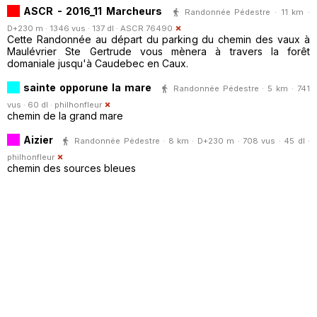
ASCR - 2016_11 Marcheurs
Randonnée Pédestre · 11 km ·
D+230 m · 1346 vus · 137 dl ·
ASCR 76490
Cette Randonnée au départ du parking du chemin des vaux à
Maulévrier Ste Gertrude vous mènera à travers la forêt
domaniale jusqu'à Caudebec en Caux.
sainte opporune la mare
Randonnée Pédestre · 5 km · 741
vus · 60 dl ·
philhonfleur
chemin de la grand mare
Aizier
Randonnée Pédestre · 8 km · D+230 m · 708 vus · 45 dl ·
philhonfleur
chemin des sources bleues