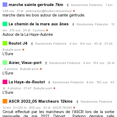
marche sainte gertrude 7km
Randonnée Pédestre · 7 km ·
536 vus · 21 dl ·
webmaster@bolbecvttaventure
marche dans les bois autour de sainte gertrude.
Le chemin de la mare aux ânes
Randonnée Pédestre · 13
km · 275 vus · 24 dl ·
Cyclone
Autour de la La Haye-Aubrée
Routot J4
Randonnée Pédestre · 6 km · 154 vus · 45 dl · 01:26 ·
Bubulle pom
L'Eure
Aizier, Vieux-port
Randonnée Pédestre · 9 km · 154 vus · 26 dl
· 6 photos ·
Bubulle pom
L'Eure
La Haye-de-Routot
Randonnée Pédestre · 8 km · 155 vus · 44
dl · 6 photos · 01:47 ·
Bubulle pom
L'Eure
ASCR 2022_05 Marcheurs 12kms
Randonnée Pédestre ·
12 km · D+220 m · 655 vus · 43 dl ·
ASCR 76490
Circuit effectué par les marcheurs de l'ASCR lors de la sortie
mensuelle de mai 2022. Départ : Parking derrière salle