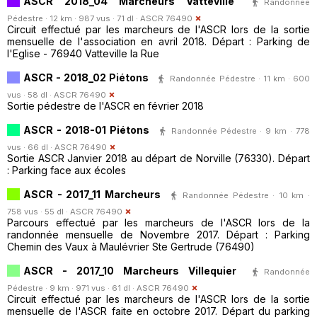
ASCR 2018_04 Marcheurs Vatteville
Randonnée
Pédestre · 12 km · 987 vus · 71 dl ·
ASCR 76490
Circuit effectué par les marcheurs de l'ASCR lors de la sortie
mensuelle de l'association en avril 2018. Départ : Parking de
l'Eglise - 76940 Vatteville la Rue
ASCR - 2018_02 Piétons
Randonnée Pédestre · 11 km · 600
vus · 58 dl ·
ASCR 76490
Sortie pédestre de l'ASCR en février 2018
ASCR - 2018-01 Piétons
Randonnée Pédestre · 9 km · 778
vus · 66 dl ·
ASCR 76490
Sortie ASCR Janvier 2018 au départ de Norville (76330). Départ
: Parking face aux écoles
ASCR - 2017_11 Marcheurs
Randonnée Pédestre · 10 km ·
758 vus · 55 dl ·
ASCR 76490
Parcours effectué par les marcheurs de l'ASCR lors de la
randonnée mensuelle de Novembre 2017. Départ : Parking
Chemin des Vaux à Maulévrier Ste Gertrude (76490)
ASCR - 2017_10 Marcheurs Villequier
Randonnée
Pédestre · 9 km · 971 vus · 61 dl ·
ASCR 76490
Circuit effectué par les marcheurs de l'ASCR lors de la sortie
mensuelle de l'ASCR faite en octobre 2017. Départ du parking