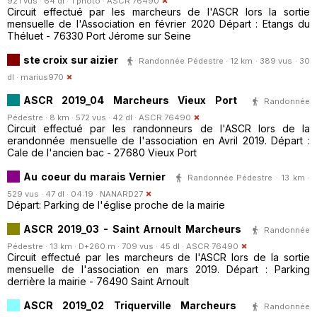
921 vus · 64 dl · 1 photo ·
ASCR 76490
Circuit effectué par les marcheurs de l'ASCR lors la sortie
mensuelle de l'Association en février 2020 Départ : Etangs du
Théluet - 76330 Port Jérome sur Seine
ste croix sur aizier
Randonnée Pédestre · 12 km · 389 vus · 30
dl ·
marius970
ASCR 2019_04 Marcheurs Vieux Port
Randonnée
Pédestre · 8 km · 572 vus · 42 dl ·
ASCR 76490
Circuit effectué par les randonneurs de l'ASCR lors de la
erandonnée mensuelle de l'association en Avril 2019. Départ :
Cale de l'ancien bac - 27680 Vieux Port
Au coeur du marais Vernier
Randonnée Pédestre · 13 km ·
529 vus · 47 dl · 04:19 ·
NANARD27
Départ: Parking de l'église proche de la mairie
ASCR 2019_03 - Saint Arnoult Marcheurs
Randonnée
Pédestre · 13 km · D+260 m · 709 vus · 45 dl ·
ASCR 76490
Circuit effectué par les marcheurs de l'ASCR lors de la sortie
mensuelle de l'association en mars 2019. Départ : Parking
derrière la mairie - 76490 Saint Arnoult
ASCR 2019_02 Triquerville Marcheurs
Randonnée