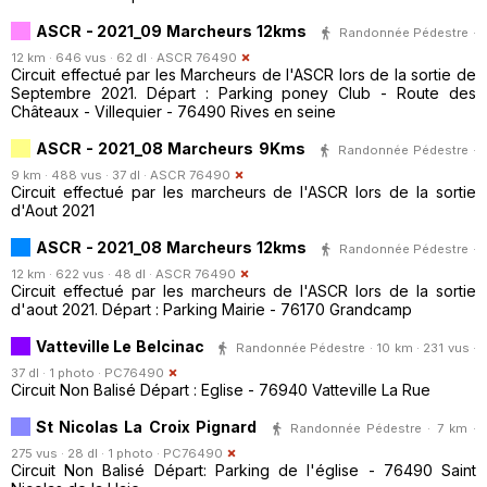
ASCR - 2021_09 Marcheurs 12kms
Randonnée Pédestre ·
12 km · 646 vus · 62 dl ·
ASCR 76490
Circuit effectué par les Marcheurs de l'ASCR lors de la sortie de
Septembre 2021. Départ : Parking poney Club - Route des
Châteaux - Villequier - 76490 Rives en seine
ASCR - 2021_08 Marcheurs 9Kms
Randonnée Pédestre ·
9 km · 488 vus · 37 dl ·
ASCR 76490
Circuit effectué par les marcheurs de l'ASCR lors de la sortie
d'Aout 2021
ASCR - 2021_08 Marcheurs 12kms
Randonnée Pédestre ·
12 km · 622 vus · 48 dl ·
ASCR 76490
Circuit effectué par les marcheurs de l'ASCR lors de la sortie
d'aout 2021. Départ : Parking Mairie - 76170 Grandcamp
Vatteville Le Belcinac
Randonnée Pédestre · 10 km · 231 vus ·
37 dl · 1 photo ·
PC76490
Circuit Non Balisé Départ : Eglise - 76940 Vatteville La Rue
St Nicolas La Croix Pignard
Randonnée Pédestre · 7 km ·
275 vus · 28 dl · 1 photo ·
PC76490
Circuit Non Balisé Départ: Parking de l'église - 76490 Saint