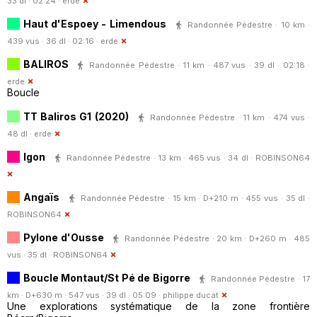
33 dl · 02:24 ·
erde
Haut d'Espoey - Limendous
Randonnée Pédestre · 10 km ·
439 vus · 36 dl · 02:16 ·
erde
BALIROS
Randonnée Pédestre · 11 km · 487 vus · 39 dl · 02:18 ·
erde
Boucle
TT Baliros G1 (2020)
Randonnée Pédestre · 11 km · 474 vus ·
48 dl ·
erde
Igon
Randonnée Pédestre · 13 km · 465 vus · 34 dl ·
ROBINSON64
Angaïs
Randonnée Pédestre · 15 km · D+210 m · 455 vus · 35 dl ·
ROBINSON64
Pylone d'Ousse
Randonnée Pédestre · 20 km · D+260 m · 485
vus · 35 dl ·
ROBINSON64
Boucle Montaut/St Pé de Bigorre
Randonnée Pédestre · 17
km · D+630 m · 547 vus · 39 dl · 05:09 ·
philippe.ducat
Une explorations systématique de la zone frontière