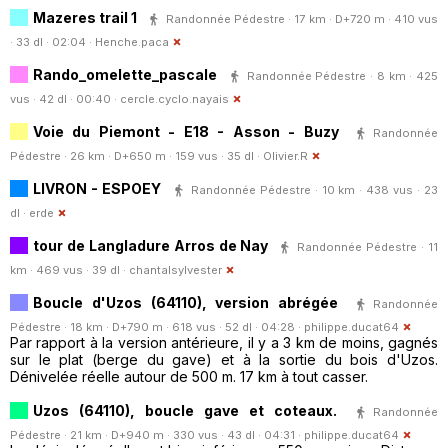
Mazeres trail 1
Randonnée Pédestre · 17 km · D+720 m · 410 vus
· 33 dl · 02:04 ·
Henche.paca
Rando_omelette_pascale
Randonnée Pédestre · 8 km · 425
vus · 42 dl · 00:40 ·
cercle.cyclo.nayais
Voie du Piemont - E18 - Asson - Buzy
Randonnée
Pédestre · 26 km · D+650 m · 159 vus · 35 dl ·
Olivier.R
LIVRON - ESPOEY
Randonnée Pédestre · 10 km · 438 vus · 23
dl ·
erde
tour de Langladure Arros de Nay
Randonnée Pédestre · 11
km · 469 vus · 39 dl ·
chantalsylvester
Boucle d'Uzos (64110), version abrégée
Randonnée
Pédestre · 18 km · D+790 m · 618 vus · 52 dl · 04:28 ·
philippe.ducat64
Par rapport à la version antérieure, il y a 3 km de moins, gagnés
sur le plat (berge du gave) et à la sortie du bois d'Uzos.
Dénivelée réelle autour de 500 m. 17 km à tout casser.
Uzos (64110), boucle gave et coteaux.
Randonnée
Pédestre · 21 km · D+940 m · 330 vus · 43 dl · 04:31 ·
philippe.ducat64