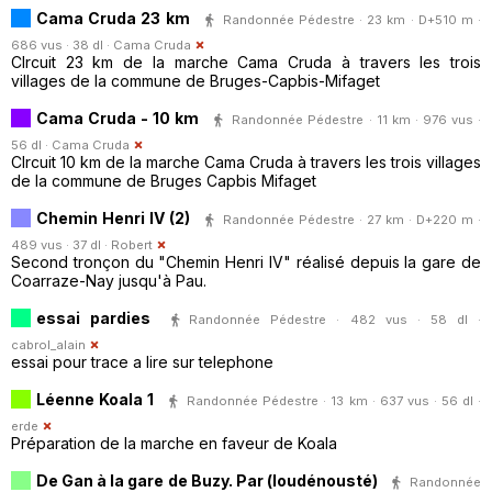
Cama Cruda 23 km
Randonnée Pédestre · 23 km · D+510 m ·
686 vus · 38 dl ·
Cama Cruda
CIrcuit 23 km de la marche Cama Cruda à travers les trois
villages de la commune de Bruges-Capbis-Mifaget
Cama Cruda - 10 km
Randonnée Pédestre · 11 km · 976 vus ·
56 dl ·
Cama Cruda
CIrcuit 10 km de la marche Cama Cruda à travers les trois villages
de la commune de Bruges Capbis Mifaget
Chemin Henri IV (2)
Randonnée Pédestre · 27 km · D+220 m ·
489 vus · 37 dl ·
Robert
Second tronçon du "Chemin Henri IV" réalisé depuis la gare de
Coarraze-Nay jusqu'à Pau.
essai pardies
Randonnée Pédestre · 482 vus · 58 dl ·
cabrol_alain
essai pour trace a lire sur telephone
Léenne Koala 1
Randonnée Pédestre · 13 km · 637 vus · 56 dl ·
erde
Préparation de la marche en faveur de Koala
De Gan à la gare de Buzy. Par (loudénousté)
Randonnée