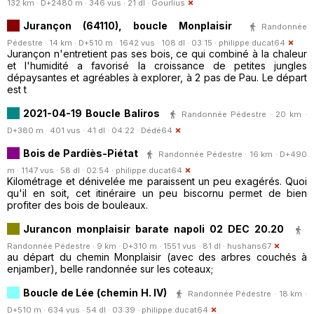
132 km · D+2480 m · 346 vus · 21 dl ·
Gourlius
Jurançon (64110), boucle Monplaisir
Randonnée
Pédestre · 14 km · D+510 m · 1642 vus · 108 dl · 03:15 ·
philippe.ducat64
Jurançon n'entretient pas ses bois, ce qui combiné à la chaleur
et l'humidité a favorisé la croissance de petites jungles
dépaysantes et agréables à explorer, à 2 pas de Pau. Le départ
est t
2021-04-19 Boucle Baliros
Randonnée Pédestre · 20 km ·
D+380 m · 401 vus · 41 dl · 04:22 ·
Dédé64
Bois de Pardiès-Piétat
Randonnée Pédestre · 16 km · D+490
m · 1147 vus · 58 dl · 02:54 ·
philippe.ducat64
Kilométrage et dénivelée me paraissent un peu exagérés. Quoi
qu'il en soit, cet itinéraire un peu biscornu permet de bien
profiter des bois de bouleaux.
Jurancon monplaisir barate napoli 02 DEC 20.20
Randonnée Pédestre · 9 km · D+310 m · 1551 vus · 81 dl ·
hushans67
au départ du chemin Monplaisir (avec des arbres couchés à
enjamber), belle randonnée sur les coteaux;
Boucle de Lée (chemin H. IV)
Randonnée Pédestre · 18 km ·
D+510 m · 634 vus · 54 dl · 03:39 ·
philippe.ducat64