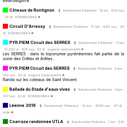
Béarn/Bigorre.
Côteaux de Rontignon
Randonnée Pédestre · 15 km · 630 vus
· 26 dl ·
ROBINSON64
Circuit D'Arressy
Randonnée Pédestre · 17 km · 640 vus · 26
dl ·
ROBINSON64
PYR.PIEM Circuit des SERRES
Randonnée Pédestre · 17 km
· D+280 m · 825 vus · 52 dl ·
eugene.cazenave64
Les SERRES : dans la toponymie pyrénéennes fait partie de la
zone des Crêtes et Arêtes .
PYR.PIEM Circuit des SERRES
Randonnée Pédestre · 9 km ·
555 vus · 42 dl ·
eugene.cazenave64
Rando sur les coteaux de Saint Vincent
Ballade du Stade d'eaux vives
Randonnée Pédestre · 4 km ·
337 vus · 32 dl ·
ROBINSON64
Léenne 2019
Randonnée Pédestre · 12 km · 1009 vus · 97 dl ·
erde
Coarraze randonnée UTLA
Randonnée Pédestre · 7 km · 535