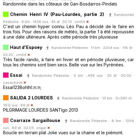
Randonnée dans les côteaus de Gan-Bosdarros-Pindats
Chemin Henri IV (Pau-Lourdes, partie 2)
Randonnée
Pédestre · 9 km · 1438 vus · 45 dl · 02:10 ·
cm64
C'est un chemin hyper connu. Léo Pau a décidé de le faire en
trois fois. Pour des raisons de météo, la partie 1 à été repoussée
à une date ultérieure. Après cette période très pluvieuse
Haut d'Espoey
Randonnée Pédestre · 11 km · 2204 vus · 118 dl ·
02:20 ·
cm64
Très facile rando, à faire en hiver et en période pluvieuse, car
tous les chemins sont bien secs. Belle vue sur les Pyrénées.
Essai
Randonnée Pédestre · 0 km · 498 vus · 30 dl · 00:05 ·
casachock
Essai1238ohlhl::n::n;
SALIDA 2 LOURDES
Randonnée Pédestre · 13 km · D+290 m ·
1812 vus · 89 dl
PILGRIMAGE LOURDES SANTIgo 2013
Coarraze Sargaillouse
Randonnée Pédestre · 8 km · 1294
vus · 89 dl · 02:03 ·
crigar
Boucle en terrain plat Jolie vues sur la chaine et le piémont.