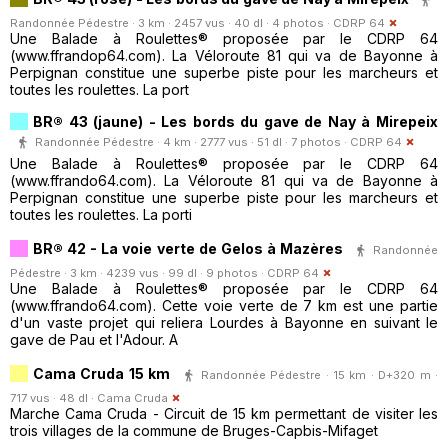
Randonnée Pédestre · 3 km · 2457 vus · 40 dl · 4 photos ·
CDRP 64
Une Balade à Roulettes® proposée par le CDRP 64
(www.ffrandop64.com). La Véloroute 81 qui va de Bayonne à
Perpignan constitue une superbe piste pour les marcheurs et
toutes les roulettes. La port
BR® 43 (jaune) - Les bords du gave de Nay à Mirepeix
Randonnée Pédestre · 4 km · 2777 vus · 51 dl · 7 photos ·
CDRP 64
Une Balade à Roulettes® proposée par le CDRP 64
(www.ffrando64.com). La Véloroute 81 qui va de Bayonne à
Perpignan constitue une superbe piste pour les marcheurs et
toutes les roulettes. La porti
BR® 42 - La voie verte de Gelos à Mazères
Randonnée
Pédestre · 3 km · 4239 vus · 99 dl · 9 photos ·
CDRP 64
Une Balade à Roulettes® proposée par le CDRP 64
(www.ffrando64.com). Cette voie verte de 7 km est une partie
d'un vaste projet qui reliera Lourdes à Bayonne en suivant le
gave de Pau et l'Adour. A
Cama Cruda 15 km
Randonnée Pédestre · 15 km · D+320 m ·
717 vus · 48 dl ·
Cama Cruda
Marche Cama Cruda - Circuit de 15 km permettant de visiter les
trois villages de la commune de Bruges-Capbis-Mifaget