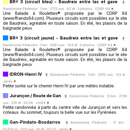
BR® 3 (circuit bleu) - Baudreix entre lac et gave
Randonnée Pédestre · 1 km · 2773 vus · 82 dl · 3 photos ·
CDRP 64
Une Balade à Roulettes® proposée par le CDRP 64
(www.ffrando64.com). Plusieurs circuits sont possibles sur le site
de Baudreix, agréable en toute saison. En été, les plaisirs de la
baignade peuv
BR® 3 (circuit jaune) - Baudreix entre lac et gave
Randonnée Pédestre · 1 km · 3081 vus · 104 dl · 3 photos ·
CDRP 64
Une Balade à Roulettes® proposée par le CDRP 64
(www.ffrando64.com). Plusieurs circuits sont possibles sur le site
de Baudreix, agréable en toute saison. En été, les plaisirs de la
baignade peuv
IDRON-Henri IV
Randonnée Pédestre · 1 km · 3912 vus · 312 dl ·
Jacky
Petite sortie sur le chemin Henri IV par une météo instable.
Jurançon / Route de Gan
Randonnée Pédestre · 12 km · 2738
vus · 216 dl · 02:58 ·
cm64
Petite randonnée à partir du centre ville de Jurançon et vers les
coteaux. Au sommet, toujours la belle vue sur les Pyrénées.
Gan-Pindats-Bosdarros
Randonnée Pédestre · 17 km ·
D+330 m · 1313 vus · 61 dl · 00:27 ·
Jacky