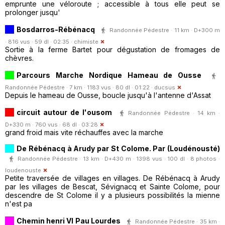
emprunte une véloroute ; accessible à tous elle peut se
prolonger jusqu'
Bosdarros-Rébénacq
Randonnée Pédestre · 11 km · D+300 m
· 816 vus · 59 dl · 02:35 ·
chimiste
Sortie à la ferme Bartet pour dégustation de fromages de
chèvres.
Parcours Marche Nordique Hameau de Ousse
Randonnée Pédestre · 7 km · 1183 vus · 80 dl · 01:22 ·
ducsus
Depuis le hameau de Ousse, boucle jusqu'à l'antenne d'Assat
circuit autour de l'ousom
Randonnée Pédestre · 14 km ·
D+330 m · 760 vus · 68 dl · 03:28
grand froid mais vite réchauffes avec la marche
De Rébénacq à Arudy par St Colome. Par (Loudénousté)
Randonnée Pédestre · 13 km · D+430 m · 1398 vus · 100 dl · 8 photos ·
loudenouste
Petite traversée de villages en villages. De Rébénacq à Arudy
par les villages de Bescat, Sévignacq et Sainte Colome, pour
descendre de St Colome il y a plusieurs possibilités la mienne
n'est pa
Chemin henri VI Pau Lourdes
Randonnée Pédestre · 35 km ·