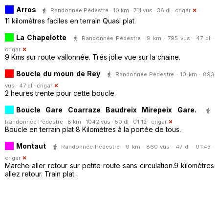
Arros
Randonnée Pédestre · 10 km · 711 vus · 36 dl ·
crigar
11 kilomètres faciles en terrain Quasi plat.
La Chapelotte
Randonnée Pédestre · 9 km · 795 vus · 47 dl ·
crigar
9 Kms sur route vallonnée. Trés jolie vue sur la chaine.
Boucle du moun de Rey
Randonnée Pédestre · 10 km · 893
vus · 47 dl ·
crigar
2 heures trente pour cette boucle.
Boucle Gare Coarraze Baudreix Mirepeix Gare.
Randonnée Pédestre · 8 km · 1042 vus · 50 dl · 01:12 ·
crigar
Boucle en terrain plat 8 Kilomètres à la portée de tous.
Montaut
Randonnée Pédestre · 9 km · 860 vus · 47 dl · 01:43 ·
crigar
Marche aller retour sur petite route sans circulation.9 kilomètres
allez retour. Train plat.