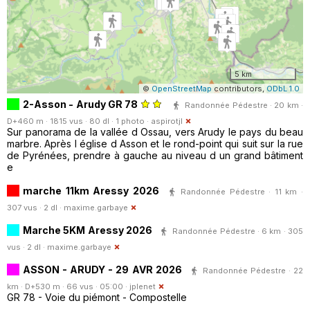
5 km
©
OpenStreetMap
contributors,
ODbL 1.0
2-Asson - Arudy GR 78
Randonnée Pédestre · 20 km ·
D+460 m · 1815 vus · 80 dl · 1 photo ·
aspirotjl
Sur panorama de la vallée d Ossau, vers Arudy le pays du beau
marbre. Après l église d Asson et le rond-point qui suit sur la rue
de Pyrénées, prendre à gauche au niveau d un grand bâtiment
e
marche 11km Aressy 2026
Randonnée Pédestre · 11 km ·
307 vus · 2 dl ·
maxime.garbaye
Marche 5KM Aressy 2026
Randonnée Pédestre · 6 km · 305
vus · 2 dl ·
maxime.garbaye
ASSON - ARUDY - 29 AVR 2026
Randonnée Pédestre · 22
km · D+530 m · 66 vus · 05:00 ·
jplenet
GR 78 - Voie du piémont - Compostelle