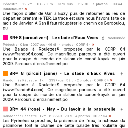
Pédestre · 15 km · D+520 m · 1379 vus · 118 dl · 7 photos · 03:44 ·
loudenouste
Une façon d'aller de Gan à Buzy, puis de retourner au lieu de
départ en prenant le TER. La trace est sure nous l'avons faite ce
mois de Janvier. A Gan il faut récupérer le chemin de Berdoulou,
pu
BR® 8 (circuit vert) - Le stade d'Eaux-Vives
Randonnée
Pédestre · 0 km · 2037 vus · 46 dl · 4 photos ·
CDRP 64
Une Balade à Roulettes® proposée par le CDRP 64
(www.ffrando64.com). Ce magnifique parcours a été ouvert
pour la coupe du monde de slalom de canoë-kayak en juin
2009. Parcours d'entraînement po
BR® 8 (circuit jaune) - Le stade d'Eaux Vives
Randonnée Pédestre · 1 km · 2397 vus · 82 dl · 2 photos ·
CDRP 64
Une Balade à Roulettes® proposée par le CDRP 64
(www.ffrando64.com). Ce magnifique parcours a été ouvert
pour la coupe du monde de slalom de canoë-kayak en juin
2009. Parcours d'entraînement po
BR® 44 (rose) - Nay - Du lavoir à la passerelle
Randonnée Pédestre · 1 km · 865 vus · 70 dl · 4 photos ·
CDRP 64
Les Pyrénées si proches, la présence de l'eau, la richesse du
patrimoine font le charme de cette balade très roulante qui