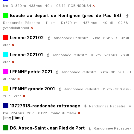
km · D+320 m · 433 vus · 40 dl · 03:14 ·
ROBINSON64
Boucle au départ de Rontignon (près de Pau 64)
Randonnée Pédestre · 11 km · D+370 m · 437 vus · 40 dl · 02:58 ·
yvesdelafforest
Leenne 2021 02
Randonnée Pédestre · 8 km · 888 vus · 32 dl ·
erde
Leenne 2021 01
Randonnée Pédestre · 10 km · 579 vus · 26 dl ·
erde
LEENNE petite 2021
Randonnée Pédestre · 8 km · 385 vus · 31
dl ·
erde
LEENNE grande 2001
Randonnée Pédestre · 11 km · 386 vus ·
26 dl ·
erde
13727918-randonnée rattrapage
Randonnée Pédestre · 4
km · 224 vus · 26 dl · 01:22 ·
imanol.iturria64
[img][/img]
D6. Asson-Saint Jean Pied de Port
Randonnée Pédestre ·