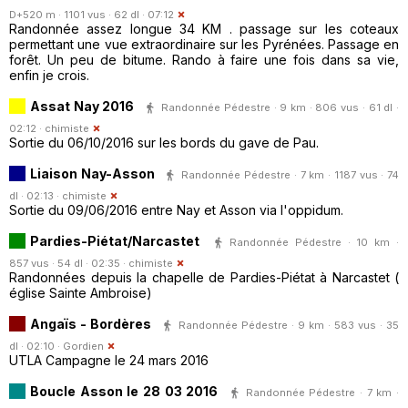
D+520 m · 1101 vus · 62 dl · 07:12
Randonnée assez longue 34 KM . passage sur les coteaux
permettant une vue extraordinaire sur les Pyrénées. Passage en
forêt. Un peu de bitume. Rando à faire une fois dans sa vie,
enfin je crois.
Assat Nay 2016
Randonnée Pédestre · 9 km · 806 vus · 61 dl ·
02:12 ·
chimiste
Sortie du 06/10/2016 sur les bords du gave de Pau.
Liaison Nay-Asson
Randonnée Pédestre · 7 km · 1187 vus · 74
dl · 02:13 ·
chimiste
Sortie du 09/06/2016 entre Nay et Asson via l'oppidum.
Pardies-Piétat/Narcastet
Randonnée Pédestre · 10 km ·
857 vus · 54 dl · 02:35 ·
chimiste
Randonnées depuis la chapelle de Pardies-Piétat à Narcastet (
église Sainte Ambroise)
Angaïs - Bordères
Randonnée Pédestre · 9 km · 583 vus · 35
dl · 02:10 ·
Gordien
UTLA Campagne le 24 mars 2016
Boucle Asson le 28 03 2016
Randonnée Pédestre · 7 km ·