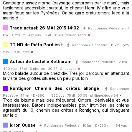
Campagne assez morne (paysage compromis par le maïs), mais
facilement accessible ; surtout, le chemin Henri IV offre une vue
magnifique sur les Pyrénées. On se gare gratuitement face à la
mairie d
Tracé actuel: 26 MAI 2015 14:02
Randonnée Pédestre · 7
km · D+220 m · 412 vus · 31 dl · 01:49 ·
florian.sartre
TT ND de Piéta Pardiès t
Randonnée Pédestre · 11 km · 525
vus · 39 dl ·
erde
Autour de Lestelle Betharam
Randonnée Pédestre · 2 km ·
490 vus · 37 dl · 6 photos · 00:27 ·
Chessyca
Micro balade autour de chez div. Très joli parcours en attendant
la visite des grottes situées un peu plus loin
Rontignon Chemin des crêtes allongé
Randonnée
Pédestre · 14 km · D+690 m · 932 vus · 75 dl · 03:08 ·
philippe.ducat64
Trop de bitume mais peu fréquenté. Ombre, dénivelée et vue
intéressantes. Bâtons indispensables pour intimider les chiens
agressifs du 10, chemin des crêtes à Rontignon, qui divaguent
sur le c
Idron Ousse
Randonnée Pédestre · 10 km · D+230 m · 454 vus ·