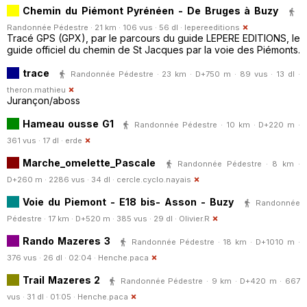
Chemin du Piémont Pyrénéen - De Bruges à Buzy
Randonnée Pédestre · 21 km · 106 vus · 56 dl ·
lepereeditions
Tracé GPS (GPX), par le parcours du guide LEPERE EDITIONS, le
guide officiel du chemin de St Jacques par la voie des Piémonts.
trace
Randonnée Pédestre · 23 km · D+750 m · 89 vus · 13 dl ·
theron.mathieu
Jurançon/aboss
Hameau ousse G1
Randonnée Pédestre · 10 km · D+220 m ·
361 vus · 17 dl ·
erde
Marche_omelette_Pascale
Randonnée Pédestre · 8 km ·
D+260 m · 2286 vus · 34 dl ·
cercle.cyclo.nayais
Voie du Piemont - E18 bis- Asson - Buzy
Randonnée
Pédestre · 17 km · D+520 m · 385 vus · 29 dl ·
Olivier.R
Rando Mazeres 3
Randonnée Pédestre · 18 km · D+1010 m ·
376 vus · 26 dl · 02:04 ·
Henche.paca
Trail Mazeres 2
Randonnée Pédestre · 9 km · D+420 m · 667
vus · 31 dl · 01:05 ·
Henche.paca