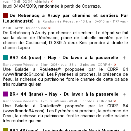
vus · 40 dl · 02:04 ·
chimiste
jeudi 04/04/2019, randonnée à partir de Coarraze.
De Rébénacq à Arudy par chemins et sentiers Par
(Loudénousté)
Randonnée Pédestre · 16 km · D+510 m · 1177 vus ·
87 dl · 04:28 ·
loudenouste
De Rébénacq à Arudy par chemins et sentiers. Le départ se fait
sur la place de Rébénacq, place de Labielle montée par le
chemin de Couloumat, D 389 à deux Kms prendre à droite le
chemin Lapou
BR® 44 (rose) - Nay - Du lavoir à la passerelle
Randonnée Pédestre · 2 km · 2064 vus · 36 dl · 3 photos ·
CDRP 64
Une Balade à Roulettes® proposée par le CDRP 64
(www.ffrando64.com). Les Pyrénées si proches, la présence de
l'eau, la richesse du patrimoine font le charme de cette balade
très roulante qui em
BR® 44 (jaune) - Nay - Du lavoir à la passerelle
Randonnée Pédestre · 1 km · 2049 vus · 43 dl · 5 photos ·
CDRP 64
Une Balade à Roulettes® proposée par le CDRP 64
(www.ffrando64.com). Les Pyrénées si proches, la présence de
l'eau, la richesse du patrimoine font le charme de cette balade
très roulante qui em
BR® 43 (rose) - Les bords du gave de Nay à Mirepeix