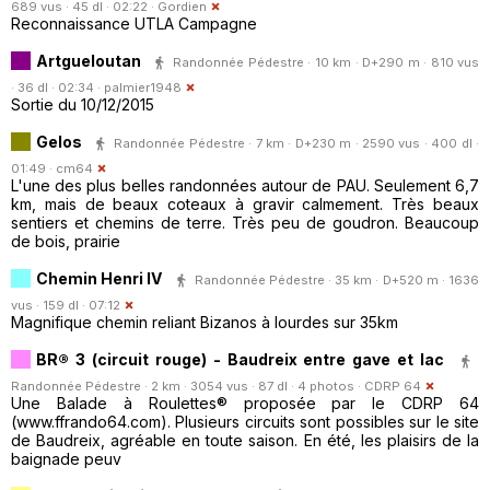
689 vus · 45 dl · 02:22 ·
Gordien
Reconnaissance UTLA Campagne
Artgueloutan
Randonnée Pédestre · 10 km · D+290 m · 810 vus
· 36 dl · 02:34 ·
palmier1948
Sortie du 10/12/2015
Gelos
Randonnée Pédestre · 7 km · D+230 m · 2590 vus · 400 dl ·
01:49 ·
cm64
L'une des plus belles randonnées autour de PAU. Seulement 6,7
km, mais de beaux coteaux à gravir calmement. Très beaux
sentiers et chemins de terre. Très peu de goudron. Beaucoup
de bois, prairie
Chemin Henri IV
Randonnée Pédestre · 35 km · D+520 m · 1636
vus · 159 dl · 07:12
Magnifique chemin reliant Bizanos à lourdes sur 35km
BR® 3 (circuit rouge) - Baudreix entre gave et lac
Randonnée Pédestre · 2 km · 3054 vus · 87 dl · 4 photos ·
CDRP 64
Une Balade à Roulettes® proposée par le CDRP 64
(www.ffrando64.com). Plusieurs circuits sont possibles sur le site
de Baudreix, agréable en toute saison. En été, les plaisirs de la
baignade peuv