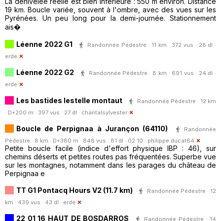
La dénivelée réelle est bien inférieure : 550 m environ. Distance
19 km. Boucle variée, souvent à l'ombre, avec des vues sur les
Pyrénées. Un peu long pour la demi-journée. Stationnement
ais�
Léenne 2022 G1
Randonnée Pédestre · 11 km · 372 vus · 28 dl ·
erde
Léenne 2022 G2
Randonnée Pédestre · 8 km · 691 vus · 24 dl ·
erde
Les bastides lestelle montaut
Randonnée Pédestre · 12 km
· D+200 m · 397 vus · 27 dl ·
chantalsylvester
Boucle de Perpignaa à Jurançon (64110)
Randonnée
Pédestre · 8 km · D+380 m · 848 vus · 81 dl · 02:10 ·
philippe.ducat64
Petite boucle facile (indice d'effort physique IBP : 46), sur
chemins déserts et petites routes pas fréquentées. Superbe vue
sur les montagnes, notamment dans les parages du château de
Perpignaa e
TT G1 Pontacq Hours V2 (11.7 km)
Randonnée Pédestre · 12
km · 439 vus · 43 dl ·
erde
22 01 16 HAUT DE BOSDARROS
Randonnée Pédestre · 14