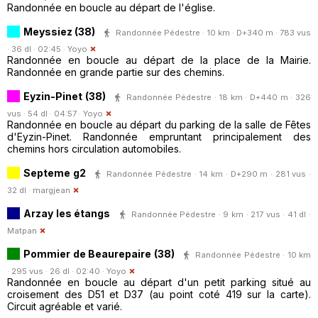
Randonnée en boucle au départ de l'église.
Meyssiez (38)
Randonnée Pédestre · 10 km · D+340 m · 783 vus
· 36 dl · 02:45 ·
Yoyo
Randonnée en boucle au départ de la place de la Mairie.
Randonnée en grande partie sur des chemins.
Eyzin-Pinet (38)
Randonnée Pédestre · 18 km · D+440 m · 326
vus · 54 dl · 04:57 ·
Yoyo
Randonnée en boucle au départ du parking de la salle de Fêtes
d'Eyzin-Pinet. Randonnée empruntant principalement des
chemins hors circulation automobiles.
Septeme g2
Randonnée Pédestre · 14 km · D+290 m · 281 vus ·
32 dl ·
margjean
Arzay les étangs
Randonnée Pédestre · 9 km · 217 vus · 41 dl ·
Matpan
Pommier de Beaurepaire (38)
Randonnée Pédestre · 10 km
· 295 vus · 26 dl · 02:40 ·
Yoyo
Randonnée en boucle au départ d'un petit parking situé au
croisement des D51 et D37 (au point coté 419 sur la carte).
Circuit agréable et varié.