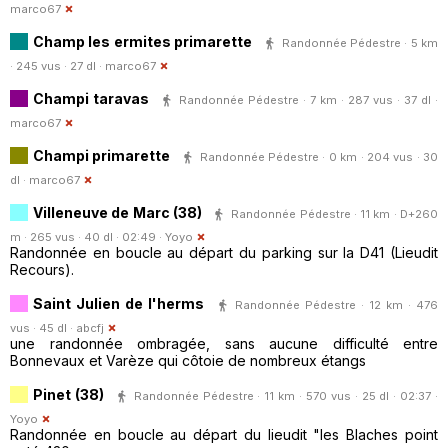
marco67
Champ les ermites primarette
Randonnée Pédestre · 5 km
· 245 vus · 27 dl ·
marco67
Champi taravas
Randonnée Pédestre · 7 km · 287 vus · 37 dl ·
marco67
Champi primarette
Randonnée Pédestre · 0 km · 204 vus · 30
dl ·
marco67
Villeneuve de Marc (38)
Randonnée Pédestre · 11 km · D+260
m · 265 vus · 40 dl · 02:49 ·
Yoyo
Randonnée en boucle au départ du parking sur la D41 (Lieudit
Recours).
Saint Julien de l'herms
Randonnée Pédestre · 12 km · 476
vus · 45 dl ·
abcfj
une randonnée ombragée, sans aucune difficulté entre
Bonnevaux et Varèze qui côtoie de nombreux étangs
Pinet (38)
Randonnée Pédestre · 11 km · 570 vus · 25 dl · 02:37 ·
Yoyo
Randonnée en boucle au départ du lieudit "les Blaches point