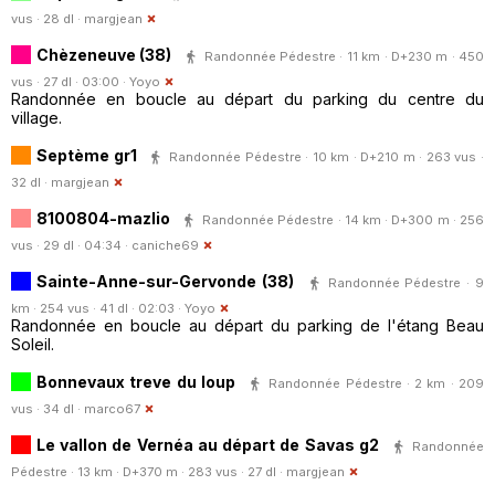
vus · 28 dl ·
margjean
Chèzeneuve (38)
Randonnée Pédestre · 11 km · D+230 m · 450
vus · 27 dl · 03:00 ·
Yoyo
Randonnée en boucle au départ du parking du centre du
village.
Septème gr1
Randonnée Pédestre · 10 km · D+210 m · 263 vus ·
32 dl ·
margjean
8100804-mazlio
Randonnée Pédestre · 14 km · D+300 m · 256
vus · 29 dl · 04:34 ·
caniche69
Sainte-Anne-sur-Gervonde (38)
Randonnée Pédestre · 9
km · 254 vus · 41 dl · 02:03 ·
Yoyo
Randonnée en boucle au départ du parking de l'étang Beau
Soleil.
Bonnevaux treve du loup
Randonnée Pédestre · 2 km · 209
vus · 34 dl ·
marco67
Le vallon de Vernéa au départ de Savas g2
Randonnée
Pédestre · 13 km · D+370 m · 283 vus · 27 dl ·
margjean