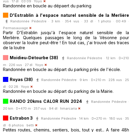
vus · 17 dl · 03:09 ·
Yoyo
Randonnée en boucle au dépaert du parking
D'Estrablin à l'espace naturel sensible de la Merlière
Randonnée Pédestre · 3 km · 354 vus · 33 dl · 1 photo · 00:49 ·
Permasauvage
Partir D'Estrablin jusqu'à l'espace naturel sensible de la
Merlière. Quelques passages le long de la Vésonne pour
observer la loutre peut-être ! En tout cas, j'ai trouvé des traces
de la loutre
Moidieu-Détourbe (38)
Randonnée Pédestre · 12 km · D+210
m · 226 vus · 27 dl ·
Yoyo
Randonnée en boucle au départ du parking près de l'école.
Royas (38)
Randonnée Pédestre · 9 km · D+210 m · 228 vus · 25
dl · 02:28 ·
Yoyo
Randonnée en boucle au départ du parking de la Mairie.
RANDO 20kms CALOR RUN 2024
Randonnée Pédestre ·
20 km · D+470 m · 257 vus · 94 dl ·
hmarcaria
Estrabon 3
Randonnée Pédestre · 14 km · D+270 m · 180 vus · 35
dl · 6 photos ·
betti
Petites routes, chemins, sentiers, bois, tout y est... A faire 48h