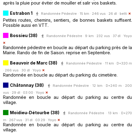
après la pluie pour éviter de mouiller et salir vos baskets.
Estrabon 1
Randonnée Pédestre · 15 km · 246 vus · 26 dl ·
betti
Petites routes, chemins, sentiers, de bonnes baskets suffisent.
Possible aussi en VTT.
Bossieu (38)
Randonnée Pédestre · 9 km · 232 vus · 37 dl ·
Yoyo
Randonnée pédestre en boucle au départ du parking près de la
Mairie. Rando de fin de Saison. reprise en Septembre.
Beauvoir de Marc (38)
Randonnée Pédestre · 11 km · D+320 m
· 266 vus · 30 dl ·
Yoyo
Randonnée en boucle au départ du parking du cimetière.
Châtonnay (38)
Randonnée Pédestre · 12 km · D+240 m · 200
vus · 29 dl · 03:00 ·
Yoyo
Randonnée en boucle au départ du parking au centre du
village.
Moidieu-Détourbe (38)
Randonnée Pédestre · 13 km · D+270
m · 267 vus · 31 dl · 03:29 ·
Yoyo
Randonnée en boucle au départ du parking au centre du
village.