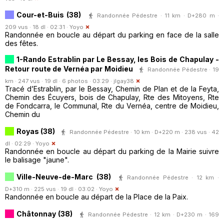
Cour-et-Buis (38)
Randonnée Pédestre · 11 km · D+280 m ·
209 vus · 18 dl · 02:31 ·
Yoyo
Randonnée en boucle au départ du parking en face de la salle
des fêtes.
1-Rando Estrablin par Le Bessay, les Bois de Chapulay -
Retour route de Vernéa par Moidieu
Randonnée Pédestre · 19
km · 247 vus · 19 dl · 6 photos · 03:29 ·
jlgay38
Tracé d’Estrablin, par le Bessay, Chemin de Plan et de la Feyta,
Chemin des Écuyers, bois de Chapulay, Rte des Mitoyens, Rte
de Fondcarra, le Communal, Rte du Vernéa, centre de Moidieu,
Chemin du
Royas (38)
Randonnée Pédestre · 10 km · D+220 m · 238 vus · 42
dl · 02:29 ·
Yoyo
Randonnée en boucle au départ du parking de la Mairie suivre
le balisage "jaune".
Ville-Neuve-de-Marc (38)
Randonnée Pédestre · 12 km ·
D+310 m · 225 vus · 19 dl · 03:02 ·
Yoyo
Randonnée en boucle au départ de la Place de la Paix.
Châtonnay (38)
Randonnée Pédestre · 12 km · D+230 m · 169