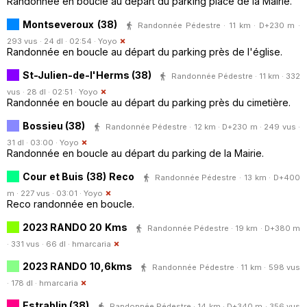
Randonnée en boucle au départ du parking place de la Mairie.
Montseveroux (38)
Randonnée Pédestre · 11 km · D+230 m ·
293 vus · 24 dl · 02:54 ·
Yoyo
Randonnée en boucle au départ du parking près de l'église.
St-Julien-de-l'Herms (38)
Randonnée Pédestre · 11 km · 332
vus · 28 dl · 02:51 ·
Yoyo
Randonnée en boucle au départ du parking près du cimetière.
Bossieu (38)
Randonnée Pédestre · 12 km · D+230 m · 249 vus ·
31 dl · 03:00 ·
Yoyo
Randonnée en boucle au départ du parking de la Mairie.
Cour et Buis (38) Reco
Randonnée Pédestre · 13 km · D+400
m · 227 vus · 03:01 ·
Yoyo
Reco randonnée en boucle.
2023 RANDO 20 Kms
Randonnée Pédestre · 19 km · D+380 m
· 331 vus · 66 dl ·
hmarcaria
2023 RANDO 10,6kms
Randonnée Pédestre · 11 km · 598 vus
· 178 dl ·
hmarcaria
Estrablin (38)
Randonnée Pédestre · 14 km · D+340 m · 356 vus