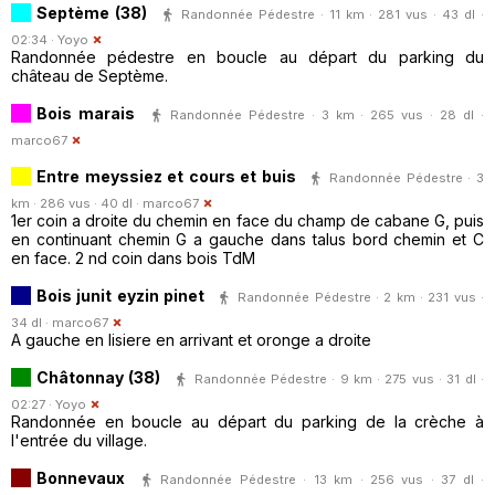
Septème (38)
Randonnée Pédestre · 11 km · 281 vus · 43 dl ·
02:34 ·
Yoyo
Randonnée pédestre en boucle au départ du parking du
château de Septème.
Bois marais
Randonnée Pédestre · 3 km · 265 vus · 28 dl ·
marco67
Entre meyssiez et cours et buis
Randonnée Pédestre · 3
km · 286 vus · 40 dl ·
marco67
1er coin a droite du chemin en face du champ de cabane G, puis
en continuant chemin G a gauche dans talus bord chemin et C
en face. 2 nd coin dans bois TdM
Bois junit eyzin pinet
Randonnée Pédestre · 2 km · 231 vus ·
34 dl ·
marco67
A gauche en lisiere en arrivant et oronge a droite
Châtonnay (38)
Randonnée Pédestre · 9 km · 275 vus · 31 dl ·
02:27 ·
Yoyo
Randonnée en boucle au départ du parking de la crèche à
l'entrée du village.
Bonnevaux
Randonnée Pédestre · 13 km · 256 vus · 37 dl ·