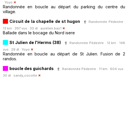
·
Yoyo
Randonnée en boucle au départ du parking du centre du
village.
Circuit de la chapelle de st hugon
Randonnée Pédestre ·
13 km · 397 vus · 30 dl ·
aurelien.bas1
Ballade dans le bocage du Nord isere
St Julien de l'Herms (38)
Randonnée Pédestre · 12 km · 148
vus · 29 dl ·
Yoyo
Randonnée en boucle au départ de St Julien. Fusion de 2
randos.
boucle des guichards
Randonnée Pédestre · 11 km · 604 vus ·
30 dl ·
sandy_cocotte