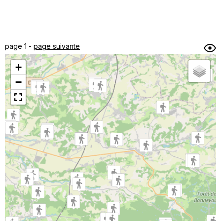
Dénivelé min/max
Auteur
Dossier
et
page 1 -
page suivante
sous-dossiers
+
Trier par
−
Horodatage
Photos