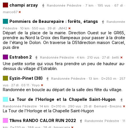
champi arzay
Randonnée Pédestre · 7 km · 195 vus · 67 dl ·
marco67
Pommiers de Beaurepaire : forêts, étangs
Randonnée
Pédestre · 10 km · 550 vus · 39 dl ·
JM42
Départ de la place de la mairie. Direction Ouest sur le GR65,
prendre au Nord la Croix des Rampeaux pour passer à la droite
de l'étang le Dolon. On traverse la D51direction maison Carcel,
puis dire
Estrabon 2
Randonnée Pédestre · 4 km · 210 vus · 27 dl ·
betti
Une petite sortie qui vous fera prendre un peu de hauteur au-
dessus du village d'Estrablin.
Eyzin-Pinet (38)
Randonnée Pédestre · 13 km · D+250 m · 257
vus · 27 dl · 03:11 ·
Yoyo
Randonnée en boucle au départ de la salle des fête du village.
La Tour de l'Horloge et la Chapelle Saint-Hugon
Randonnée Pédestre · 14 km · D+310 m · 290 vus · 25 dl ·
Bernard - Brezins
La Tour de l'Horloge et la Chapelle Saint-Hugon
11kms RANDO CALOR RUN 2022
Randonnée Pédestre · 11
km · D+220 m · 288 vus · 28 dl ·
hmarcaria