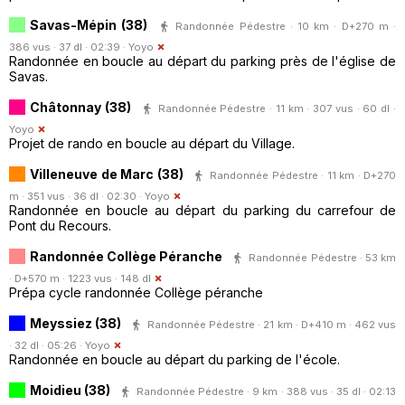
Savas-Mépin (38)
Randonnée Pédestre · 10 km · D+270 m ·
386 vus · 37 dl · 02:39 ·
Yoyo
Randonnée en boucle au départ du parking près de l'église de
Savas.
Châtonnay (38)
Randonnée Pédestre · 11 km · 307 vus · 60 dl ·
Yoyo
Projet de rando en boucle au départ du Village.
Villeneuve de Marc (38)
Randonnée Pédestre · 11 km · D+270
m · 351 vus · 36 dl · 02:30 ·
Yoyo
Randonnée en boucle au départ du parking du carrefour de
Pont du Recours.
Randonnée Collège Péranche
Randonnée Pédestre · 53 km
· D+570 m · 1223 vus · 148 dl
Prépa cycle randonnée Collège péranche
Meyssiez (38)
Randonnée Pédestre · 21 km · D+410 m · 462 vus
· 32 dl · 05:26 ·
Yoyo
Randonnée en boucle au départ du parking de l'école.
Moidieu (38)
Randonnée Pédestre · 9 km · 388 vus · 35 dl · 02:13