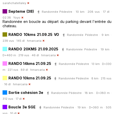
sarahchatellaley
Septeme (38)
Randonnée Pédestre · 10 km · 208 vus · 17 dl ·
02:38 ·
Yoyo
Randonnée en boucle au départ du parking devant l'entrée du
chateau.
RANDO 10kms 21.09.25 VO
Randonnée Pédestre · 9 km ·
238 vus · 145 dl ·
hmarcaria
RANDO 20KMS 21.09.2025
Randonnée Pédestre · 19 km ·
D+460 m · 219 vus · 46 dl ·
hmarcaria
RANDO 14kms 21.09.25
Randonnée Pédestre · 13 km · D+330
m · 221 vus · 89 dl ·
hmarcaria
RANDO 10kms 21.09.25
Randonnée Pédestre · 8 km · 215 vus
· 16 dl ·
hmarcaria
Sortie cohésion 3e
Randonnée Pédestre · 18 km · D+380 m ·
312 vus · 17 dl
Boucle 3e SGE
Randonnée Pédestre · 19 km · D+360 m · 505
vus · 10 dl