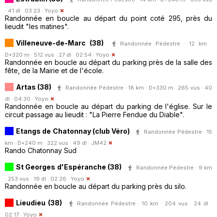
· 41 dl · 03:23 ·
Yoyo
Randonnée en boucle au départ du point coté 295, près du
lieudit "les matines".
Villeneuve-de-Marc (38)
Randonnée Pédestre · 12 km ·
D+320 m · 512 vus · 27 dl · 02:54 ·
Yoyo
Randonnée en boucle au départ du parking près de la salle des
fête, de la Mairie et de l'école.
Artas (38)
Randonnée Pédestre · 18 km · D+330 m · 265 vus · 40
dl · 04:30 ·
Yoyo
Randonnée en boucle au départ du parking de l'église. Sur le
circuit passage au lieudit : "La Pierre Fendue du Diable".
Etangs de Chatonnay (club Véro)
Randonnée Pédestre · 15
km · D+240 m · 322 vus · 49 dl ·
JM42
Rando Chatonnay Sud
St Georges d'Espéranche (38)
Randonnée Pédestre · 9 km
· 253 vus · 19 dl · 02:26 ·
Yoyo
Randonnée en boucle au départ du parking près du silo.
Lieudieu (38)
Randonnée Pédestre · 10 km · 204 vus · 24 dl ·
02:17 ·
Yoyo