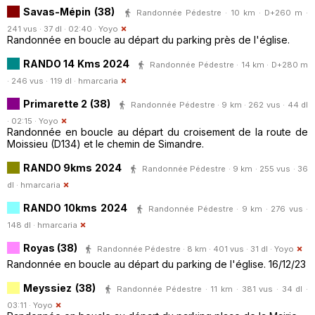
Savas-Mépin (38)
Randonnée Pédestre · 10 km · D+260 m ·
241 vus · 37 dl · 02:40 ·
Yoyo
Randonnée en boucle au départ du parking près de l'église.
RANDO 14 Kms 2024
Randonnée Pédestre · 14 km · D+280 m
· 246 vus · 119 dl ·
hmarcaria
Primarette 2 (38)
Randonnée Pédestre · 9 km · 262 vus · 44 dl
· 02:15 ·
Yoyo
Randonnée en boucle au départ du croisement de la route de
Moissieu (D134) et le chemin de Simandre.
RANDO 9kms 2024
Randonnée Pédestre · 9 km · 255 vus · 36
dl ·
hmarcaria
RANDO 10kms 2024
Randonnée Pédestre · 9 km · 276 vus ·
148 dl ·
hmarcaria
Royas (38)
Randonnée Pédestre · 8 km · 401 vus · 31 dl ·
Yoyo
Randonnée en boucle au départ du parking de l'église. 16/12/23
Meyssiez (38)
Randonnée Pédestre · 11 km · 381 vus · 34 dl ·
03:11 ·
Yoyo