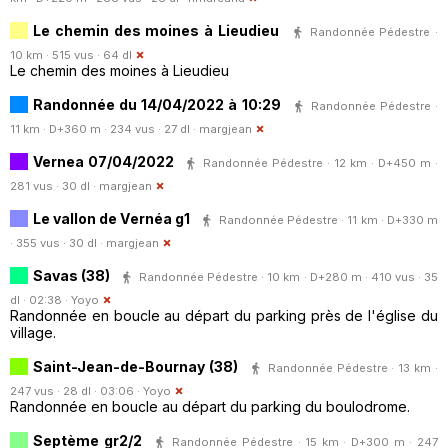
Le chemin des moines à Lieudieu
Randonnée Pédestre ·
10 km · 515 vus · 64 dl
Le chemin des moines à Lieudieu
Randonnée du 14/04/2022 à 10:29
Randonnée Pédestre ·
11 km · D+360 m · 234 vus · 27 dl ·
margjean
Vernea 07/04/2022
Randonnée Pédestre · 12 km · D+450 m ·
281 vus · 30 dl ·
margjean
Le vallon de Vernéa g1
Randonnée Pédestre · 11 km · D+330 m
· 355 vus · 30 dl ·
margjean
Savas (38)
Randonnée Pédestre · 10 km · D+280 m · 410 vus · 35
dl · 02:38 ·
Yoyo
Randonnée en boucle au départ du parking près de l'église du
village.
Saint-Jean-de-Bournay (38)
Randonnée Pédestre · 13 km ·
247 vus · 28 dl · 03:06 ·
Yoyo
Randonnée en boucle au départ du parking du boulodrome.
Septème gr2/2
Randonnée Pédestre · 15 km · D+300 m · 247