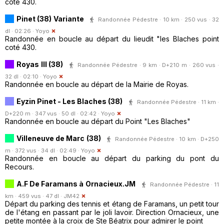
coté 430.
Pinet (38) Variante
Randonnée Pédestre · 10 km · 250 vus · 32
dl · 02:26 ·
Yoyo
Randonnée en boucle au départ du lieudit "les Blaches point
coté 430.
Royas III (38)
Randonnée Pédestre · 9 km · D+210 m · 260 vus ·
32 dl · 02:10 ·
Yoyo
Randonnée en boucle au départ de la Mairie de Royas.
Eyzin Pinet - Les Blaches (38)
Randonnée Pédestre · 11 km ·
D+220 m · 347 vus · 50 dl · 02:42 ·
Yoyo
Randonnée en boucle au départ du Point "Les Blaches"
Villeneuve de Marc (38)
Randonnée Pédestre · 10 km · D+250
m · 372 vus · 34 dl · 02:49 ·
Yoyo
Randonnée en boucle au départ du parking du pont du
Recours.
A.F De Faramans à Ornacieux.JM
Randonnée Pédestre · 11
km · 459 vus · 47 dl ·
JM42
Départ du parking des tennis et étang de Faramans, un petit tour
de l'étang en passant par le joli lavoir. Direction Ornacieux, une
petite montée à la croix de Ste Béatrix pour admirer le point