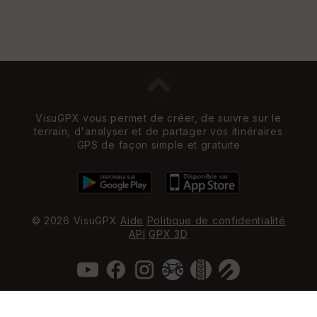
VisuGPX vous permet de créer, de suivre sur le
terrain, d'analyser et de partager vos itinéraires
GPS de façon simple et gratuite
© 2026 VisuGPX
Aide
Politique de confidentialité
API
GPX 3D