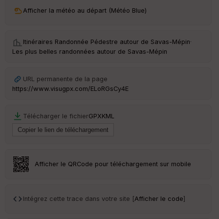
ri
v
Afficher la météo au départ (Météo Blue)
é
e
Itinéraires Randonnée Pédestre autour de
Savas-Mépin
·
C
Les plus belles randonnées autour de Savas-Mépin
ou
le
ur
URL permanente de la page
https://www.visugpx.com/ELoRGsCy4E
Télécharger le fichier
GPX
KML
Ep
ai
ss
eu
r
Afficher le QRCode pour téléchargement sur mobile
Tr
an
sp
Intégrez cette trace dans votre site [
Afficher le code
]
ar
en