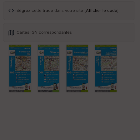
ce
Intégrez cette trace dans votre site [
Afficher le code
]
Po
int
illé
Cartes IGN correspondantes
s
S
e
n
s
St
re
et
Vi
e
w