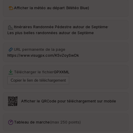
ri
v
Afficher la météo au départ (Météo Blue)
é
e
Itinéraires Randonnée Pédestre autour de
Septème
·
C
Les plus belles randonnées autour de Septème
ou
le
ur
URL permanente de la page
https://www.visugpx.com/K5vZoySwDk
Télécharger le fichier
GPX
KML
Ep
ai
ss
eu
r
Afficher le QRCode pour téléchargement sur mobile
Tr
an
sp
Tableau de marche
(max 250 points)
ar
en