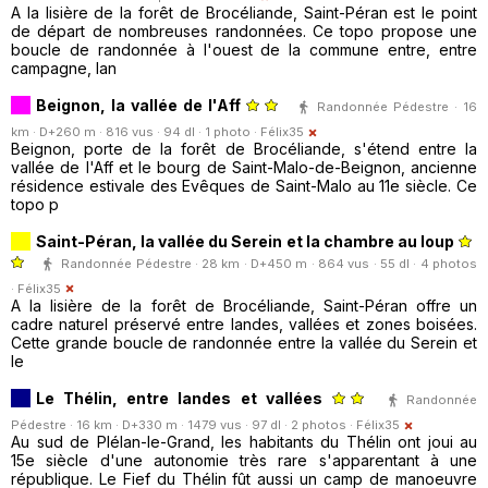
A la lisière de la forêt de Brocéliande, Saint-Péran est le point
de départ de nombreuses randonnées. Ce topo propose une
boucle de randonnée à l'ouest de la commune entre, entre
campagne, lan
Beignon, la vallée de l'Aff
Randonnée Pédestre · 16
km · D+260 m · 816 vus · 94 dl · 1 photo ·
Félix35
Beignon, porte de la forêt de Brocéliande, s'étend entre la
vallée de l'Aff et le bourg de Saint-Malo-de-Beignon, ancienne
résidence estivale des Evêques de Saint-Malo au 11e siècle. Ce
topo p
Saint-Péran, la vallée du Serein et la chambre au loup
Randonnée Pédestre · 28 km · D+450 m · 864 vus · 55 dl · 4 photos
·
Félix35
A la lisière de la forêt de Brocéliande, Saint-Péran offre un
cadre naturel préservé entre landes, vallées et zones boisées.
Cette grande boucle de randonnée entre la vallée du Serein et
le
Le Thélin, entre landes et vallées
Randonnée
Pédestre · 16 km · D+330 m · 1479 vus · 97 dl · 2 photos ·
Félix35
Au sud de Plélan-le-Grand, les habitants du Thélin ont joui au
15e siècle d'une autonomie très rare s'apparentant à une
république. Le Fief du Thélin fût aussi un camp de manoeuvre