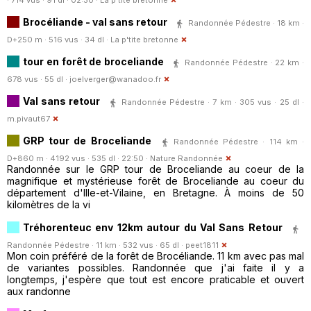
Brocéliande - val sans retour
Randonnée Pédestre · 18 km ·
D+250 m · 516 vus · 34 dl ·
La p'tite bretonne
tour en forêt de broceliande
Randonnée Pédestre · 22 km ·
678 vus · 55 dl ·
joelverger@wanadoo.fr
Val sans retour
Randonnée Pédestre · 7 km · 305 vus · 25 dl ·
m.pivaut67
GRP tour de Broceliande
Randonnée Pédestre · 114 km ·
D+860 m · 4192 vus · 535 dl · 22:50 ·
Nature Randonnée
Randonnée sur le GRP tour de Broceliande au coeur de la
magnifique et mystérieuse forêt de Broceliande au coeur du
département d'Ille-et-Vilaine, en Bretagne. À moins de 50
kilomètres de la vi
Tréhorenteuc env 12km autour du Val Sans Retour
Randonnée Pédestre · 11 km · 532 vus · 65 dl ·
peet1811
Mon coin préféré de la forêt de Brocéliande. 11 km avec pas mal
de variantes possibles. Randonnée que j'ai faite il y a
longtemps, j'espère que tout est encore praticable et ouvert
aux randonne