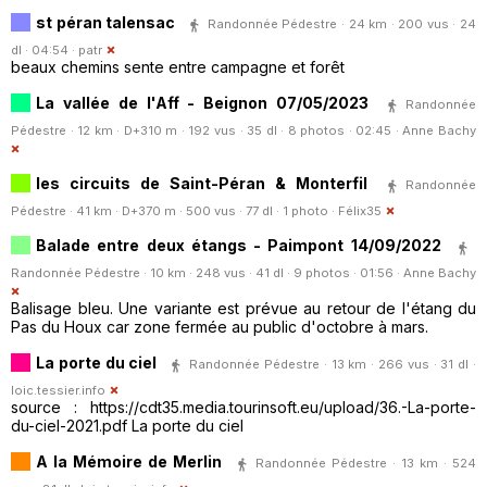
st péran talensac
Randonnée Pédestre · 24 km · 200 vus · 24
dl · 04:54 ·
patr
beaux chemins sente entre campagne et forêt
La vallée de l'Aff - Beignon 07/05/2023
Randonnée
Pédestre · 12 km · D+310 m · 192 vus · 35 dl · 8 photos · 02:45 ·
Anne Bachy
les circuits de Saint-Péran & Monterfil
Randonnée
Pédestre · 41 km · D+370 m · 500 vus · 77 dl · 1 photo ·
Félix35
Balade entre deux étangs - Paimpont 14/09/2022
Randonnée Pédestre · 10 km · 248 vus · 41 dl · 9 photos · 01:56 ·
Anne Bachy
Balisage bleu. Une variante est prévue au retour de l'étang du
Pas du Houx car zone fermée au public d'octobre à mars.
La porte du ciel
Randonnée Pédestre · 13 km · 266 vus · 31 dl ·
loic.tessier.info
source : https://cdt35.media.tourinsoft.eu/upload/36.-La-porte-
du-ciel-2021.pdf La porte du ciel
A la Mémoire de Merlin
Randonnée Pédestre · 13 km · 524