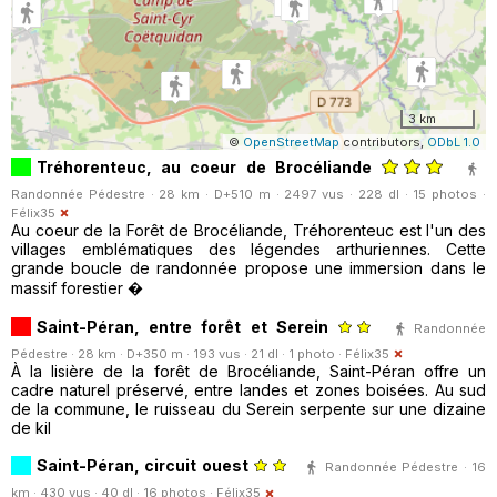
3 km
©
OpenStreetMap
contributors,
ODbL 1.0
Tréhorenteuc, au coeur de Brocéliande
Randonnée Pédestre · 28 km · D+510 m · 2497 vus · 228 dl · 15 photos ·
Félix35
Au coeur de la Forêt de Brocéliande, Tréhorenteuc est l'un des
villages emblématiques des légendes arthuriennes. Cette
grande boucle de randonnée propose une immersion dans le
massif forestier �
Saint-Péran, entre forêt et Serein
Randonnée
Pédestre · 28 km · D+350 m · 193 vus · 21 dl · 1 photo ·
Félix35
À la lisière de la forêt de Brocéliande, Saint-Péran offre un
cadre naturel préservé, entre landes et zones boisées. Au sud
de la commune, le ruisseau du Serein serpente sur une dizaine
de kil
Saint-Péran, circuit ouest
Randonnée Pédestre · 16
km · 430 vus · 40 dl · 16 photos ·
Félix35