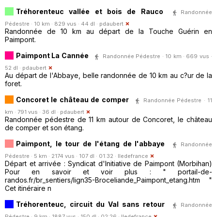
Tréhorenteuc vallée et bois de Rauco
Randonnée
Pédestre · 10 km · 829 vus · 44 dl ·
pdaubert
Randonnée de 10 km au départ de la Touche Guérin en
Paimpont.
Paimpont La Cannée
Randonnée Pédestre · 10 km · 669 vus ·
52 dl ·
pdaubert
Au départ de l'Abbaye, belle randonnée de 10 km au c?ur de la
foret.
Concoret le château de comper
Randonnée Pédestre · 11
km · 791 vus · 36 dl ·
pdaubert
Randonnée pédestre de 11 km autour de Concoret, le château
de comper et son étang.
Paimpont, le tour de l'étang de l'abbaye
Randonnée
Pédestre · 5 km · 2174 vus · 107 dl · 01:32 ·
Iledefrance
Départ et arrivée : Syndicat d'Initiative de Paimpont (Morbihan)
Pour en savoir et voir plus : " portail-de-
randos.fr/br_sentiers/lign35-Broceliande_Paimpont_etang.htm "
Cet itinéraire n
Tréhorenteuc, circuit du Val sans retour
Randonnée
Pédestre · 9 km · 1887 vus · 150 dl · 02:26 ·
Iledefrance