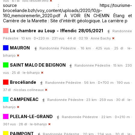
vus · 81 dl ·
loic.tessier.info
source : https://tourisme-
broceliande.bzh/voy_content/uploads/2020/10/p-
160_memoiremerlin_2020.pdf À VOIR EN CHEMIN Étang et
Carrière de la Marette : Site d’intérêt géologique. La carrière p
La chambre au Loup - Iffendic 28/05/2021
Randonnée
Pédestre · 10 km · D+220 m · 231 vus · 44 dl · 02:19 ·
Anne Bachy
MAURON
Randonnée Pédestre · 16 km · 425 vus · 25 dl ·
le-
bihanjo
SAINT MALO DE BEIGNON
Randonnée Pédestre · 15 km · 230
vus · 25 dl ·
le-bihanjo
Brocéliande
Randonnée Pédestre · 56 km · D+700 m · 190 vus ·
37 dl ·
nicolas.colineaux
CAMPENEAC
Randonnée Pédestre · 23 km · 259 vus · 30 dl ·
le-
bihanjo
PLELAN-LE-GRAND
Randonnée Pédestre · 22 km · D+210 m ·
361 vus · 28 dl ·
le-bihanjo
PAIMPONT
Randonnée Pédestre · 20 km · 234 vus · 30 dl ·
le-