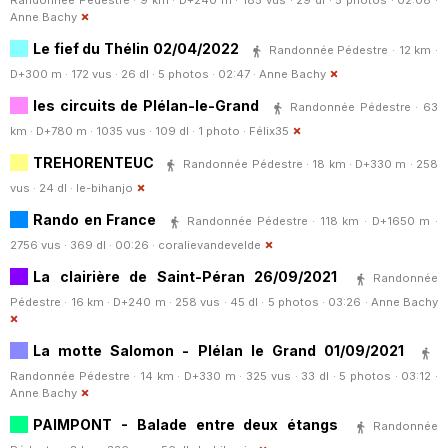
Anne Bachy
Le fief du Thélin 02/04/2022
Randonnée Pédestre · 12 km ·
D+300 m · 172 vus · 26 dl · 5 photos · 02:47 ·
Anne Bachy
les circuits de Plélan-le-Grand
Randonnée Pédestre · 63
km · D+780 m · 1035 vus · 109 dl · 1 photo ·
Félix35
TREHORENTEUC
Randonnée Pédestre · 18 km · D+330 m · 258
vus · 24 dl ·
le-bihanjo
Rando en France
Randonnée Pédestre · 118 km · D+1650 m ·
2756 vus · 369 dl · 00:26 ·
coralievandevelde
La clairière de Saint-Péran 26/09/2021
Randonnée
Pédestre · 16 km · D+240 m · 258 vus · 45 dl · 5 photos · 03:26 ·
Anne Bachy
La motte Salomon - Plélan le Grand 01/09/2021
Randonnée Pédestre · 14 km · D+330 m · 325 vus · 33 dl · 5 photos · 03:12 ·
Anne Bachy
PAIMPONT - Balade entre deux étangs
Randonnée