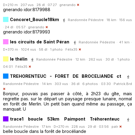
D+210 m · 207 vus · 28 dl · 07:27 ·
gnerando
gnerando idor:8179988
Concoret_Boucle18km
Randonnée Pédestre · 18 km · 156 vus
· 24 dl · 05:57 ·
gnerando
gnerando idor:8179993
les circuits de Saint Péran
Randonnée Pédestre · 41 km ·
D+370 m · 1024 vus · 58 dl · 1 photo ·
Félix35
le thélin
Randonnée Pédestre · 12 km · 262 vus · 30 dl · 1 photo ·
04:01 ·
Félix35
TREHORENTEUC - FORET DE BROCELIANDE ct
Randonnée Pédestre · 14 km · 303 vus · 36 dl · 6 photos · 03:30 ·
Patrick.Brd
Bonjour, pouvais pas passer à côté, à 2h23 du gîte, mais
regrette pas. sur le départ un paysage presque lunaire, normal
en forêt de Merlin. Un petit bain quand même au passage, ça
manquait. U
trace1 boucle 53km Paimpont Tréhorenteuc
Randonnée Pédestre · 17 km · D+270 m · 228 vus · 29 dl · 03:56 ·
patr
belle boucle dans la forêt de brocéliande