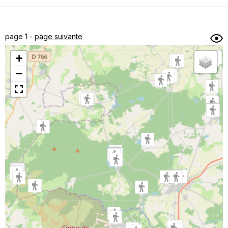
Dénivelé min/max
Auteur
Dossier
et
page 1 -
page suivante
sous-dossiers
+
Trier par
−
Horodatage
Photos