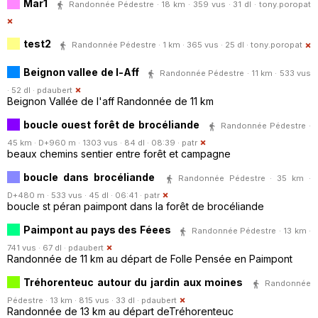
Mar1
Randonnée Pédestre · 18 km · 359 vus · 31 dl ·
tony.poropat
test2
Randonnée Pédestre · 1 km · 365 vus · 25 dl ·
tony.poropat
Beignon vallee de l-Aff
Randonnée Pédestre · 11 km · 533 vus
· 52 dl ·
pdaubert
Beignon Vallée de l'aff Randonnée de 11 km
boucle ouest forêt de brocéliande
Randonnée Pédestre ·
45 km · D+960 m · 1303 vus · 84 dl · 08:39 ·
patr
beaux chemins sentier entre forêt et campagne
boucle dans brocéliande
Randonnée Pédestre · 35 km ·
D+480 m · 533 vus · 45 dl · 06:41 ·
patr
boucle st péran paimpont dans la forêt de brocéliande
Paimpont au pays des Féees
Randonnée Pédestre · 13 km ·
741 vus · 67 dl ·
pdaubert
Randonnée de 11 km au départ de Folle Pensée en Paimpont
Tréhorenteuc autour du jardin aux moines
Randonnée
Pédestre · 13 km · 815 vus · 33 dl ·
pdaubert
Randonnée de 13 km au départ deTréhorenteuc