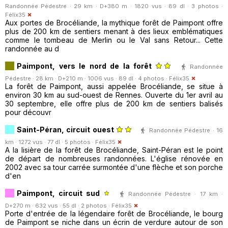
Randonnée Pédestre · 29 km · D+380 m · 1820 vus · 89 dl · 3 photos ·
Félix35
Aux portes de Brocéliande, la mythique forêt de Paimpont offre
plus de 200 km de sentiers menant à des lieux emblématiques
comme le tombeau de Merlin ou le Val sans Retour... Cette
randonnée au d
Paimpont, vers le nord de la forêt
Randonnée
Pédestre · 28 km · D+210 m · 1006 vus · 89 dl · 4 photos ·
Félix35
La forêt de Paimpont, aussi appelée Brocéliande, se situe à
environ 30 km au sud-ouest de Rennes. Ouverte du 1er avril au
30 septembre, elle offre plus de 200 km de sentiers balisés
pour découvr
Saint-Péran, circuit ouest
Randonnée Pédestre · 16
km · 1272 vus · 77 dl · 5 photos ·
Félix35
A la lisière de la forêt de Brocéliande, Saint-Péran est le point
de départ de nombreuses randonnées. L'église rénovée en
2002 avec sa tour carrée surmontée d'une flèche et son porche
d'en
Paimpont, circuit sud
Randonnée Pédestre · 17 km ·
D+270 m · 632 vus · 55 dl · 2 photos ·
Félix35
Porte d'entrée de la légendaire forêt de Brocéliande, le bourg
de Paimpont se niche dans un écrin de verdure autour de son