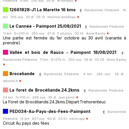
Pédestre · 8 km · 336 vus · 56 dl ·
le-bihanjo
12661828-J1 La Marette 16 kms
Randonnée Pédestre · 16
km · 305 vus · 32 dl · 05:13 ·
therese.renelleau
Le Cannée - Paimpont 25/08/2021
Randonnée Pédestre ·
11 km · D+230 m · 280 vus · 27 dl · 5 photos · 02:14 ·
Anne Bachy
Une partie est fermée du 1er octobre au 30 avril (variante à
prendre)
Vallée et bois de Rauco - Paimpont 18/08/2021
Randonnée Pédestre · 11 km · D+270 m · 300 vus · 39 dl · 02:29 ·
Anne Bachy
Broceliande
Randonnée Pédestre · 4 km · 285 vus · 28 dl ·
alborini.h
La foret de Brocéliande.24.2kms
Randonnée Pédestre ·
24 km · D+310 m · 268 vus · 36 dl ·
joel perrin
La Foret de Brocéliande.24.2kms.Départ:Trehorenteuc
PED034-Au-Pays-des-Fees-Paimpont
Randonnée
Pédestre · 12 km · 627 vus · 60 dl · 03:51 ·
nemcraja
Circuit Au pays des fées