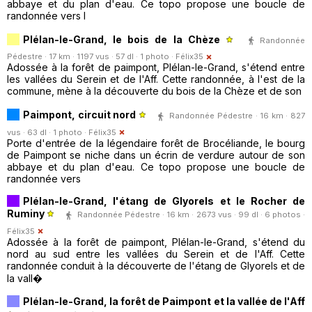
abbaye et du plan d'eau. Ce topo propose une boucle de
randonnée vers l
Plélan-le-Grand, le bois de la Chèze
Randonnée
Pédestre · 17 km · 1197 vus · 57 dl · 1 photo ·
Félix35
Adossée à la forêt de paimpont, Plélan-le-Grand, s'étend entre
les vallées du Serein et de l'Aff. Cette randonnée, à l'est de la
commune, mène à la découverte du bois de la Chèze et de son
Paimpont, circuit nord
Randonnée Pédestre · 16 km · 827
vus · 63 dl · 1 photo ·
Félix35
Porte d'entrée de la légendaire forêt de Brocéliande, le bourg
de Paimpont se niche dans un écrin de verdure autour de son
abbaye et du plan d'eau. Ce topo propose une boucle de
randonnée vers
Plélan-le-Grand, l'étang de Glyorels et le Rocher de
Ruminy
Randonnée Pédestre · 16 km · 2673 vus · 99 dl · 6 photos ·
Félix35
Adossée à la forêt de paimpont, Plélan-le-Grand, s'étend du
nord au sud entre les vallées du Serein et de l'Aff. Cette
randonnée conduit à la découverte de l'étang de Glyorels et de
la vall�
Plélan-le-Grand, la forêt de Paimpont et la vallée de l'Aff