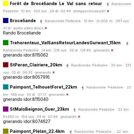
Forêt de Brocéliande Le Val sans retour
Randonnée
Pédestre · 10 km · 362 vus · 29 dl · 02:49 ·
philippechouleur61
Broceliande
Randonnée Pédestre · 15 km · D+200 m · 297 vus ·
31 dl ·
audio.video.disco
Rando Broceliande
Trehorenteuc_ValSansRetourLandesGurwant_15km
Randonnée Pédestre · 14 km · 216 vus · 26 dl · 04:49 ·
gnerando
gnerando idor:8115062
StPeran_Clairiere_20km
Randonnée Pédestre · 20 km · 231
vus · 32 dl · 06:33 ·
gnerando
gnerando idor:8057916
Paimpont_TelhouetForet_22km
Randonnée Pédestre · 22
km · 168 vus · 30 dl · 07:17 ·
gnerando
gnerando idor:8115040
StMaloBeignon_Guer_23km
Randonnée Pédestre · 23 km ·
D+260 m · 154 vus · 34 dl · 07:46 ·
gnerando
gnerando idor:8074627
Paimpont_Plélan_22.4km
Randonnée Pédestre · 22 km ·