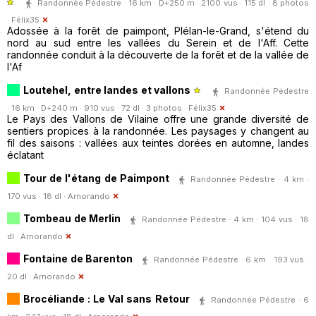
Randonnée Pédestre · 16 km · D+250 m · 2100 vus · 115 dl · 8 photos
·
Félix35
Adossée à la forêt de paimpont, Plélan-le-Grand, s'étend du
nord au sud entre les vallées du Serein et de l'Aff. Cette
randonnée conduit à la découverte de la forêt et de la vallée de
l'Af
Loutehel, entre landes et vallons
Randonnée Pédestre
· 16 km · D+240 m · 910 vus · 72 dl · 3 photos ·
Félix35
Le Pays des Vallons de Vilaine offre une grande diversité de
sentiers propices à la randonnée. Les paysages y changent au
fil des saisons : vallées aux teintes dorées en automne, landes
éclatant
Tour de l'étang de Paimpont
Randonnée Pédestre · 4 km ·
170 vus · 18 dl ·
Arnorando
Tombeau de Merlin
Randonnée Pédestre · 4 km · 104 vus · 18
dl ·
Arnorando
Fontaine de Barenton
Randonnée Pédestre · 6 km · 193 vus ·
20 dl ·
Arnorando
Brocéliande : Le Val sans Retour
Randonnée Pédestre · 6