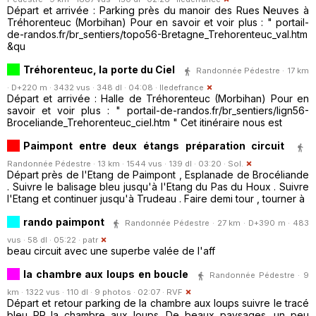
Départ et arrivée : Parking près du manoir des Rues Neuves à
Tréhorenteuc (Morbihan) Pour en savoir et voir plus : " portail-
de-randos.fr/br_sentiers/topo56-Bretagne_Trehorenteuc_val.htm
&qu
Tréhorenteuc, la porte du Ciel
Randonnée Pédestre · 17 km
· D+220 m · 3432 vus · 348 dl · 04:08 ·
Iledefrance
Départ et arrivée : Halle de Tréhorenteuc (Morbihan) Pour en
savoir et voir plus : " portail-de-randos.fr/br_sentiers/lign56-
Broceliande_Trehorenteuc_ciel.htm " Cet itinéraire nous est
Paimpont entre deux étangs préparation circuit
Randonnée Pédestre · 13 km · 1544 vus · 139 dl · 03:20 ·
Sol.
Départ près de l'Etang de Paimpont , Esplanade de Brocéliande
. Suivre le balisage bleu jusqu'à l'Etang du Pas du Houx . Suivre
l'Etang et continuer jusqu'à Trudeau . Faire demi tour , tourner à
rando paimpont
Randonnée Pédestre · 27 km · D+390 m · 483
vus · 58 dl · 05:22 ·
patr
beau circuit avec une superbe valée de l'aff
la chambre aux loups en boucle
Randonnée Pédestre · 9
km · 1322 vus · 110 dl · 9 photos · 02:07 ·
RVF
Départ et retour parking de la chambre aux loups suivre le tracé
bleu PR la chambre aux loups. De beaux paysages, un peu