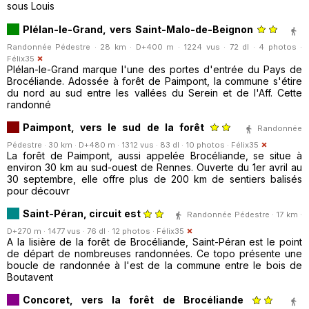
sous Louis
Plélan-le-Grand, vers Saint-Malo-de-Beignon
Randonnée Pédestre · 28 km · D+400 m · 1224 vus · 72 dl · 4 photos ·
Félix35
Plélan-le-Grand marque l'une des portes d'entrée du Pays de
Brocéliande. Adossée à forêt de Paimpont, la commune s'étire
du nord au sud entre les vallées du Serein et de l'Aff. Cette
randonné
Paimpont, vers le sud de la forêt
Randonnée
Pédestre · 30 km · D+480 m · 1312 vus · 83 dl · 10 photos ·
Félix35
La forêt de Paimpont, aussi appelée Brocéliande, se situe à
environ 30 km au sud-ouest de Rennes. Ouverte du 1er avril au
30 septembre, elle offre plus de 200 km de sentiers balisés
pour découvr
Saint-Péran, circuit est
Randonnée Pédestre · 17 km ·
D+270 m · 1477 vus · 76 dl · 12 photos ·
Félix35
A la lisière de la forêt de Brocéliande, Saint-Péran est le point
de départ de nombreuses randonnées. Ce topo présente une
boucle de randonnée à l'est de la commune entre le bois de
Boutavent
Concoret, vers la forêt de Brocéliande