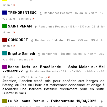
bihanjo
TREHORENTEUC
Randonnée Pédestre · 18 km · D+270 m · 421
vus · 27 dl ·
le-bihanjo
SAINT PERAN
Randonnée Pédestre · 15 km · 237 vus · 28 dl ·
le-
bihanjo
CONCORET
Randonnée Pédestre · 19 km · 259 vus · 36 dl ·
le-
bihanjo
Brigitte Samedi
Randonnée Pédestre · 58 km · D+410 m · 369
vus · 68 dl ·
accespb
Basse forêt de Brocéliande - Saint-Malon-sur-Mel
22/04/2022
Randonnée Pédestre · 23 km · D+290 m · 866 vus · 88
dl · 5 photos · 05:01 ·
Anne Bachy
Attention, l'ancien tracé pris pour accéder aux berges de
l'étang du Pas du Houx est maintenant condamné et oblige à
escalader une barrière installée récemment pour en sortir.
Guetter le balis
Le Val sans Retour - Tréhorenteuc 19/04/2022
Randonnée Pédestre · 9 km · D+240 m · 185 vus · 29 dl · 5 photos · 02:08 ·