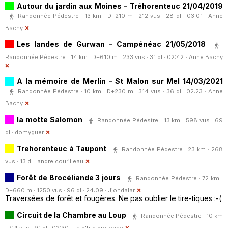
Autour du jardin aux Moines - Tréhorenteuc 21/04/2019
Randonnée Pédestre · 13 km · D+210 m · 212 vus · 28 dl · 03:01 ·
Anne
Bachy
Les landes de Gurwan - Campénéac 21/05/2018
Randonnée Pédestre · 14 km · D+610 m · 233 vus · 31 dl · 02:42 ·
Anne Bachy
A la mémoire de Merlin - St Malon sur Mel 14/03/2021
Randonnée Pédestre · 10 km · D+230 m · 314 vus · 36 dl · 02:23 ·
Anne
Bachy
la motte Salomon
Randonnée Pédestre · 13 km · 598 vus · 69
dl ·
domyguer
Trehorenteuc à Taupont
Randonnée Pédestre · 23 km · 268
vus · 13 dl ·
andre.courilleau
Forêt de Brocéliande 3 jours
Randonnée Pédestre · 72 km ·
D+660 m · 1250 vus · 96 dl · 24:09 ·
Jjondalar
Traversées de forêt et fougères. Ne pas oublier le tire-tiques :-(
Circuit de la Chambre au Loup
Randonnée Pédestre · 10 km
· 714 vus · 91 dl · 02:30 ·
La p'tite bretonne