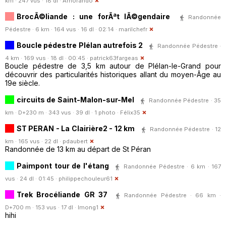
km · 247 vus · 18 dl ·
Arnorando
BrocÃ©liande : une forÃªt lÃ©gendaire
Randonnée
Pédestre · 6 km · 164 vus · 16 dl · 02:14 ·
marilchefr
Boucle pédestre Plélan autrefois 2
Randonnée Pédestre ·
4 km · 169 vus · 18 dl · 00:45 ·
patrick63fargeas
Boucle pédestre de 3,5 km autour de Plélan-le-Grand pour
découvrir des particularités historiques allant du moyen-Âge au
19e siècle.
circuits de Saint-Malon-sur-Mel
Randonnée Pédestre · 35
km · D+230 m · 343 vus · 39 dl · 1 photo ·
Félix35
ST PERAN - La Clairière2 - 12 km
Randonnée Pédestre · 12
km · 165 vus · 22 dl ·
pdaubert
Randonnée de 13 km au départ de St Péran
Paimpont tour de l'étang
Randonnée Pédestre · 6 km · 167
vus · 24 dl · 01:45 ·
philippechouleur61
Trek Brocéliande GR 37
Randonnée Pédestre · 66 km ·
D+700 m · 153 vus · 17 dl ·
lmong1
hihi