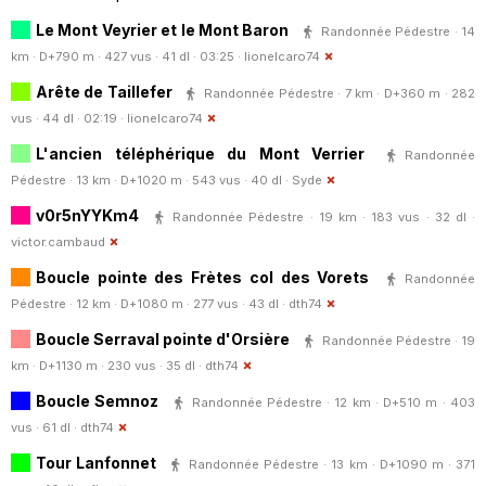
Le Mont Veyrier et le Mont Baron
Randonnée Pédestre · 14
km · D+790 m · 427 vus · 41 dl · 03:25 ·
lionelcaro74
Arête de Taillefer
Randonnée Pédestre · 7 km · D+360 m · 282
vus · 44 dl · 02:19 ·
lionelcaro74
L'ancien téléphérique du Mont Verrier
Randonnée
Pédestre · 13 km · D+1020 m · 543 vus · 40 dl ·
Syde
v0r5nYYKm4
Randonnée Pédestre · 19 km · 183 vus · 32 dl ·
victor.cambaud
Boucle pointe des Frètes col des Vorets
Randonnée
Pédestre · 12 km · D+1080 m · 277 vus · 43 dl ·
dth74
Boucle Serraval pointe d'Orsière
Randonnée Pédestre · 19
km · D+1130 m · 230 vus · 35 dl ·
dth74
Boucle Semnoz
Randonnée Pédestre · 12 km · D+510 m · 403
vus · 61 dl ·
dth74
Tour Lanfonnet
Randonnée Pédestre · 13 km · D+1090 m · 371