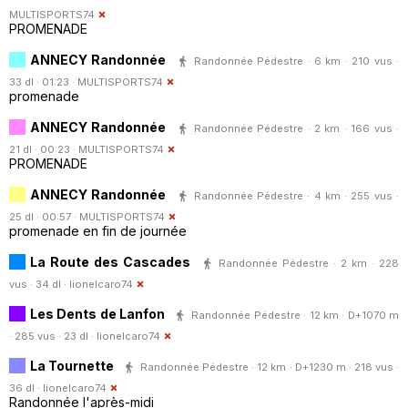
MULTISPORTS74
PROMENADE
ANNECY Randonnée
Randonnée Pédestre · 6 km · 210 vus ·
33 dl · 01:23 ·
MULTISPORTS74
promenade
ANNECY Randonnée
Randonnée Pédestre · 2 km · 166 vus ·
21 dl · 00:23 ·
MULTISPORTS74
PROMENADE
ANNECY Randonnée
Randonnée Pédestre · 4 km · 255 vus ·
25 dl · 00:57 ·
MULTISPORTS74
promenade en fin de journée
La Route des Cascades
Randonnée Pédestre · 2 km · 228
vus · 34 dl ·
lionelcaro74
Les Dents de Lanfon
Randonnée Pédestre · 12 km · D+1070 m
· 285 vus · 23 dl ·
lionelcaro74
La Tournette
Randonnée Pédestre · 12 km · D+1230 m · 218 vus ·
36 dl ·
lionelcaro74
Randonnée l'après-midi