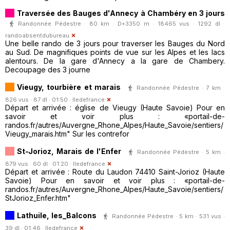
Traversée des Bauges d'Annecy à Chambéry en 3 jours
Randonnée Pédestre · 80 km · D+3350 m · 18465 vus · 1292 dl ·
randoabsentdubureau
Une belle rando de 3 jours pour traverser les Bauges du Nord
au Sud. De magnifiques points de vue sur les Alpes et les lacs
alentours. De la gare d'Annecy a la gare de Chambery.
Decoupage des 3 journe
Vieugy, tourbière et marais
Randonnée Pédestre · 7 km ·
826 vus · 87 dl · 01:50 ·
Iledefrance
Départ et arrivée : église de Vieugy (Haute Savoie) Pour en
savoir et voir plus : «portail-de-
randos.fr/autres/Auvergne_Rhone_Alpes/Haute_Savoie/sentiers/
Vieugy_marais.htm" Sur les contrefor
St-Jorioz, Marais de l'Enfer
Randonnée Pédestre · 5 km ·
879 vus · 60 dl · 01:20 ·
Iledefrance
Départ et arrivée : Route du Laudon 74410 Saint-Jorioz (Haute
Savoie) Pour en savoir et voir plus : «portail-de-
randos.fr/autres/Auvergne_Rhone_Alpes/Haute_Savoie/sentiers/
StJorioz_Enfer.htm"
Lathuile, les_Balcons
Randonnée Pédestre · 5 km · 531 vus ·
39 dl · 01:46 ·
Iledefrance