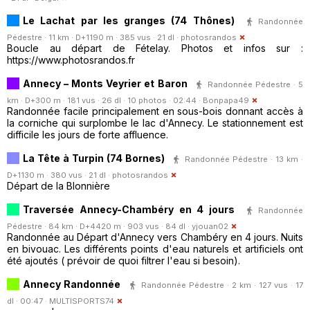
Le Lachat par les granges (74 Thônes)
Randonnée
Pédestre · 11 km · D+1190 m · 385 vus · 21 dl ·
photosrandos
Boucle au départ de Fételay. Photos et infos sur :
https://www.photosrandos.fr
Annecy – Monts Veyrier et Baron
Randonnée Pédestre · 5
km · D+300 m · 181 vus · 26 dl · 10 photos · 02:44 ·
Bonpapa49
Randonnée facile principalement en sous-bois donnant accès à
la corniche qui surplombe le lac d'Annecy. Le stationnement est
difficile les jours de forte affluence.
La Tête à Turpin (74 Bornes)
Randonnée Pédestre · 13 km ·
D+1130 m · 380 vus · 21 dl ·
photosrandos
Départ de la Blonnière
Traversée Annecy-Chambéry en 4 jours
Randonnée
Pédestre · 84 km · D+4420 m · 903 vus · 84 dl ·
yjouan02
Randonnée au Départ d'Annecy vers Chambéry en 4 jours. Nuits
en bivouac. Les différents points d'eau naturels et artificiels ont
été ajoutés ( prévoir de quoi filtrer l'eau si besoin).
Annecy Randonnée
Randonnée Pédestre · 2 km · 127 vus · 17
dl · 00:47 ·
MULTISPORTS74