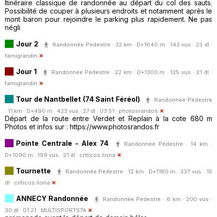
Itinéraire classique de randonnée au départ du col des sauts.
Possibilité de couper à plusieurs endroits et notamment après le
mont baron pour rejoindre le parking plus rapidement. Ne pas
négli
Jour 2
Randonnée Pédestre · 32 km · D+1640 m · 143 vus · 23 dl ·
famigrandin
Jour 1
Randonnée Pédestre · 22 km · D+1300 m · 125 vus · 21 dl ·
famigrandin
Tour de Nantbellet (74 Saint Féréol)
Randonnée Pédestre
· 11 km · D+490 m · 423 vus · 27 dl · 03:51 ·
photosrandos
Départ de la route entre Verdet et Replain à la cote 680 m
Photos et infos sur : https://www.photosrandos.fr
Pointe Centrale - Alex 74
Randonnée Pédestre · 14 km ·
D+1090 m · 199 vus · 21 dl ·
criticos.ilona
Tournette
Randonnée Pédestre · 12 km · D+1180 m · 337 vus · 15
dl ·
criticos.ilona
ANNECY Randonnée
Randonnée Pédestre · 6 km · 200 vus ·
30 dl · 01:21 ·
MULTISPORTS74