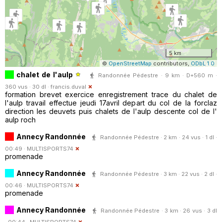
5 km
©
OpenStreetMap
contributors,
ODbL 1.0
chalet de l'aulp
Randonnée Pédestre · 9 km · D+560 m ·
360 vus · 30 dl ·
francis.duval
formation brevet exercice enregistrement trace du chalet de
l'aulp travail effectue jeudi 17avril depart du col de la forclaz
direction les deuvets puis chalets de l'aulp descente col de l'
aulp roch
Annecy Randonnée
Randonnée Pédestre · 2 km · 24 vus · 1 dl ·
00:49 ·
MULTISPORTS74
promenade
Annecy Randonnée
Randonnée Pédestre · 3 km · 22 vus · 2 dl ·
00:46 ·
MULTISPORTS74
promenade
Annecy Randonnée
Randonnée Pédestre · 3 km · 26 vus · 3 dl