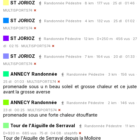
ST JORIOZ
Randonnée Pédestre · 8 km · 177 vus · 25 dl · 01:46 ·
MULTISPORTS74
ST JORIOZ
Randonnée Pédestre · 4 km · 132 vus · 25 dl · 01:02 ·
MULTISPORTS74
ST JORIOZ
Randonnée Pédestre · 12 km · D+250 m · 456 vus · 27
dl · 02:15 ·
MULTISPORTS74
ST JORIOZ
Randonnée Pédestre · 7 km · 164 vus · 20 dl · 01:33 ·
MULTISPORTS74
ANNECY Randonnée
Randonnée Pédestre · 3 km · 156 vus ·
25 dl · 01:03 ·
MULTISPORTS74
promenade sous u n beau soleil et grosse chaleur et ce juste
avant la grosse averse
ANNECY Randonnée
Randonnée Pédestre · 2 km · 146 vus ·
23 dl · 00:25 ·
MULTISPORTS74
promenade sous une forte chaleur étouffante
Tour de l'Aiguille de Serraval
Randonnée Pédestre · 11 km ·
D+920 m · 685 vus · 75 dl · 04:08 ·
stephfb
Tour de l'Aiguille de Serraval depuis la Molloire