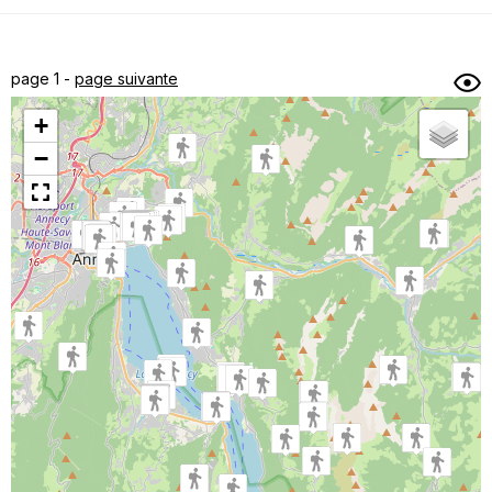
Dénivelé min/max
Auteur
Dossier
et
page 1 -
page suivante
sous-dossiers
+
Trier par
−
Horodatage
Photos