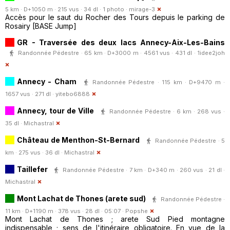
5 km · D+1050 m · 215 vus · 34 dl · 1 photo ·
mirage-3
Accès pour le saut du Rocher des Tours depuis le parking de
Rosairy [BASE Jump]
GR - Traversée des deux lacs Annecy-Aix-Les-Bains
Randonnée Pédestre · 65 km · D+3000 m · 4561 vus · 431 dl ·
1idee2joh
Annecy - Cham
Randonnée Pédestre · 115 km · D+9470 m ·
1657 vus · 271 dl ·
yitebo6888
Annecy, tour de Ville
Randonnée Pédestre · 6 km · 268 vus ·
35 dl ·
Michastral
Château de Menthon-St-Bernard
Randonnée Pédestre · 5
km · 275 vus · 36 dl ·
Michastral
Taillefer
Randonnée Pédestre · 7 km · D+340 m · 260 vus · 21 dl ·
Michastral
Mont Lachat de Thones (arete sud)
Randonnée Pédestre ·
11 km · D+1190 m · 378 vus · 28 dl · 05:07 ·
Popshe
Mont Lachat de Thones ; arete Sud Pied montagne
indispensable ; sens de l'itinéraire obligatoire. En vue de la