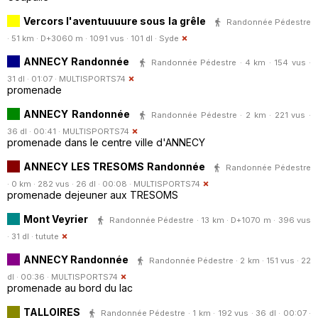
Vercors l'aventuuuure sous la grêle
Randonnée Pédestre
· 51 km · D+3060 m · 1091 vus · 101 dl ·
Syde
ANNECY Randonnée
Randonnée Pédestre · 4 km · 154 vus ·
31 dl · 01:07 ·
MULTISPORTS74
promenade
ANNECY Randonnée
Randonnée Pédestre · 2 km · 221 vus ·
36 dl · 00:41 ·
MULTISPORTS74
promenade dans le centre ville d'ANNECY
ANNECY LES TRESOMS Randonnée
Randonnée Pédestre
· 0 km · 282 vus · 26 dl · 00:08 ·
MULTISPORTS74
promenade dejeuner aux TRESOMS
Mont Veyrier
Randonnée Pédestre · 13 km · D+1070 m · 396 vus
· 31 dl ·
tutute
ANNECY Randonnée
Randonnée Pédestre · 2 km · 151 vus · 22
dl · 00:36 ·
MULTISPORTS74
promenade au bord du lac
TALLOIRES
Randonnée Pédestre · 1 km · 192 vus · 36 dl · 00:07 ·