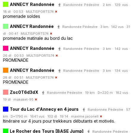
ANNECY Randonnée
Randonnée Pédestre · 2 km · 129 vus ·
18 dl · 00:53 ·
MULTISPORTS74
promenade soldes
ANNECY Randonnée
Randonnée Pédestre · 3 km · 142 vus · 31
dl · 00:41 ·
MULTISPORTS74
promenade matinale au bord du lac
ANNECY Randonnée
Randonnée Pédestre · 3 km · 142 vus ·
26 dl · 00:53 ·
MULTISPORTS74
PROMENADE
ANNECY Randonnée
Randonnée Pédestre · 3 km · 134 vus ·
28 dl · 00:51 ·
MULTISPORTS74
PROMENADE
Zsc0T6d3dX
Randonnée Pédestre · 19 km · D+220 m · 182 vus ·
19 dl ·
makaket-95
Tour du Lac d'Annecy en 4 jours
Randonnée Pédestre · 57
km · D+1790 m · 1641 vus · 102 dl · 19:14 ·
maxime.jaconell
Itinéraire sur 4 jours pour trekkeurs débutants et motivés.
Le Rocher des Tours [BASE Jump]
Randonnée Pédestre ·