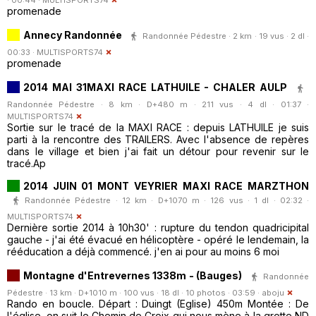
· 00:44 ·
MULTISPORTS74
promenade
Annecy Randonnée
Randonnée Pédestre · 2 km · 19 vus · 2 dl ·
00:33 ·
MULTISPORTS74
promenade
2014 MAI 31MAXI RACE LATHUILE - CHALER AULP
Randonnée Pédestre · 8 km · D+480 m · 211 vus · 4 dl · 01:37 ·
MULTISPORTS74
Sortie sur le tracé de la MAXI RACE : depuis LATHUILE je suis
parti à la rencontre des TRAILERS. Avec l'absence de repères
dans le village et bien j'ai fait un détour pour revenir sur le
tracé.Ap
2014 JUIN 01 MONT VEYRIER MAXI RACE MARZTHON
Randonnée Pédestre · 12 km · D+1070 m · 126 vus · 1 dl · 02:32 ·
MULTISPORTS74
Dernière sortie 2014 à 10h30' : rupture du tendon quadricipital
gauche - j'ai été évacué en hélicoptère - opéré le lendemain, la
rééducation a déjà commencé. j'en ai pour au moins 6 moi
Montagne d'Entrevernes 1338m - (Bauges)
Randonnée
Pédestre · 13 km · D+1010 m · 100 vus · 18 dl · 10 photos · 03:59 ·
aboju
Rando en boucle. Départ : Duingt (Eglise) 450m Montée : De
l'église, on suit le Chemin de Croix qui nous mène à la grotte ND