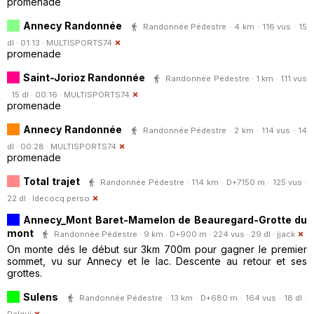
promenade
Annecy Randonnée
Randonnée Pédestre · 4 km · 116 vus · 15
dl · 01:13 ·
MULTISPORTS74
promenade
Saint-Jorioz Randonnée
Randonnée Pédestre · 1 km · 111 vus
· 15 dl · 00:16 ·
MULTISPORTS74
promenade
Annecy Randonnée
Randonnée Pédestre · 2 km · 114 vus · 14
dl · 00:28 ·
MULTISPORTS74
promenade
Total trajet
Randonnée Pédestre · 114 km · D+7150 m · 125 vus ·
22 dl ·
ldecocq.perso
Annecy_Mont Baret-Mamelon de Beauregard-Grotte du
mont
Randonnée Pédestre · 9 km · D+900 m · 224 vus · 29 dl ·
jjack
On monte dés le début sur 3km 700m pour gagner le premier
sommet, vu sur Annecy et le lac. Descente au retour et ses
grottes.
Sulens
Randonnée Pédestre · 13 km · D+680 m · 164 vus · 18 dl ·