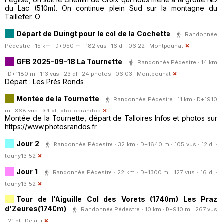
du Lac (510m). On continue plein Sud sur la montagne du
Taillefer. O
Départ de Duingt pour le col de la Cochette
Randonnée
Pédestre · 15 km · D+950 m · 182 vus · 16 dl · 06:22 ·
Montpounat
GFB 2025-09-18 La Tournette
Randonnée Pédestre · 14 km
· D+1180 m · 113 vus · 23 dl · 24 photos · 06:03 ·
Montpounat
Départ : Les Prés Ronds
Montée de la Tournette
Randonnée Pédestre · 11 km · D+1910
m · 368 vus · 34 dl ·
photosrandos
Montée de la Tournette, départ de Talloires Infos et photos sur
https://www.photosrandos.fr
Jour 2
Randonnée Pédestre · 32 km · D+1640 m · 105 vus · 12 dl ·
touny13_52
Jour 1
Randonnée Pédestre · 22 km · D+1300 m · 127 vus · 16 dl ·
touny13_52
Tour de l'Aiguille Col des Vorets (1740m) Les Praz
d'Zeures(1740m)
Randonnée Pédestre · 10 km · D+910 m · 267 vus
· 21 dl ·
Delgui