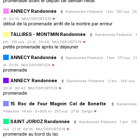
promenade avant le départ de demain hélas
ANNECY Randonnée
Randonnée Pédestre · 1 km · 135 vus · 26
dl · 00:10 ·
MULTISPORTS74
début de la promenade arrêt de la montre par erreur
TALLIRES - MONTMIN Randonnée
Randonnée Pédestre · 1
km · 135 vus · 22 dl · 00:06 ·
MULTISPORTS74
petite promenade après le déjeuner
ANNECY Randonnée
Randonnée Pédestre · 7 km · 177 vus · 21
dl · 01:35 ·
MULTISPORTS74
promenade
ANNECY Randonnée
Randonnée Pédestre · 2 km · 134 vus ·
20 dl · 00:42 ·
MULTISPORTS74
promenade
15 Roc de Four Magnin Col de Bonette
Randonnée
Pédestre · 14 km · D+900 m · 253 vus · 27 dl ·
Delgui
SAINT JORIOZ Randonnée
Randonnée Pédestre · 1 km · 178
vus · 27 dl · 00:16 ·
MULTISPORTS74
promenade au bord du lac