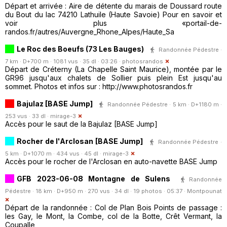
Départ et arrivée : Aire de détente du marais de Doussard route
du Bout du lac 74210 Lathuile (Haute Savoie) Pour en savoir et
voir plus «portail-de-
randos.fr/autres/Auvergne_Rhone_Alpes/Haute_Sa
Le Roc des Boeufs (73 Les Bauges)
Randonnée Pédestre ·
7 km · D+700 m · 1081 vus · 35 dl · 03:26 ·
photosrandos
Départ de Créterny (La Chapelle Saint Maurice), montée par le
GR96 jusqu'aux chalets de Sollier puis plein Est jusqu'au
sommet. Photos et infos sur : http://www.photosrandos.fr
Bajulaz [BASE Jump]
Randonnée Pédestre · 5 km · D+1180 m ·
253 vus · 33 dl ·
mirage-3
Accès pour le saut de la Bajulaz [BASE Jump]
Rocher de l'Arclosan [BASE Jump]
Randonnée Pédestre ·
5 km · D+1070 m · 434 vus · 45 dl ·
mirage-3
Accès pour le rocher de l'Arclosan en auto-navette BASE Jump
GFB 2023-06-08 Montagne de Sulens
Randonnée
Pédestre · 18 km · D+950 m · 270 vus · 34 dl · 19 photos · 05:37 ·
Montpounat
Départ de la randonnée : Col de Plan Bois Points de passage :
les Gay, le Mont, la Combe, col de la Botte, Crêt Vermant, la
Coupalle