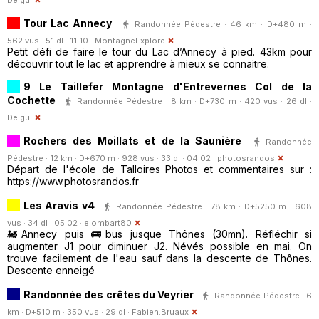
Delgui
Tour Lac Annecy
Randonnée Pédestre · 46 km · D+480 m ·
562 vus · 51 dl · 11:10 ·
MontagneExplore
Petit défi de faire le tour du Lac d’Annecy à pied. 43km pour
découvrir tout le lac et apprendre à mieux se connaitre.
9 Le Taillefer Montagne d'Entrevernes Col de la
Cochette
Randonnée Pédestre · 8 km · D+730 m · 420 vus · 26 dl ·
Delgui
Rochers des Moillats et de la Saunière
Randonnée
Pédestre · 12 km · D+670 m · 928 vus · 33 dl · 04:02 ·
photosrandos
Départ de l'école de Talloires Photos et commentaires sur :
https://www.photosrandos.fr
Les Aravis v4
Randonnée Pédestre · 78 km · D+5250 m · 608
vus · 34 dl · 05:02 ·
elombart80
🚂Annecy puis 🚌bus jusque Thônes (30mn). Réfléchir si
augmenter J1 pour diminuer J2. Névés possible en mai. On
trouve facilement de l'eau sauf dans la descente de Thônes.
Descente enneigé
Randonnée des crêtes du Veyrier
Randonnée Pédestre · 6
km · D+510 m · 350 vus · 29 dl ·
Fabien.Bruaux