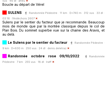
vus · 46 dl ·
afleu
Boucle au départ de Vérel
SULENS
Randonnée Pédestre · 11 km · D+740 m · 312 vus · 33 dl ·
03:16 ·
l'Ardéchois 2607
Sulens par le sentier du facteur que je recommande. Beaucoup
mois de monde que par la montée classique depuis le col de
Plan Bois. Du sommet superbe vue sur la chaine des Aravis, et
au delà.
Le Sulens par le sentier du facteur
Randonnée Pédestre ·
9 km · D+630 m · 250 vus · 24 dl ·
denis.deletraz
Randonnée octobre rose 09/10/2022
Randonnée
Pédestre · 7 km · 255 vus · 18 dl ·
lraff