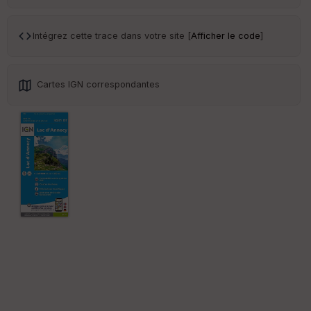
ce
Intégrez cette trace dans votre site [
Afficher le code
]
Po
int
illé
s
Cartes IGN correspondantes
S
e
n
s
St
re
et
Vi
e
w