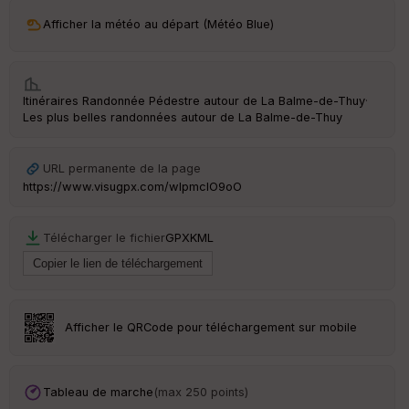
ri
v
Afficher la météo au départ (Météo Blue)
é
e
C
Itinéraires Randonnée Pédestre autour de
La Balme-de-Thuy
·
ou
Les plus belles randonnées autour de La Balme-de-Thuy
le
ur
URL permanente de la page
https://www.visugpx.com/wlpmcIO9oO
Ep
Télécharger le fichier
GPX
KML
ai
ss
eu
r
Afficher le QRCode pour téléchargement sur mobile
Tr
an
sp
ar
Tableau de marche
(max 250 points)
en