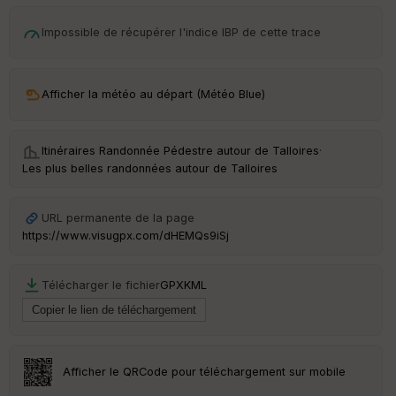
p
ar
t
Impossible de récupérer l'indice IBP de cette trace
ar
ri
v
Afficher la météo au départ (Météo Blue)
é
e
Itinéraires Randonnée Pédestre autour de
Talloires
·
C
Les plus belles randonnées autour de Talloires
ou
le
ur
URL permanente de la page
https://www.visugpx.com/dHEMQs9iSj
Télécharger le fichier
GPX
KML
Ep
ai
ss
eu
r
Afficher le QRCode pour téléchargement sur mobile