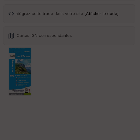
Tr
an
sp
Intégrez cette trace dans votre site [
Afficher le code
]
ar
en
ce
Cartes IGN correspondantes
Po
int
illé
s
S
e
n
s
St
re
et
Vi
e
w